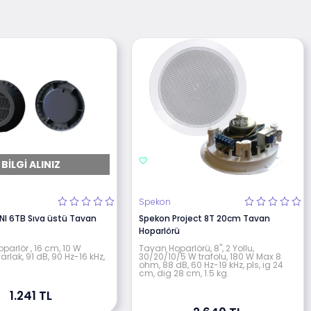
BILGI ALINIZ
Spekon
I 6TB Sıva üstü Tavan
Spekon Project 8T 20cm Tavan
Hoparlörü
parlör , 16 cm, 10 W
Tavan Hoparlörü, 8", 2 Yollu,
arlak, 91 dB, 90 Hz-16 kHz,
30/20/10/5 W trafolu, 180 W Max 8
ohm, 88 dB, 60 Hz-19 kHz, pls, ig 24
cm, dig 28 cm, 1.5 kg.
1.241 TL