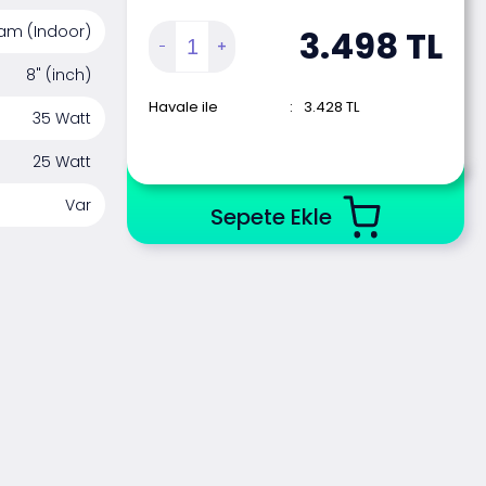
tam (Indoor)
3.498
TL
8" (inch)
Havale ile
:
3.428
TL
35 Watt
25 Watt
Var
Sepete Ekle