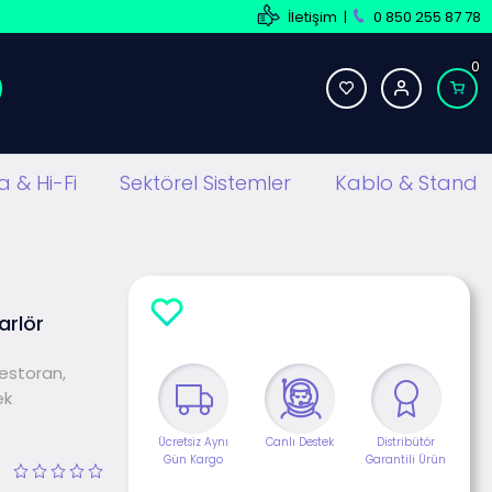
İletişim
|
0 850 255 87 78
0
 & Hi-Fi
Sektörel Sistemler
Kablo & Stand
rlör
Restoran,
ek
Ücretsiz Aynı
Canlı Destek
Distribütör
Gün Kargo
Garantili Ürün