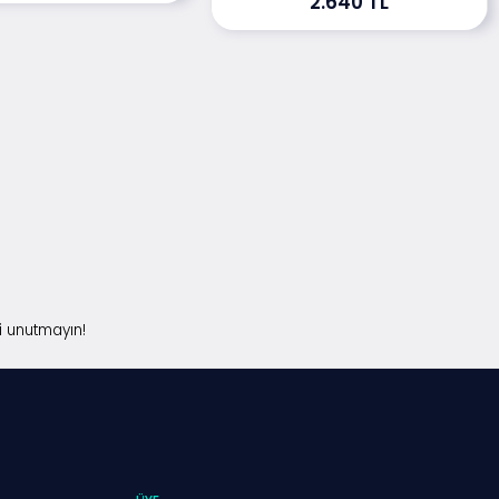
2.640 TL
i unutmayın!