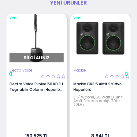
YENI ÜRÜNLER
Yeni
Yeni
BILGI ALINIZ
Electro Voice
Mackie
Electro Voice Evolve 50 KB EU
Mackie CR3.5 Aktif Stüdyo
Taşınabilir Column Hoparlör
Hoparlörü
Sistemi
3.5" Woofer, 50 Watt D Sınıfı
Amfi, Frekans Aralığı 70Hz-
20kHz
150.525 TL
8.841 TL