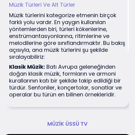
Müzik Türleri Ve Alt Türler
C
ik
Müzik türlerini kategorize etmenin birçok
C
e
farklı yolu vardır. En yaygın kullanılan
s
,
yöntemlerden biri, türleri kökenlerine,
c
ni
enstrümantasyonlarına, ritimlerine ve
nı
melodilerine göre sınıflandırmaktır. Bu bakış
g
açısıyla, ana müzik türlerini şu şekilde
sıralayabiliriz:
Klasik Müzik:
Batı Avrupa geleneğinden
doğan klasik müzik, formların ve armoni
kurallarının katı bir şekilde takip edildiği bir
türdür. Senfoniler, konçertolar, sonatlar ve
operalar bu türün en bilinen örnekleridir.
MÜZIK ÜSSÜ TV