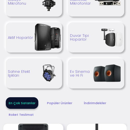
Mikrofonu
Mikrofonlar
Duvar Tipi
Aktif Hoparlör
Hoparlör
Sahne Efekt
Ev Sinema
Işıkları
ve Hi Fi
En Çok Satanlar
Popüler Ürünler
İndirimdekiler
Roket Teslimat