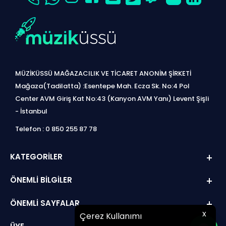
MÜZİKÜSSÜ MAĞAZACILIK VE TİCARET ANONİM ŞİRKETİ
Mağaza(Tadilatta) :Esentepe Mah. Ecza Sk. No:4 Pol
Center AVM Giriş Kat No:43 (Kanyon AVM Yanı) Levent Şişli
- İstanbul
Telefon : 0 850 255 87 78
KATEGORILER
ÖNEMLI BILGILER
ÖNEMLI SAYFALAR