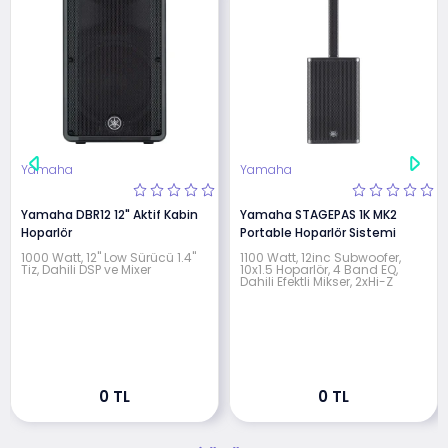
Yamaha
Yamaha
Yamaha DBR12 12" Aktif Kabin
Yamaha STAGEPAS 1K MK2
Hoparlör
Portable Hoparlör Sistemi
1000 Watt, 12" Low Sürücü 1.4"
1100 Watt, 12inc Subwoofer,
Tiz, Dahili DSP ve Mixer
10x1.5 Hoparlör, 4 Band EQ,
Dahili Efektli Mikser, 2xHi-Z
0 TL
0 TL