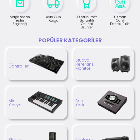
Mağazadan
Aynı Gün
Distribütör®
Uzman
Teslim
Kargo
Garantili
Canlı
Seçeneği
Orijinal
Destek Ekibi
Ürünler
POPÜLER KATEGORILER
Stüdyo
DJ
Referans
Controller
Monitör
Midi
Ses
Klavye
Kartı
Stüdyo
Kablosuz