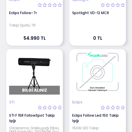
Eclips Follow-7r
Spotlight VD-12 MCR
Takip Spotu 7R
54.990 TL
0 TL
BILGI ALINIZ
STI
Eclips
STI F 15R FollowSpot Takip
Eclips Follow Led 150 Takip
Işığı
Işığı
Odaklama, Gökkuşağı Etkisi,
150W LED Takip
DMX Kontrollü, 1300Watt Güç