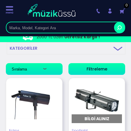
0
2000 TL Üzeri
Ücretsiz Kargo !
KATEGORILER
Filtreleme
BILGI ALINIZ
Eclips
Spotlight