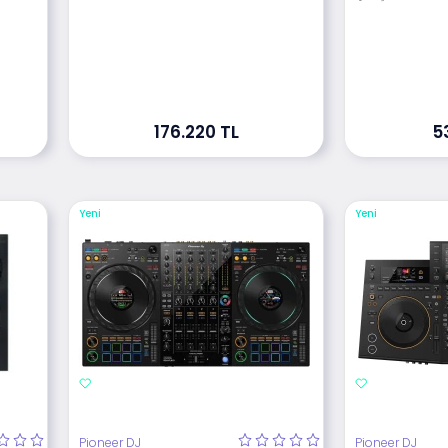
176.220 TL
5
Yeni
Yeni
Pioneer DJ
Pioneer DJ