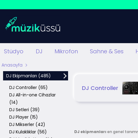
Stüdyo
DJ
Mikrofon
Sahne & Ses
Anasayfa
DJ Ekipmanları (485)
DJ Controller
DJ Controller (65)
DJ All-in-one Cihazlar
(14)
DJ Setleri (39)
DJ Player (15)
DJ Mikserler (42)
DJ Kulaklıklar (56)
DJ
ekipmanları
en genel tanımı