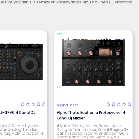
uar
ihtiyaçlarınızı sitemizden karşılayabilirsiniz. En bilinen DJ ekipmanı
Yeni
AlphaTheta
J-GRV6 4 Kanal DJ
AlphaTheta Euphonia Profesyonel 4
Kanal Dj Mikser
dbox & Serato Uyumlu,
4 Kanal Rotary Mikser, Rupert Neve
unda Jog Tekerleri,
Designs Transformer, Kanal Başına 3-
ci tuş, Mobil Cihazlar ile
band Isolator, 12dB Ayarlanabilir Gain
Boost, Kanal Başına Send Mix, VU