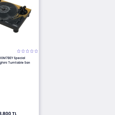
00M7BEY Special
hini Turntable Sarı
8.800 TL