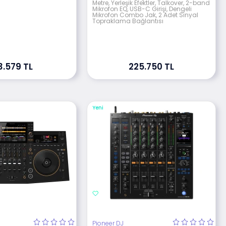
Metre, Yerleşik Efektler, Talkover, 2-band
Mikrofon EQ, USB-C Girişi, Dengeli
Mikrofon Combo Jak, 2 Adet Sinyal
Topraklama Bağlantısı
3.579 TL
225.750 TL
Yeni
Pioneer DJ