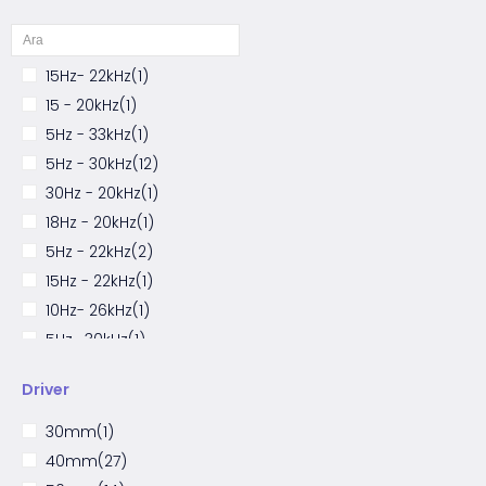
15Hz- 22kHz
(1)
15 - 20kHz
(1)
5Hz - 33kHz
(1)
5Hz - 30kHz
(12)
30Hz - 20kHz
(1)
18Hz - 20kHz
(1)
5Hz - 22kHz
(2)
15Hz - 22kHz
(1)
10Hz- 26kHz
(1)
5Hz- 30kHz
(1)
15 - 22kHz
(6)
Driver
10Hz - 30kHz
(1)
70 - 8 kHz
(1)
30mm
(1)
20 – 20kHz
(7)
40mm
(27)