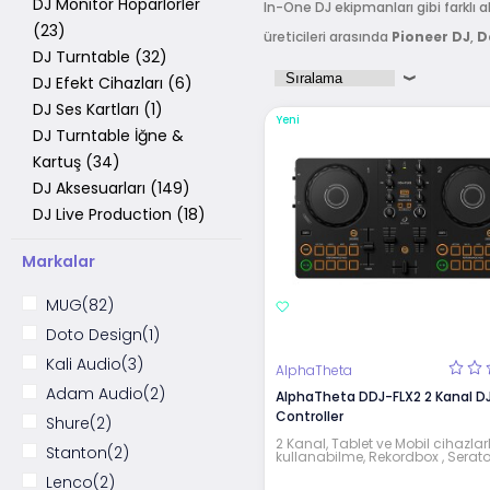
DJ Monitör Hoparlörler
In-One DJ ekipmanları gibi farklı 
(23)
üreticileri arasında
Pioneer
DJ
,
D
DJ Turntable (32)
DJ Efekt Cihazları (6)
DJ Ses Kartları (1)
Yeni
DJ Turntable İğne &
Kartuş (34)
DJ Aksesuarları (149)
DJ Live Production (18)
Markalar
MUG
(82)
Doto Design
(1)
Kali Audio
(3)
AlphaTheta
Adam Audio
(2)
AlphaTheta DDJ-FLX2 2 Kanal D
Controller
Shure
(2)
2 Kanal, Tablet ve Mobil cihazlar
Stanton
(2)
kullanabilme, Rekordbox , Serato
Lenco
(2)