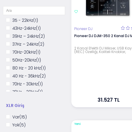
103 dB
(1)
Behringer
(4)
101 dB
(1)
Arturia
(4)
35 - 22kHz
(1)
Sennheiser
(4)
43Hz-24kHz
(1)
Pioneer DJ
Phase
(3)
39Hz – 24kHz
(2)
Pioneer DJ DJM-350 2 Kanal DJ M
ROLAND
(3)
37Hz – 24kHz
(2)
Motu
(1)
2 Kanal Efektli DJ Mikser, USB Kay
70Hz-20kHz
(1)
(REC) Özelliği, Kaliteli Knoblar,
50Hz-20kHz
(1)
80 Hz - 20 kHz
(1)
40 Hz - 36kHz
(2)
70Hz - 30kHz
(1)
70Hz - 20kHz
(1)
31.527 TL
45Hz - 21kHz
(2)
XLR Giriş
47Hz - 21kHz
(1)
42Hz - 40 kHz
(1)
Var
(15)
42,8Hz - 28kHz
(1)
Yeni
Yok
(5)
37Hz - 40kHz
(1)