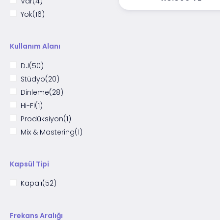
Var
(4)
Yok
(16)
Kullanım Alanı
DJ
(50)
Stüdyo
(20)
Dinleme
(28)
Hi-Fi
(1)
Prodüksiyon
(1)
Mix & Mastering
(1)
Kapsül Tipi
Kapalı
(52)
Frekans Aralığı