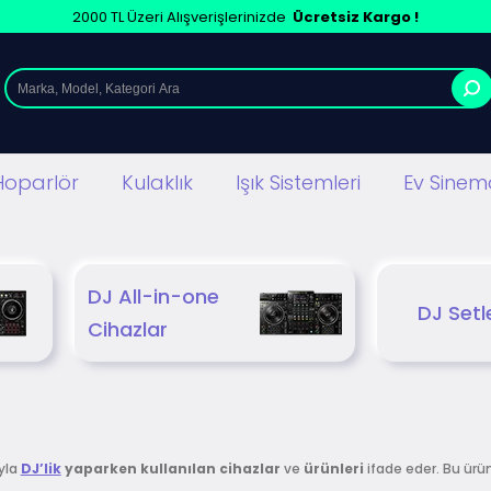
2000 TL Üzeri Alışverişlerinizde
Ücretsiz Kargo !
Hoparlör
Kulaklık
Işık Sistemleri
Ev Sinema
DJ All-in-one
DJ Setle
Cihazlar
yla
DJ’lik
yaparken
kullanılan
cihazlar
ve
ürünleri
ifade eder. Bu ürünl