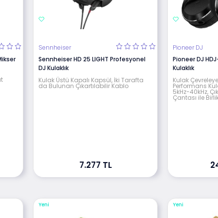
Sennheiser
Pioneer DJ
ikser
Sennheiser HD 25 LIGHT Profesyonel
Pioneer DJ HDJ
DJ Kulaklık
Kulaklık
ıt
Kulak Üstü Kapalı Kapsül, İki Tarafta
Kulak Çevreley
da Bulunan Çıkartılabilir Kablo
Performans Kula
5kHz-40kHz, Çık
Çantası ile Birli
7.277 TL
2
Yeni
Yeni