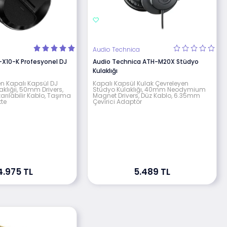
Audio Technica
-X10-K Profesyonel DJ
Audio Technica ATH-M20X Stüdyo
Kulaklığı
en Kapalı Kapsül DJ
Kapalı Kapsül Kulak Çevreleyen
klığıi, 50mm Drivers,
Stüdyo Kulaklığı, 40mm Neodymium
arılabilir Kablo, Taşıma
Magnet Drivers, Düz Kablo, 6.35mm
kte
Çevirici Adaptör
4.975 TL
5.489 TL