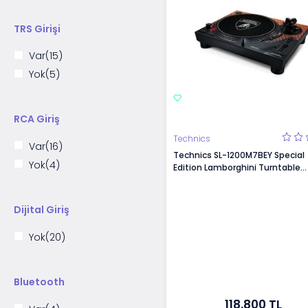
39Hz - 25kHz
(1)
TRS Girişi
Var
(15)
Yok
(5)
RCA Giriş
Technics
Var
(16)
Technics SL-1200M7BEY Special
Yok
(4)
Edition Lamborghini Turntable
Turuncu
Dijital Giriş
Yok
(20)
Bluetooth
118.800 TL