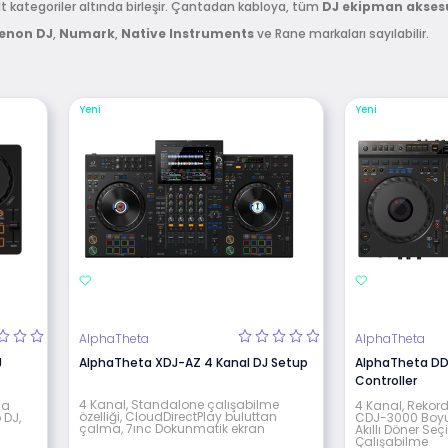
alt kategoriler altında birleşir. Çantadan kabloya, tüm
DJ
ekipman
akses
enon
DJ
,
Numark
,
Native
Instruments
ve Rane markaları sayılabilir.
Yeni
Yeni
AlphaTheta
AlphaTheta
J
AlphaTheta XDJ-AZ 4 Kanal DJ Setup
AlphaTheta DD
Controller
4 Kanal, Standalone çalışabilme
la
4 Kanal, Rekor
özelliği, CloudDirectPlay buluttan
 DJ,
CDJ-3000 Boyut
çalma, 7ınc Dokunmatik ekran
Akıllı Döner Seçi
Çalışabilme