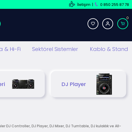
İletişim
|
0 850 255 87 78
0
 & Hi-Fi
Sektörel Sistemler
Kablo & Stand
ri
DJ Player
er DJ Controller, DJ Player, DJ Mixer, DJ Turntable, DJ kulaklık ve All-