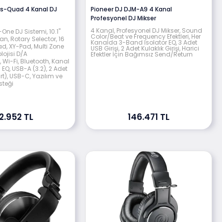
us-Quad 4 Kanal DJ
Pioneer DJ DJM-A9 4 Kanal
Profesyonel DJ Mikser
4 Kanal, Profesyonel DJ Mikser, Sound
n-One DJ Sistemi, 10.1"
Color/Beat ve Frequency Efektleri, Her
n, Rotary Selector, 16
Kanalda 3-Band Isolator EQ, 3 Adet
d, XY-Pad, Multi Zone
USB Girişi, 2 Adet Kulaklık Girişi, Harici
olojisi D/A
Efektler İçin Bağımsız Send/Return
Wi-Fi, Bluetooth, Kanal
EQ, USB-A (3.2), 2 Adet
t), USB-C, Yazılım ve
steği
2.952 TL
146.471 TL