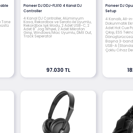
table
Pioneer DJ DDJ-FLX10 4 Kanal DJ
Pioneer DJ Op
Controller
Setup
4 Kanal DJ Controller, Alüminyum
4 Kanallı, All-i
e Tone
Kasa, Rekordbox ve Serato ile Uyumlu,
Dokunmatik Ekra
nüstü
Rekordbox Işık Modu, 2 Adet USB-C, 2
Adet Hot Cue Pa
Adet 8" Jog Wheel, 2 Adet Mikrofon
Çıkışı, ESS Tekn
Girişi, Windows/Mac Uyumlu, DMX Out,
Track Seperator
Dönüştürücüsü, 
Başına 3-band 
USB-A (Standar
Çoklu Cihaz De
97.030 TL
18