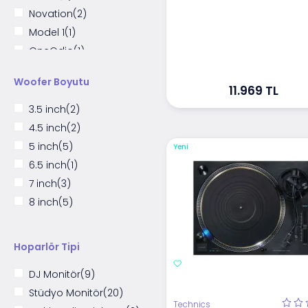
Novation
(2)
Model 1
(1)
OneOdio
(1)
Ableton
(1)
Woofer Boyutu
JBL
(3)
11.969 TL
Hercules
(1)
3.5 inch
(2)
V-MODA
(1)
4.5 inch
(2)
iK Multimedia
(1)
5 inch
(5)
Yeni
Prodipe
(1)
6.5 inch
(1)
Maono
(1)
7 inch
(3)
STI
(1)
8 inch
(5)
Presonus
(1)
Nektar
(1)
Hoparlör Tipi
Direct Sound
(1)
Mackie
(3)
DJ Monitör
(9)
KRK
(3)
Stüdyo Monitör
(20)
Technics