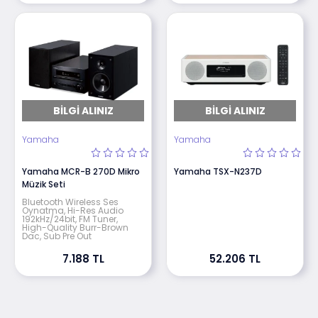
BILGI ALINIZ
BILGI ALINIZ
Yamaha
Yamaha
Yamaha MCR-B 270D Mikro
Yamaha TSX-N237D
Müzik Seti
Bluetooth Wireless Ses
Oynatma, Hi-Res Audio
192kHz/24bit, FM Tuner,
High-Quality Burr-Brown
Dac, Sub Pre Out
7.188 TL
52.206 TL