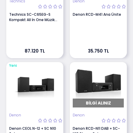
Technics
Denon
Technics SC-C65EG-S
Denon RCD-M41 Ana Ünite
Kompakt All İn One Müzik
Sistemi
87.120 TL
35.750 TL
Yeni
BILGI ALINIZ
Denon
Denon
Denon CEOL N-12 + SC N10
Denon RCD-N11 DAB + SC-