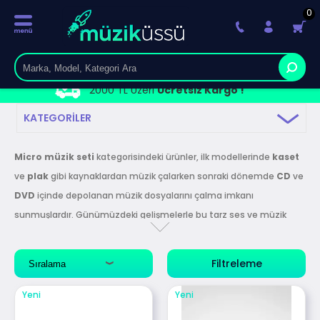
0
2000 TL Üzeri
Ücretsiz Kargo !
KATEGORILER
Micro müzik seti
kategorisindeki ürünler, ilk modellerinde
kaset
ve
plak
gibi kaynaklardan müzik çalarken sonraki dönemde
CD
ve
DVD
içinde depolanan müzik dosyalarını çalma imkanı
sunmuşlardır. Günümüzdeki gelişmelerle bu tarz ses ve müzik
aygıtları neredeyse
çoğu
depolama
biriminden
ve
kablosuz
bağlantı
üzerinden
ses dosyalarının çalınması
uygun olacak
Filtreleme
şekilde üretilmiştir.
En kaliteli ve sağlam ürünlerle kullanımınız
ve uygulamanıza en uygun ürünleri bu kategori altında bulabilir,
Yeni
Yeni
yardıma ihtiyacınız varsa canlı destek üzerinden uzmanlarımıza