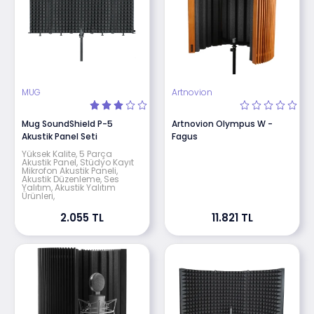
MUG
Artnovion
Mug SoundShield P-5
Artnovion Olympus W -
Akustik Panel Seti
Fagus
Yüksek Kalite, 5 Parça
Akustik Panel, Stüdyo Kayıt
Mikrofon Akustik Paneli,
Akustik Düzenleme, Ses
Yalıtım, Akustik Yalıtım
Ürünleri,
2.055 TL
11.821 TL