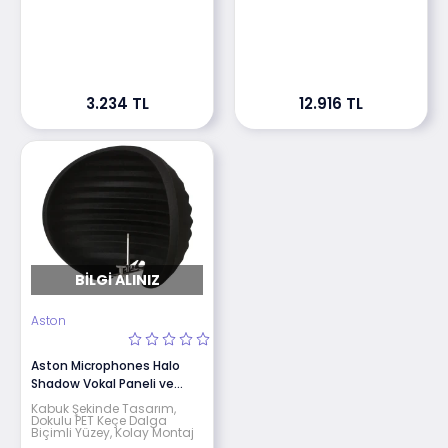
3.234 TL
12.916 TL
BILGI ALINIZ
Aston
Aston Microphones Halo
Shadow Vokal Paneli ve
Reflection Filter
Kabuk Şekinde Tasarım,
Dokulu PET Keçe Dalga
Biçimli Yüzey, Kolay Montaj