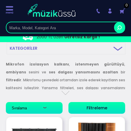
0
2000 TL Üzeri
Ücretsiz Kargo !
KATEGORILER
Mikrofon
izolasyon
kalkanı
,
istenmeyen
gürültüyü
,
ambiyans
sesini ve
ses
dalgası
yansımasını
azaltan
bir
filtredir
. Mikrofonu çevredeki ortamdan izole ederek kayıtların ses
kalitesini iyileştirir. Yansıma filtreleri, ses dalgası yansımalarını
sönümleyen ve emen; yoğun, düzensiz akustik malzemelere
sahiptir. İstenmeyen gürültü ve yansımaları ortadan kaldırmak,
Filtreleme
ses kayıtlarınızın renklenme olmadan net, temiz ve dengeli olarak
gerçekleştirilebilmesini sağlar.