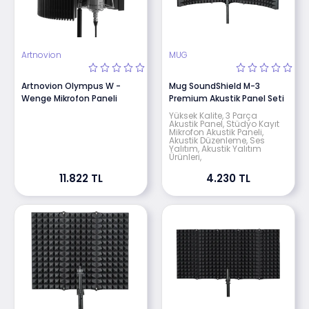
Artnovion
MUG
Artnovion Olympus W -
Mug SoundShield M-3
Wenge Mikrofon Paneli
Premium Akustik Panel Seti
Yüksek Kalite, 3 Parça
Akustik Panel, Stüdyo Kayıt
Mikrofon Akustik Paneli,
Akustik Düzenleme, Ses
Yalıtım, Akustik Yalıtım
Ürünleri,
11.822 TL
4.230 TL