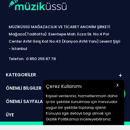
MÜZİKÜSSÜ MAĞAZACILIK VE TİCARET ANONİM ŞİRKETİ
Mağaza(Tadilatta) :Esentepe Mah. Ecza Sk. No:4 Pol
Center AVM Giriş Kat No:43 (Kanyon AVM Yanı) Levent Şişli
- İstanbul
Telefon : 0 850 255 87 78
KATEGORILER
x
Çerez Kullanımı
ÖNEMLI BILGILER
Kişisel verileriniz, hizmetlerimizin daha
ÖNEMLI SAYFALAR
iyi bir şekilde sunulması için mevzuata
uygun bir şekilde toplanıp işlenir.
Konuyla ilgili detaylı bilgi almak için
ÜYE
Gizlilik Politikamızı inceleyebilirsiniz.
design by jetpack | www.müziküssü.com | copyright ©2022 Tüm hakları saklıdır.