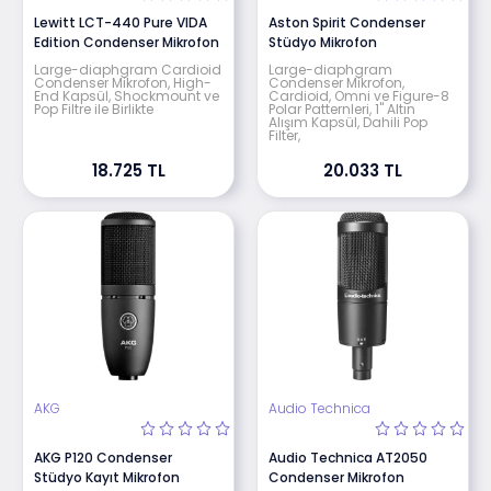
Lewitt LCT-440 Pure VIDA
Aston Spirit Condenser
Edition Condenser Mikrofon
Stüdyo Mikrofon
Large-diaphgram Cardioid
Large-diaphgram
Condenser Mikrofon, High-
Condenser Mikrofon,
End Kapsül, Shockmount ve
Cardioid, Omni ve Figure-8
Pop Filtre ile Birlikte
Polar Patternleri, 1" Altın
Alışım Kapsül, Dahili Pop
Filter,
18.725 TL
20.033 TL
AKG
Audio Technica
AKG P120 Condenser
Audio Technica AT2050
Stüdyo Kayıt Mikrofon
Condenser Mikrofon