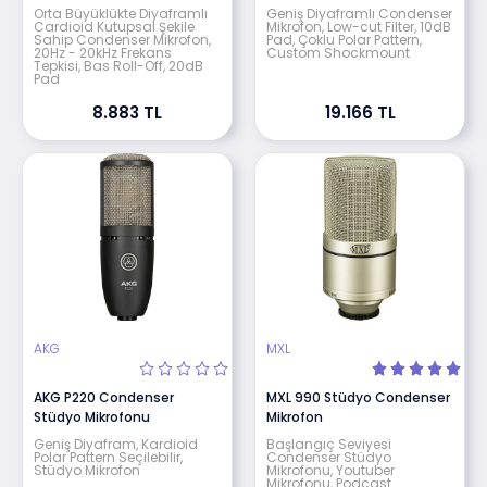
Orta Büyüklükte Diyaframlı
Geniş Diyaframlı Condenser
Cardioid Kutupsal Şekile
Mikrofon, Low-cut Filter, 10dB
Sahip Condenser Mikrofon,
Pad, Çoklu Polar Pattern,
20Hz - 20kHz Frekans
Custom Shockmount
Tepkisi, Bas Roll-Off, 20dB
Pad
8.883 TL
19.166 TL
AKG
MXL
AKG P220 Condenser
MXL 990 Stüdyo Condenser
Stüdyo Mikrofonu
Mikrofon
Geniş Diyafram, Kardioid
Başlangıç Seviyesi
Polar Pattern Seçilebilir,
Condenser Stüdyo
Stüdyo Mikrofon
Mikrofonu, Youtuber
Mikrofonu, Podcast