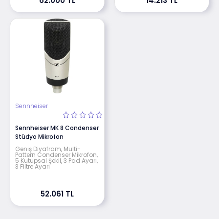
62.000 TL
14.213 TL
Sennheiser
Sennheiser MK 8 Condenser
Stüdyo Mikrofon
Geniş Diyafram, Multi-
Pattern Condenser Mikrofon,
5 Kutupsal Şekil, 3 Pad Ayarı,
3 Filtre Ayarı
52.061 TL