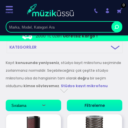
0
2000 TL Üzeri
Ücretsiz Kargo !
KATEGORILER
Kayıt
konusunda
yeniyseniz
, stüdyo kayıt mikrofonu seçiminde
zorlanmanız normaldir. Seçebileceğiniz çok çeşitte stüdyo
mikrofonu olsa da hangisinin tam olarak
doğru
bir seçim
olduğunu
kimse
söyleyemez
.
Stüdyo
kayıt
mikrofonu
seçmek
tamamen
kişisel
bir seçimdir ve kendi ihtiyacınıza göre
bir mikrofon seçmelisiniz. Biraz stüdyo deneyimi ile, belirli stüdyo
Filtreleme
mikrofonlarının belirli enstrümanları kaydetmek için iyi bir seçim
olduğunu anlarsınız, ancak akustik teorisini anlamadan
muhtemelen nedenini anlayamazsınız. Dinamik mi yoksa