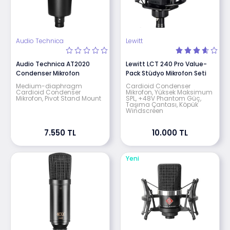
Müzik Üssü,
Shure
,
AKG
,
Neumann
ve
Rode
gibi en iyi markaların
stüdyo
kayıt
mikrofonu
çeşitlerini
stoklarında
bulundurur.
Audio Technica
Lewitt
Audio Technica AT2020
Lewitt LCT 240 Pro Value-
Condenser Mikrofon
Pack Stüdyo Mikrofon Seti
Medium-diaphragm
Cardioid Condenser
Cardioid Condenser
Mikrofon, Yüksek Maksimum
Mikrofon, Pivot Stand Mount
SPL, +48V Phantom Güç,
Taşıma Çantası, Köpük
Windscreen
7.550 TL
10.000 TL
Yeni