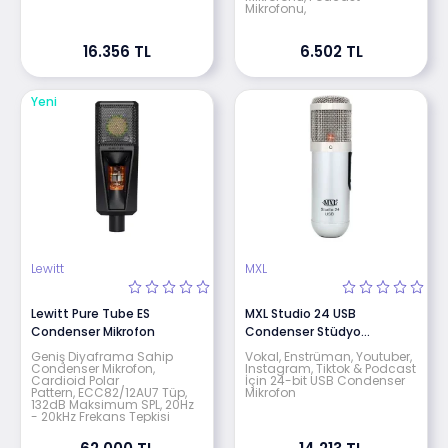
Mikrofonu,
16.356 TL
6.502 TL
Yeni
Lewitt
MXL
Lewitt Pure Tube ES
MXL Studio 24 USB
Condenser Mikrofon
Condenser Stüdyo
Mikrofonu
Geniş Diyaframa Sahip
Vokal, Enstrüman, Youtuber,
Condenser Mikrofon,
Instagram, Tiktok & Podcast
Cardioid Polar
İçin 24-bit USB Condenser
Pattern, ECC82/12AU7 Tüp,
Mikrofon
132dB Maksimum SPL, 20Hz
- 20kHz Frekans Tepkisi