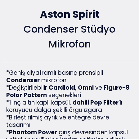
Aston Spirit
Condenser Stüdyo
Mikrofon
*Geniş diyaframlı basınç prensipli
Condenser
mikrofon
*Değiştirilebilir
Cardioid
,
Omni
ve
Figure-8
Polar
Pattern
seçenekleri
*1 inç altın kaplı kapsül,
dahili Pop Filter
’lı
koruyucu dalga şekilli örgü ızgara
*Birleştirilmiş ayrık ve entegre devre
tasarımı
*
Phantom Power
giriş devresinden kapsül