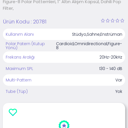
Figure-8 Polar Patternleri, 1" Altın Alışım Kapsül, Dahili Pop
Filter,
Ürün Kodu :
20781
Kullanım Alanı
Stüdyo,Sahne,Enstrüman
Polar Patern (Kutup
Cardioid,Omnidirectional,Figure-
Yönü)
8
Frekans Aralığı
20Hz-20kHz
Maximum SPL
130 - 140 dB
Multi-Pattern
Var
Tube (Tüp)
Yok