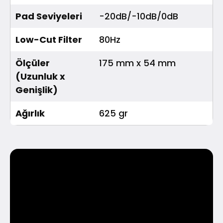
Pad Seviyeleri
-20dB/-10dB/0dB
Low-Cut Filter
80Hz
Ölçüler
175 mm x 54 mm
(Uzunluk x
Genişlik)
Ağırlık
625 gr