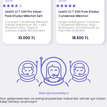
Lewitt
Lewitt
Lewitt LCT 240 Pro Value-
Lewitt LCT 440 Pure Stüdyo
Pack Stüdyo Mikrofon Seti
Condenser Mikrofon
Cardioid Condenser Mikrofon,
Large-diaphgram Cardioid
Yüksek Maksimum SPL, +48V
Condenser Mikrofon, High-
Phantom Güç, Taşıma
End Kapsül, Shockmount ve
Çantası, Köpük Windscreen
Pop Filtre ile Birlikte
10.000 TL
18.500 TL
Sizin için buradayız
Son gelişmelerden ve kampanyalardan haberdar olmak için bizleri
takip etmeyi unutmayın!