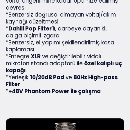
voltaj öngerilimine kadar optimize edilmiş
devresi
*Benzersiz doğrusal olmayan voltaj/akım
kaynağı düzeltmesi
*
Dahili Pop Filter
’lı, darbeye dayanıklı,
dalga biçimli ızgara
*Benzersiz, el yapımı şekillendirilmiş kasa
kaplaması
*Entegre
XLR
ve değiştirilebilir vidalı
mikrofon standı adaptörü ile
özel kalıplı uç
kapağı
*Yerleşik
10/20dB Pad
ve
80Hz High-pass
Filter
*
+48V Phantom Power ile çalışma