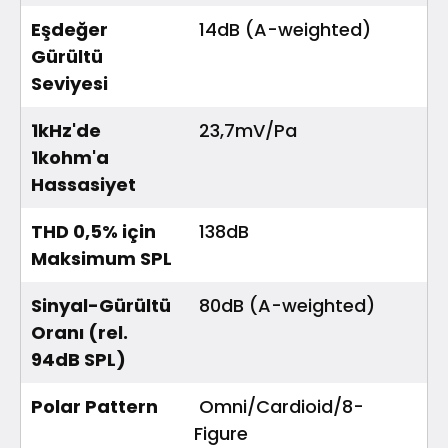
Eşdeğer
14dB (A-weighted)
Gürültü
Seviyesi
1kHz'de
23,7mV/Pa
1kohm'a
Hassasiyet
THD 0,5% için
138dB
Maksimum SPL
Sinyal-Gürültü
80dB (A-weighted)
Oranı (rel.
94dB SPL)
Polar Pattern
Omni/Cardioid/8-
Figure