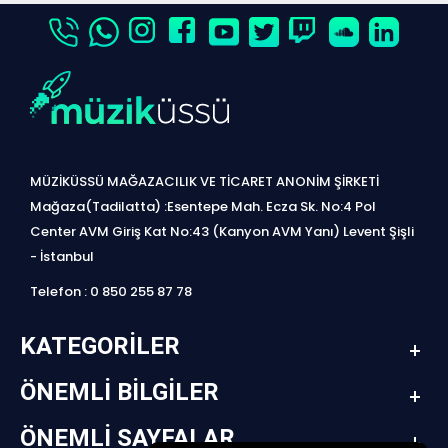
MÜZİKÜSSÜ MAĞAZACILIK VE TİCARET ANONİM ŞİRKETİ
Mağaza(Tadilatta) :Esentepe Mah. Ecza Sk. No:4 Pol
Center AVM Giriş Kat No:43 (Kanyon AVM Yanı) Levent Şişli
- İstanbul
Telefon : 0 850 255 87 78
KATEGORILER
ÖNEMLI BILGILER
ÖNEMLI SAYFALAR