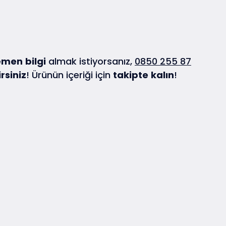
emen
bilgi
almak istiyorsanız,
0850 255 87
irsiniz
! Ürünün içeriği için
takipte
kalın
!