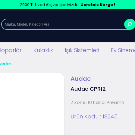
2000 TL Üzeri Alışverişlerinizde
Ücretsiz Kargo !
Hoparlör
Kulaklık
Işık Sistemleri
Ev Sinema
serler
Audac
Audac CPR12
2 Zone, 10 Kanal Preamfi
Ürün Kodu :
18245