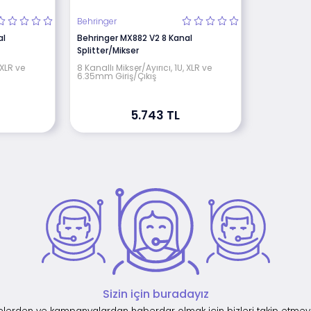
Behringer
al
Behringer MX882 V2 8 Kanal
Splitter/Mikser
 XLR ve
8 Kanallı Mikser/Ayırıcı, 1U, XLR ve
6.35mm Giriş/Çıkış
5.743 TL
Sizin için buradayız