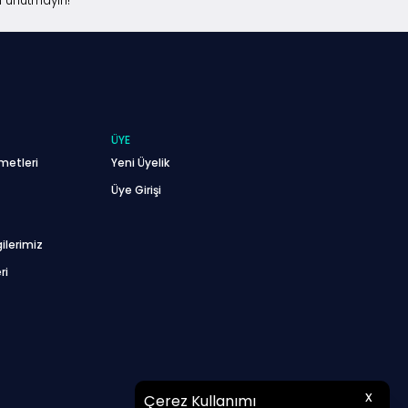
i unutmayın!
ÜYE
metleri
Yeni Üyelik
Üye Girişi
ilerimiz
ri
x
Çerez Kullanımı