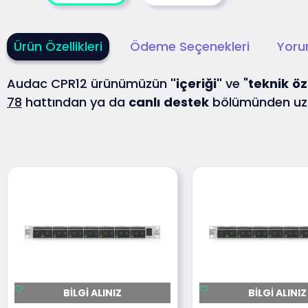
Ürün Özellikleri
Ödeme Seçenekleri
Yoru
Audac CPR12 ürünümüzün
"içeriği"
ve "
teknik
öz
78
hattından ya da
canlı
destek
bölümünden uzm
BILGI ALINIZ
BILGI ALINIZ