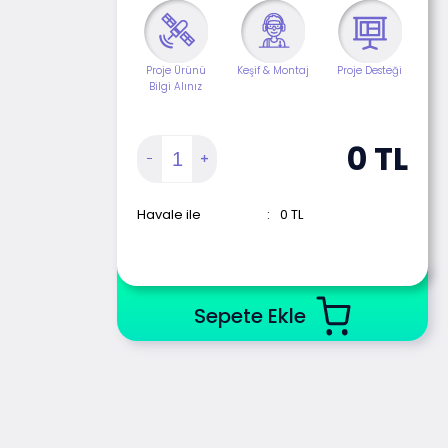
Proje Ürünü
Keşif & Montaj
Proje Desteği
Bilgi Alınız
0
TL
Havale ile
:
0
TL
Sepete Ekle