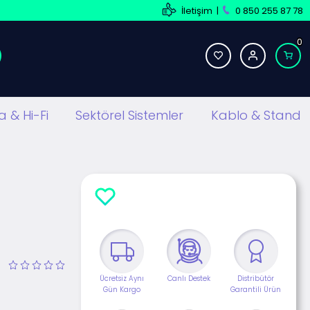
İletişim
|
0 850 255 87 78
0
 & Hi-Fi
Sektörel Sistemler
Kablo & Stand
Ücretsiz Aynı
Canlı Destek
Distribütör
Gün Kargo
Garantili Ürün