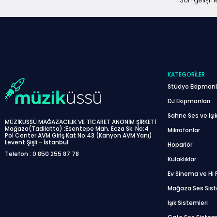
Son gelişme
KATEGORILER
Stüdyo Ekipmanl
DJ Ekipmanları
Sahne Ses ve Işık
MÜZİKÜSSÜ MAĞAZACILIK VE TİCARET ANONİM ŞİRKETİ
Mağaza(Tadilatta) :Esentepe Mah. Ecza Sk. No:4
Mikrofonlar
Pol Center AVM Giriş Kat No:43 (Kanyon AVM Yanı)
Levent Şişli - İstanbul
Hoparlör
Telefon : 0 850 255 87 78
Kulaklıklar
Ev Sinema ve Hi F
Mağaza Ses Sis
Işık Sistemleri