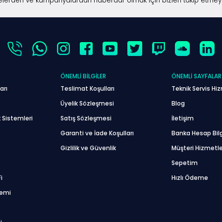
lerden ve kampanyalardan haberdar olmak için bizleri takip etmey
ÖNEMLI BILGILER
ÖNEMLI SAYFALAR
arı
Teslimat Koşulları
Teknik Servis Hiz
Üyelik Sözleşmesi
Blog
 Sistemleri
Satış Sözleşmesi
İletişim
Garanti ve İade Koşulları
Banka Hesap Bilg
Gizlilik ve Güvenlik
Müşteri Hizmetle
Sepetim
i
Hızlı Ödeme
temi