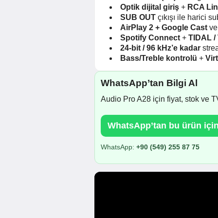
Optik dijital giriş
+
RCA Lin
SUB OUT
çıkışı ile harici 
AirPlay 2 + Google Cast
v
Spotify Connect
+
TIDAL /
24-bit / 96 kHz’e kadar
strea
Bass/Treble kontrolü
+
Vir
WhatsApp’tan Bilgi Al
Audio Pro A28 için fiyat, stok ve 
WhatsApp’tan bu ürün için 
WhatsApp:
+90 (549) 255 87 75