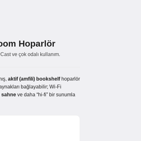
room Hoparlör
 Cast ve çok odalı kullanım.
mış,
aktif (amfili) bookshelf
hoparlör
aynakları bağlayabilir; Wi-Fi
o sahne
ve daha “hi-fi” bir sunumla