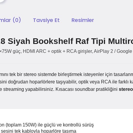
mlar (0)
Tavsiye Et
Resimler
8 Siyah Bookshelf Raf Tipi Multi
 2×75W güç, HDMI ARC + optik + RCA girişler, AirPlay 2 / Google
ını tek bir stereo sistemde birleştirmek isteyenler için tasarlan
i doğrudan hoparlörlere taşıyabilir, optik veya RCA ile farklı k
e streaming yapabilirsiniz. Kısacası soundbar pratikliğini
stere
n (toplam 150W) ile güçlü ve kontrollü sürüş
sesini tek kabloyla hoparlöre taşıma