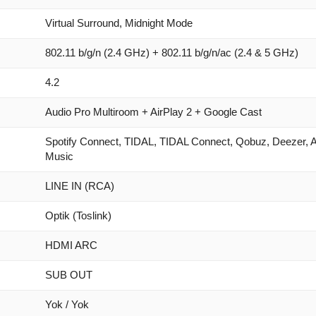
Virtual Surround, Midnight Mode
802.11 b/g/n (2.4 GHz) + 802.11 b/g/n/ac (2.4 & 5 GHz)
4.2
Audio Pro Multiroom + AirPlay 2 + Google Cast
Spotify Connect, TIDAL, TIDAL Connect, Qobuz, Deezer, 
Music
LINE IN (RCA)
Optik (Toslink)
HDMI ARC
SUB OUT
Yok / Yok