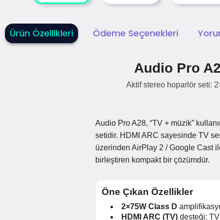
Ürün Özellikleri
Ödeme Seçenekleri
Yoru
Audio Pro A2
Aktif stereo hoparlör seti:
Audio Pro A28, “TV + müzik” kullanım
setidir. HDMI ARC sayesinde TV sesin
üzerinden AirPlay 2 / Google Cast il
birleştiren kompakt bir çözümdür.
Öne Çıkan Özellikler
2×75W Class D
amplifikasyo
HDMI ARC (TV)
desteği: TV 