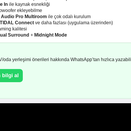
e In
ile kaynak esnekliği
subwoofer ekleyebilme
e
Audio Pro Multiroom
ile çok odalı kurulum
 TIDAL Connect
ve daha fazlası (uygulama üzerinden)
ming kalitesi
tual Surround
+
Midnight Mode
TV/oda yerleşimi önerileri hakkında WhatsApp’tan hızlıca yazabili
bilgi al