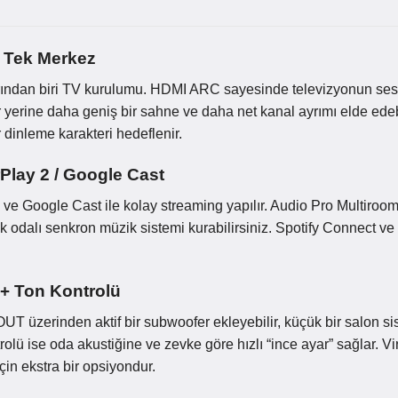
 Tek Merkez
ından biri TV kurulumu. HDMI ARC sayesinde televizyonun sesini
r yerine daha geniş bir sahne ve daha net kanal ayrımı elde ede
 dinleme karakteri hedeflenir.
Play 2 / Google Cast
2 ve Google Cast ile kolay streaming yapılır. Audio Pro Multiroo
ok odalı senkron müzik sistemi kurabilirsiniz. Spotify Connect v
+ Ton Kontrolü
UT üzerinden aktif bir subwoofer ekleyebilir, küçük bir salon s
rolü ise oda akustiğine ve zevke göre hızlı “ince ayar” sağlar. Vi
için ekstra bir opsiyondur.