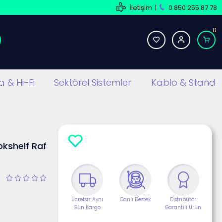
İletişim
|
0 850 255 87 78
0
 & Hi-Fi
Sektörel Sistemler
Kablo & Stand
okshelf Raf
Ücretsiz Aynı
Canlı Destek
Distribütör
Gün Kargo
Garantili Ürün