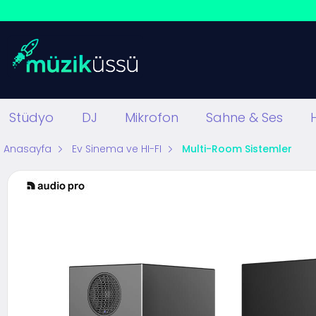
Stüdyo
DJ
Mikrofon
Sahne & Ses
Anasayfa
Ev Sinema ve HI-FI
Multi-Room Sistemler