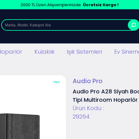
2000 TL Üzeri Alışverişlerinizde
Ücretsiz Kargo !
Hoparlör
Kulaklık
Işık Sistemleri
Ev Sinema
Audio Pro
Yeni
Audio Pro A28 Siyah Bo
Tipi Multiroom Hoparlör
Ürün Kodu :
29264