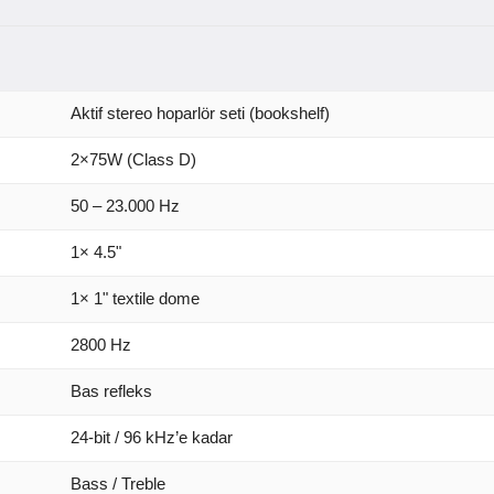
Aktif stereo hoparlör seti (bookshelf)
2×75W (Class D)
50 – 23.000 Hz
1× 4.5"
1× 1" textile dome
2800 Hz
Bas refleks
24-bit / 96 kHz’e kadar
Bass / Treble