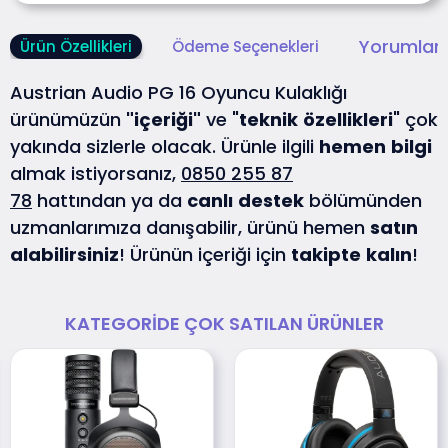
Yorumlar 
Ürün Özellikleri
Ödeme Seçenekleri
Austrian Audio PG 16 Oyuncu Kulaklığı
ürünümüzün
"içeriği"
ve "
teknik
özellikleri
" çok
yakında sizlerle olacak. Ürünle ilgili
hemen
bilgi
almak istiyorsanız,
0850 255 87
78
hattından ya da
canlı
destek
bölümünden
uzmanlarımıza danışabilir, ürünü hemen
satın
alabilirsiniz
! Ürünün içeriği için
takipte
kalın
!
KATEGORIDE ÇOK SATILAN ÜRÜNLER