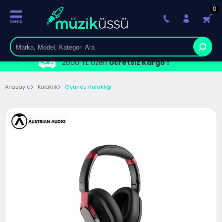
0
2000 TL Üzeri
Ücretsiz Kargo !
Anasayfa
Kulaklık
Oyuncu Kulaklığı