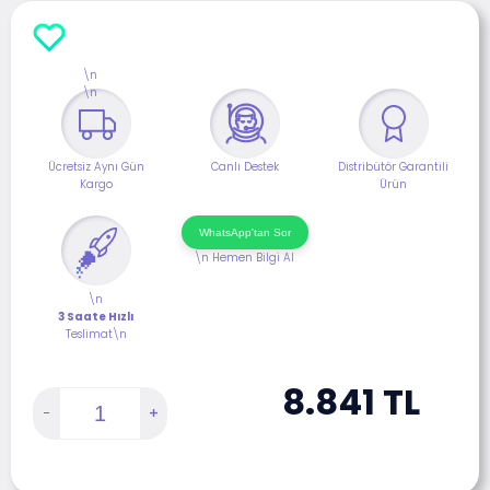
\n
\n
Ücretsiz Aynı Gün
Canlı Destek
Distribütör Garantili
Kargo
Ürün
WhatsApp'tan Sor
\n
Hemen Bilgi Al
\n
3 Saate Hızlı
Teslimat\n
8.841
TL