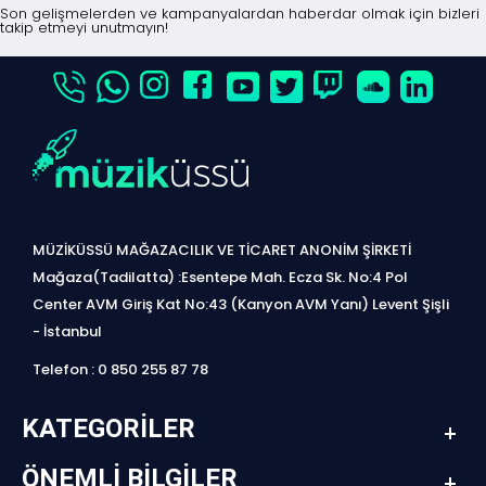
Son gelişmelerden ve kampanyalardan haberdar olmak için bizleri
takip etmeyi unutmayın!
MÜZİKÜSSÜ MAĞAZACILIK VE TİCARET ANONİM ŞİRKETİ
Mağaza(Tadilatta) :Esentepe Mah. Ecza Sk. No:4 Pol
Center AVM Giriş Kat No:43 (Kanyon AVM Yanı) Levent Şişli
- İstanbul
Telefon : 0 850 255 87 78
KATEGORILER
ÖNEMLI BILGILER