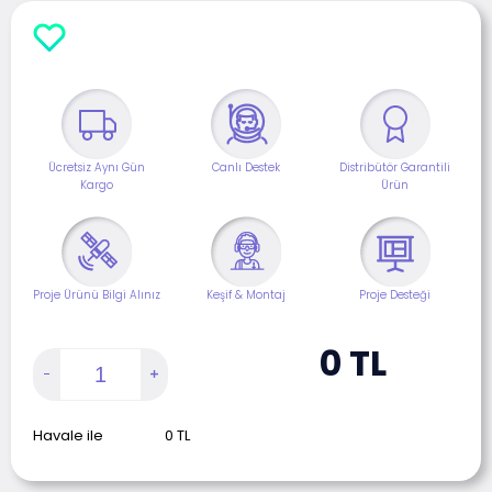
Ücretsiz Aynı Gün
Canlı Destek
Distribütör Garantili
Kargo
Ürün
Proje Ürünü Bilgi Alınız
Keşif & Montaj
Proje Desteği
0
TL
Havale ile
0
TL