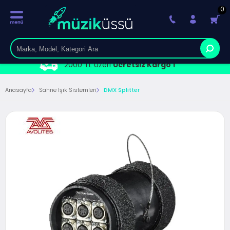
0
2000 TL Üzeri
Ücretsiz Kargo !
Anasayfa
Sahne Işık Sistemleri
DMX Splitter