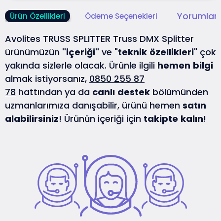
Yorumlar 
Ürün Özellikleri
Ödeme Seçenekleri
Avolites TRUSS SPLITTER Truss DMX Splitter
ürünümüzün
"içeriği"
ve "
teknik
özellikleri
" çok
yakında sizlerle olacak. Ürünle ilgili
hemen
bilgi
almak istiyorsanız,
0850 255 87
78
hattından ya da
canlı
destek
bölümünden
uzmanlarımıza danışabilir, ürünü hemen
satın
alabilirsiniz
! Ürünün içeriği için
takipte
kalın
!