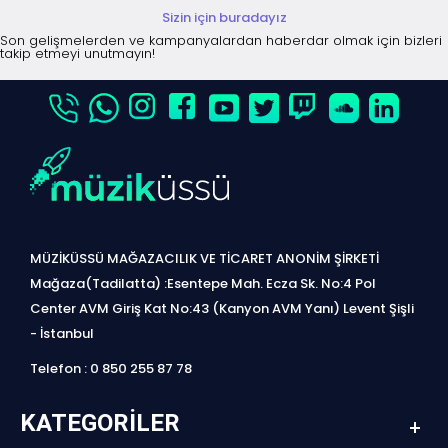
Sizin için buradayız
Son gelişmelerden ve kampanyalardan haberdar olmak için bizleri
takip etmeyi unutmayın!
MÜZİKÜSSÜ MAĞAZACILIK VE TİCARET ANONİM ŞİRKETİ
Mağaza(Tadilatta) :Esentepe Mah. Ecza Sk. No:4 Pol
Center AVM Giriş Kat No:43 (Kanyon AVM Yanı) Levent Şişli
- İstanbul
Telefon : 0 850 255 87 78
KATEGORILER