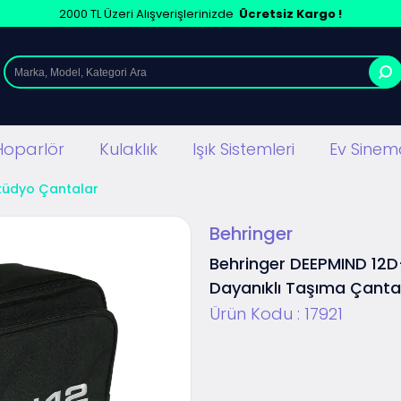
2000 TL Üzeri Alışverişlerinizde
Ücretsiz Kargo !
Hoparlör
Kulaklık
Işık Sistemleri
Ev Sinema
tüdyo Çantalar
Behringer
Behringer DEEPMIND 12
Dayanıklı Taşıma Çanta
Ürün Kodu :
17921