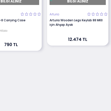
BILGI ALINIZ
BILGI ALINIZ
Arturia
8 Carrying Case
Arturia Wooden Legs Keylab 88 MKII
için Ahşap Ayak
ntası
12.474 TL
790 TL