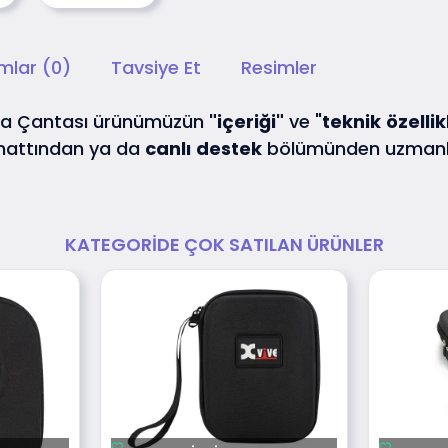
mlar (0)
Tavsiye Et
Resimler
ıma Çantası ürünümüzün
"içeriği"
ve "
teknik
özellik
hattından ya da
canlı
destek
bölümünden uzmanla
KATEGORIDE ÇOK SATILAN ÜRÜNLER