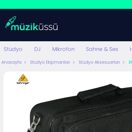
Stüdyo
DJ
Mikrofon
Sahne & Ses
Anasayfa
Stüdyo Ekipmanları
Stüdyo Aksesuarları
S