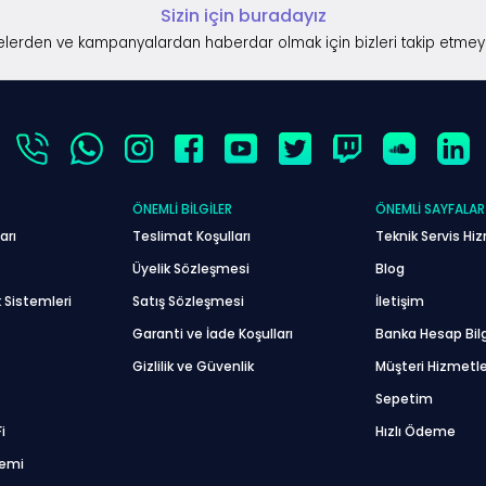
Sizin için buradayız
lerden ve kampanyalardan haberdar olmak için bizleri takip etmey
ÖNEMLI BILGILER
ÖNEMLI SAYFALAR
arı
Teslimat Koşulları
Teknik Servis Hiz
Üyelik Sözleşmesi
Blog
 Sistemleri
Satış Sözleşmesi
İletişim
Garanti ve İade Koşulları
Banka Hesap Bilg
Gizlilik ve Güvenlik
Müşteri Hizmetle
Sepetim
i
Hızlı Ödeme
temi