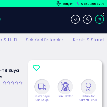
İletişim
|
0 850 255 87 78
0
 & Hi-Fi
Sektörel Sistemler
Kablo & Stand
D-TB Suya
sı
Ücretsiz Aynı
Canlı Destek
Distribütör
Gün Kargo
Garantili Ürün