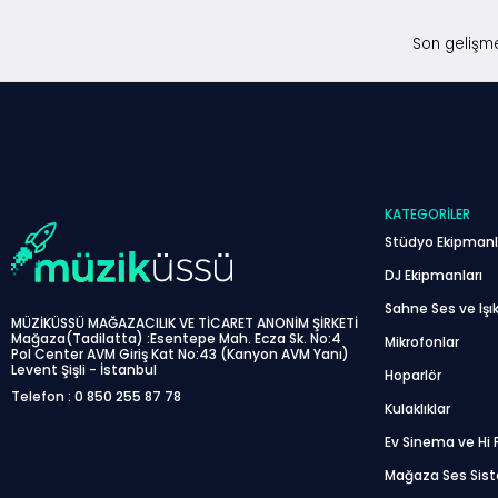
Son gelişme
KATEGORILER
Stüdyo Ekipmanl
DJ Ekipmanları
Sahne Ses ve Işık
MÜZİKÜSSÜ MAĞAZACILIK VE TİCARET ANONİM ŞİRKETİ
Mağaza(Tadilatta) :Esentepe Mah. Ecza Sk. No:4
Mikrofonlar
Pol Center AVM Giriş Kat No:43 (Kanyon AVM Yanı)
Levent Şişli - İstanbul
Hoparlör
Telefon : 0 850 255 87 78
Kulaklıklar
Ev Sinema ve Hi F
Mağaza Ses Sis