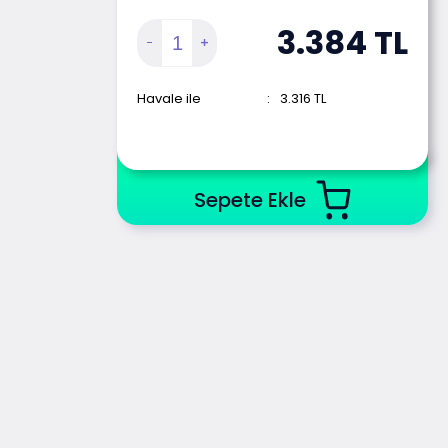
3.384
TL
Havale ile
:
3.316
TL
Sepete Ekle