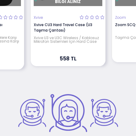
BILGI ALINIZ
Xvive
Zoom
sı
Xvive CU3 Hard Travel Case (U3
Zoom SCQ-
Taşıma Çantası)
lere Karşı
Taşıma Ça
Xvive U3 ve U3C Wireless / Kablosuz
asına Karşı
Mikrofon Sistemleri İçin Hard Case
558 TL