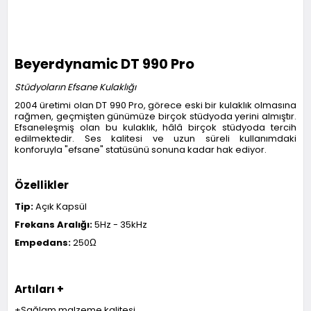
Beyerdynamic DT 990 Pro
Stüdyoların Efsane Kulaklığı
2004 üretimi olan DT 990 Pro, görece eski bir kulaklık olmasına
rağmen, geçmişten günümüze birçok stüdyoda yerini almıştır.
Efsaneleşmiş olan bu kulaklık, hâlâ birçok stüdyoda tercih
edilmektedir. Ses kalitesi ve uzun süreli kullanımdaki
konforuyla "efsane" statüsünü sonuna kadar hak ediyor.
Özellikler
Tip:
Açık Kapsül
Frekans Aralığı:
5Hz - 35kHz
Empedans:
250Ω
Artıları +
+Sağlam malzeme kalitesi