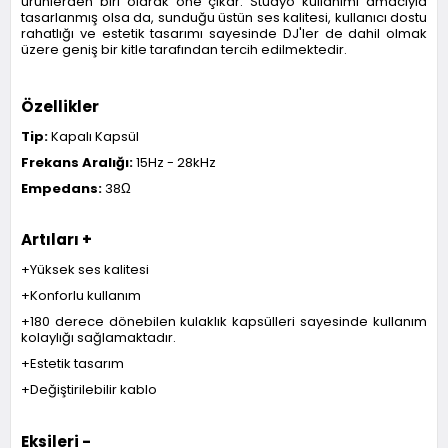
ürünlerden biri olarak öne çıkar. Stüdyo kullanımı amacıyla
tasarlanmış olsa da, sunduğu üstün ses kalitesi, kullanıcı dostu
rahatlığı ve estetik tasarımı sayesinde DJ'ler de dahil olmak
üzere geniş bir kitle tarafından tercih edilmektedir.
Özellikler
Tip:
Kapalı Kapsül
Frekans Aralığı:
15Hz - 28kHz
Empedans:
38Ω
Artıları +
+Yüksek ses kalitesi
+Konforlu kullanım
+180 derece dönebilen kulaklık kapsülleri sayesinde kullanım
kolaylığı sağlamaktadır.
+Estetik tasarım
+Değiştirilebilir kablo
Eksileri -