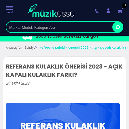
0
2000 TL Üzeri
Ücretsiz Kargo !
Anasayfa
Stüdyo
Referans Kulaklık Önerisi 2023 - Açık Kapalı Kulaklık Fa
REFERANS KULAKLIK ÖNERISI 2023 - AÇIK
KAPALI KULAKLIK FARKI?
24 EKIM 2023