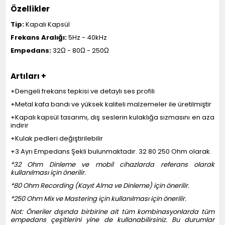
Özellikler
Tip:
Kapalı Kapsül
Frekans Aralığı:
5Hz - 40kHz
Empedans:
32Ω - 80Ω - 250Ω
Artıları +
+Dengeli frekans tepkisi ve detaylı ses profili
+Metal kafa bandı ve yüksek kaliteli malzemeler ile üretilmiştir
+Kapalı kapsül tasarımı, dış seslerin kulaklığa sızmasını en aza
indirir
+Kulak pedleri değiştirilebilir
+3 Ayrı Empedans Şekli bulunmaktadır. 32 80 250 Ohm olarak.
*32 Ohm Dinleme ve mobil cihazlarda referans olarak
kullanılması için önerilir.
*80 Ohm Recording (Kayıt Alma ve Dinleme) için önerilir.
*250 Ohm Mix ve Mastering için kullanılması için önerilir.
Not: Öneriler dışında birbirine ait tüm kombinasyonlarda tüm
empedans çeşitlerini yine de kullanabilirsiniz. Bu durumlar