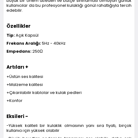
büyük bir önem atfeden ve bütçe sınırlaması olmayan günlük
kullanıcılar da bu profesyonel kulaklığı gönül rahatlığıyla tercih
edebilir.
Özellikler
Tip:
Açık Kapsül
Frekans Aralığı:
5Hz - 40kHz
Empedans:
250Ω
Artıları +
+Üstün ses kalitesi
+Malzeme kalitesi
+Çıkarılabilir kablolar ve kulak pedleri
+Konfor
Eksileri -
-Yüksek kaliteli bir kulaklık olmasının yanı sıra fiyatı, birçok
kullanıcı için yüksek olabilir