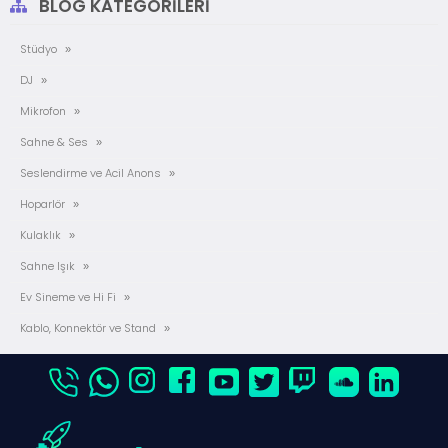
BLOG KATEGORILERI
Stüdyo
DJ
Mikrofon
Sahne & Ses
Seslendirme ve Acil Anons
Hoparlör
Kulaklık
Sahne Işık
Ev Sineme ve Hi Fi
Kablo, Konnektör ve Stand