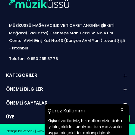
MÜZİKÜSSÜ MAĞAZACILIK VE TİCARET ANONİM ŞİRKETİ
Mağaza(Tadilatta) :Esentepe Mah. Ecza Sk. No:4 Pol
Center AVM Giriş Kat No:43 (Kanyon AVM Yanı) Levent Şişli
- İstanbul
Telefon : 0 850 255 87 78
KATEGORILER
ÖNEMLI BILGILER
ÖNEMLI SAYFALAR
x
Çerez Kullanımı
ÜYE
Kişisel verileriniz, hizmetlerimizin daha
iyi bir şekilde sunulması için mevzuata
design by jetpack | www.müziküssü.com | copyright ©2022 Tüm hakları saklıdır.
uygun bir şekilde toplanıp işlenir.