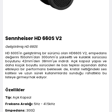
Sennheiser HD 660S V2
Geliştirilmiş HD 660S
HD 600S'in geliştirilmiş bir sürümü olan HD660S V2, empedans
değerini 150ohm'dan 300ohm'a yükseltti ve kulaklık sürücüsü
boyutunu 42mm'den 38mm'ye indirdi. Açık kapsül yapısı ve
daha küçük boyutlu sürücüleri ile bas tepkisi açısından daha
etkileyici bir performans beklesek de, kristal netliğindeki ses
kalitesi ve uzun süreli kullanımlarda sunduğu rahatlıkla bu
listeye girmeyi hak ediyor.
Özellikler
Tip:
Açık Kapsül
Frekans Aralığı:
5Hz - 41.5kHz
Empedans:
300Ω