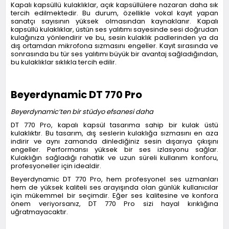
Kapalı kapsüllü kulaklıklar, açık kapsüllülere nazaran daha sık
tercih edilmektedir. Bu durum, özellikle vokal kayıt yapan
sanatçı sayısının yüksek olmasından kaynaklanır. Kapalı
kapsüllü kulaklıklar, üstün ses yalıtımı sayesinde sesi doğrudan
kulağınıza yönlendirir ve bu, sesin kulaklık padlerinden ya da
dış ortamdan mikrofona sızmasını engeller. Kayıt sırasında ve
sonrasında bu tür ses yalıtımı büyük bir avantaj sağladığından,
bu kulaklıklar sıklıkla tercih edilir.
Beyerdynamic DT 770 Pro
Beyerdynamic’ten bir stüdyo efsanesi daha
DT 770 Pro, kapalı kapsül tasarıma sahip bir kulak üstü
kulaklıktır. Bu tasarım, dış seslerin kulaklığa sızmasını en aza
indirir ve aynı zamanda dinlediğiniz sesin dışarıya çıkışını
engeller. Performansı yüksek bir ses izlasyonu sağlar.
Kulaklığın sağladığı rahatlık ve uzun süreli kullanım konforu,
profesyoneller için idealdir.
Beyerdynamic DT 770 Pro, hem profesyonel ses uzmanları
hem de yüksek kaliteli ses arayışında olan günlük kullanıcılar
için mükemmel bir seçimdir. Eğer ses kalitesine ve konfora
önem veriyorsanız, DT 770 Pro sizi hayal kırıklığına
uğratmayacaktır.