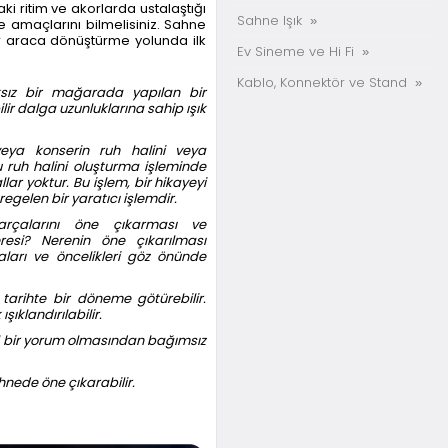
i ritim ve akorlarda ustalaştığı
Sahne Işık
 ve amaçlarını bilmelisiniz. Sahne
ir araca dönüştürme yolunda ilk
Ev Sineme ve Hi Fi
Kablo, Konnektör ve Stand
ksız bir mağarada yapılan bir
ilir dalga uzunluklarına sahip ışık
 veya konserin ruh halini veya
 ruh halini oluşturma işleminde
ar yoktur. Bu işlem, bir hikayeyi
gelen bir yaratıcı işlemdir.
arçalarını öne çıkarması ve
esi? Nerenin öne çıkarılması
arı ve öncelikleri göz önünde
 tarihte bir döneme götürebilir.
ıklandırılabilir.
ral bir yorum olmasından bağımsız
hnede öne çıkarabilir.