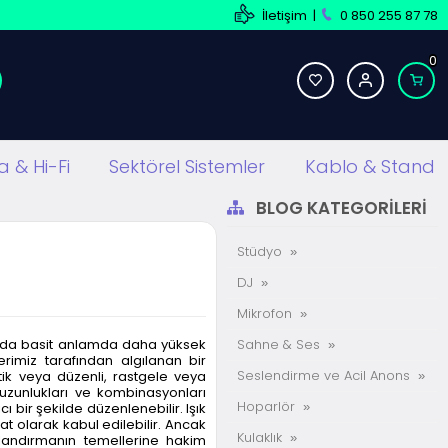
İletişim
|
0 850 255 87 78
0
 & Hi-Fi
Sektörel Sistemler
Kablo & Stand
BLOG KATEGORILERI
Stüdyo
DJ
Mikrofon
şık da basit anlamda daha yüksek
Sahne & Ses
rimiz tarafından algılanan bir
Seslendirme ve Acil Anons
aotik veya düzenli, rastgele veya
a uzunlukları ve kombinasyonları
Hoparlör
cı bir şekilde düzenlenebilir. Işık
at olarak kabul edilebilir. Ancak
Kulaklık
landırmanın temellerine hakim