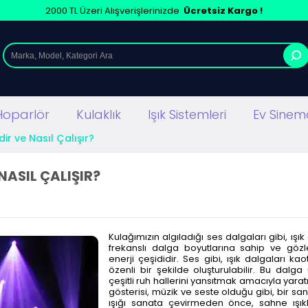
2000 TL Üzeri Alışverişlerinizde
Ücretsiz Kargo !
Hoparlör
Kulaklık
Işık Sistemleri
Ev Sinema
ir ve Nasıl Çalışır?
NASIL ÇALIŞIR?
Kulağımızın algıladığı ses dalgaları gibi, ı
frekanslı dalga boyutlarına sahip ve gözle
enerji çeşididir. Ses gibi, ışık dalgaları k
özenli bir şekilde oluşturulabilir. Bu dalg
çeşitli ruh hallerini yansıtmak amacıyla yaratı
gösterisi, müzik ve seste olduğu gibi, bir san
ışığı sanata çevirmeden önce, sahne ışık