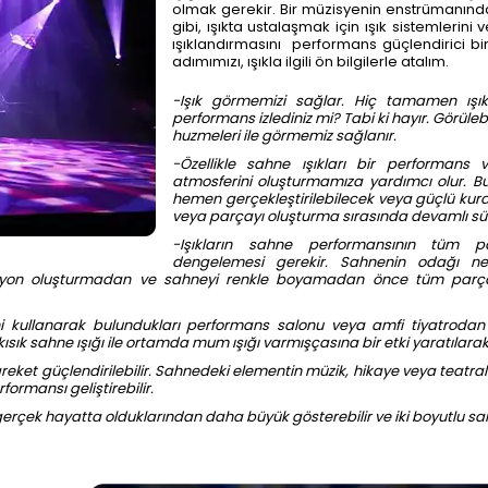
olmak gerekir. Bir müzisyenin enstrümanındak
gibi, ışıkta ustalaşmak için ışık sistemlerini
ışıklandırmasını performans güçlendirici b
adımımızı, ışıkla ilgili ön bilgilerle atalım.
-Işık görmemizi sağlar. Hiç tamamen ışı
performans izlediniz mi? Tabi ki hayır. Görüleb
huzmeleri ile görmemiz sağlanır.
-Özellikle sahne ışıkları bir performans
atmosferini oluşturmamıza yardımcı olur. Bu
hemen gerçekleştirilebilecek veya güçlü kurall
veya parçayı oluşturma sırasında devamlı süre
-Işıkların sahne performansının tüm p
dengelemesi gerekir. Sahnenin odağı ner
syon oluşturmadan ve sahneyi renkle boyamadan önce tüm parçal
erini kullanarak bulundukları performans salonu veya amfi tiyatrodan
k sahne ışığı ile ortamda mum ışığı varmışçasına bir etki yaratılarak ış
hareket güçlendirilebilir. Sahnedeki elementin müzik, hikaye veya teat
rformansı geliştirebilir.
k gerçek hayatta olduklarından daha büyük gösterebilir ve iki boyutlu sa