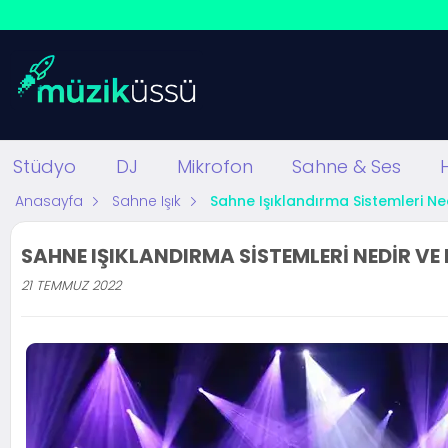
Stüdyo
DJ
Mikrofon
Sahne & Ses
Anasayfa
Sahne Işık
Sahne Işıklandırma Sistemleri Ned
SAHNE IŞIKLANDIRMA SISTEMLERI NEDIR VE 
21 TEMMUZ 2022