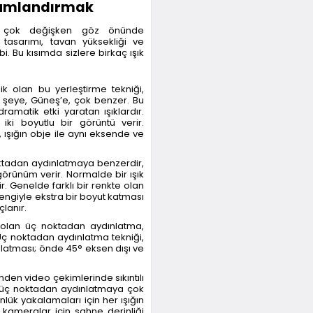
onumlandırmak
bir çok değişken göz önünde
tasarımı, tavan yüksekliği ve
bi. Bu kısımda sizlere birkaç ışık
ik olan bu yerleştirme tekniği,
şeye, Güneş’e, çok benzer. Bu
dramatik etki yaratan ışıklardır.
ki boyutlu bir görüntü verir.
ışığın obje ile aynı eksende ve
oktadan aydınlatmaya benzerdir,
örünüm verir. Normalde bir ışık
r. Genelde farklı bir renkte olan
lı rengiyle ekstra bir boyut katması
lanır.
olan üç noktadan aydınlatma,
Üç noktadan aydınlatma tekniği,
nlatması; önde 45° eksen dışı ve
den video çekimlerinde sıkıntılı
a, üç noktadan aydınlatmaya çok
lük yakalamaları için her ışığın
kameralar için sahne derinliği