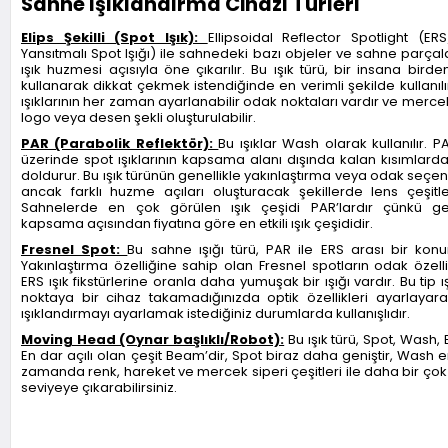
Sahne Işıklandırma Cihazı Türleri
Elips Şekilli (Spot Işık):
Ellipsoidal Reflector Spotlight (ERS/
Yansıtmalı Spot Işığı) ile sahnedeki bazı objeler ve sahne parça
ışık huzmesi açısıyla öne çıkarılır. Bu ışık türü, bir insana birde
kullanarak dikkat çekmek istendiğinde en verimli şekilde kullanıl
ışıklarının her zaman ayarlanabilir odak noktaları vardır ve mercek 
logo veya desen şekli oluşturulabilir.
PAR (Parabolik Reflektör):
Bu ışıklar Wash olarak kullanılır. P
üzerinde spot ışıklarının kapsama alanı dışında kalan kısımlarda
doldurur. Bu ışık türünün genellikle yakınlaştırma veya odak seçen
ancak farklı huzme açıları oluşturacak şekillerde lens çeşitleri
Sahnelerde en çok görülen ışık çeşidi PAR’lardır çünkü g
kapsama açısından fiyatına göre en etkili ışık çeşididir.
Fresnel Spot:
Bu sahne ışığı türü, PAR ile ERS arası bir konu
Yakınlaştırma özelliğine sahip olan Fresnel spotların odak özell
ERS ışık fikstürlerine oranla daha yumuşak bir ışığı vardır. Bu tip 
noktaya bir cihaz takamadığınızda optik özellikleri ayarlayarak
ışıklandırmayı ayarlamak istediğiniz durumlarda kullanışlıdır.
Moving Head (Oynar başlıklı/Robot):
Bu ışık türü, Spot, Wash, B
En dar açılı olan çeşit Beam’dir, Spot biraz daha geniştir, Wash en 
zamanda renk, hareket ve mercek siperi çeşitleri ile daha bir çok 
seviyeye çıkarabilirsiniz.