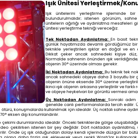
Işık Ünitesi Yerleştirmek/K
Işık ünitelerini yerleştirme işleminde 
bulundurulmalıdır; istenen görünüm, sahne 
ünitelerin ağırlığı ve aydınlatma mesafeleri gi
ünitesi yerleştirme tekniği vereceğiz.
Tek Noktadan Aydınlatma:
En basit tekn
günlük hayatımızda devamlı gördüğümüz bir 
teknikle yerleştirilen ışıklar en doğal ve en 
Dikkat çeker ancak sahnedeki kişiye düz, i
Normalde sahnenin önünden ışık verildiğinde, 
objenin 30° üzerinde olması gerekir.
İki Noktadan Aydınlatma:
Bu teknik tek n
ancak sahnedeki objeye daha 3 boyutlu bir g
objenin önüne eksende 30° üzerine yerleştirili
ikinci ışık objenin arkasına yerleştirilir ve fark
ve objeye heykelvari bir görüntü vermesi amaç
Üç Noktadan Aydınlatma:
Sonraki adım 
genelde canlı performanslarda tercih edilir. 
ötürü, konuşmalarda kullanılmak için idealdir. Üç noktalı sahne aydı
-70° eksen dışı konumlandırılır.
 çekimi durumlarında idealdir. Önceki tekniklerde gölge oluşabildiğin
video çekilirken istenen bir şey değildir. Dört noktadan aydınlatm
lir. Önde üç ışık olduğundan dolayı kendi içlerinde düzgün bir bütün
a plana daha fazla ışık ekleyerek veya renkli Wash’lar kullanarak 