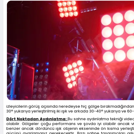
izleyicilerin görüş açısında neredeyse hiç gölge bırakmadığından 
30° yukarıya yerleştirilmiş iki ışık ve arkada 30-40° yukarıya ve 60
Dört Noktadan Aydınlatma:
Bu sahne aydınlatma tekniği video
olabilir. Gölgeler çoğu performans ve şovda iyi olabilir ancak 
benzer ancak dördüncü ışık objenin ekseninde ön kısma yerleştiri
gücünü ayarlamanız gerekecektir. Bazı sahne tasarımcıları ark