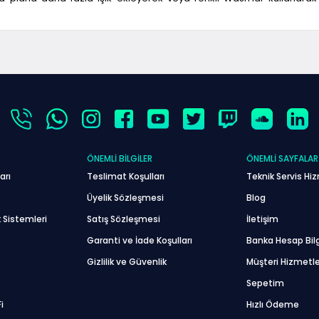
ÖNEMLI BILGILER
ÖNEMLI SAYFALAR
arı
Teslimat Koşulları
Teknik Servis Hiz
Üyelik Sözleşmesi
Blog
 Sistemleri
Satış Sözleşmesi
İletişim
Garanti ve İade Koşulları
Banka Hesap Bilg
Gizlilik ve Güvenlik
Müşteri Hizmetle
Sepetim
i
Hızlı Ödeme