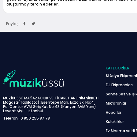
oluşturmayı tercih ederler.
Paylaş :
KATEGORILER
Stüdyo Ekipmanl
DJ Ekipmanları
Sahne Ses ve Işık
MÜZİKÜSSÜ MAĞAZACILIK VE TİCARET ANONİM ŞİRKETİ
Mağaza(Tadilatta) :Esentepe Mah. Ecza Sk. No:4
Mikrofonlar
Pol Center AVM Giriş Kat No:43 (Kanyon AVM Yanı)
Levent Şişli - İstanbul
Hoparlör
Telefon : 0 850 255 87 78
Kulaklıklar
Ev Sinema ve Hi F