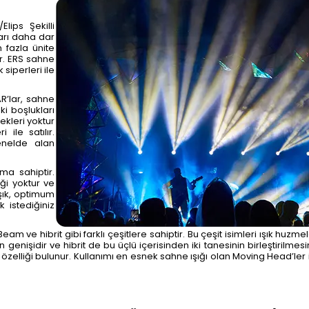
Elips Şekilli
ları daha dar
n fazla ünite
ır. ERS sahne
siperleri ile
AR’lar, sahne
ki boşlukları
ekleri yoktur
 ile satılır.
enelde alan
ma sahiptir.
iği yoktur ve
ışık, optimum
 istediğiniz
eam ve hibrit gibi farklı çeşitlere sahiptir. Bu çeşit isimleri ışık huzmel
genişidir ve hibrit de bu üçlü içerisinden iki tanesinin birleştirilmes
özelliği bulunur. Kullanımı en esnek sahne ışığı olan Moving Head’ler 