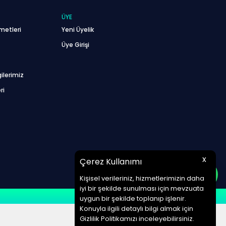
ÜYE
metleri
Yeni Üyelik
Üye Girişi
ilerimiz
ri
x
Çerez Kullanımı
Kişisel verileriniz, hizmetlerimizin daha
iyi bir şekilde sunulması için mevzuata
uygun bir şekilde toplanıp işlenir.
Konuyla ilgili detaylı bilgi almak için
Gizlilik Politikamızı inceleyebilirsiniz.