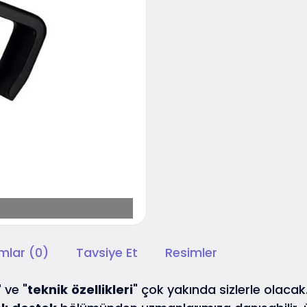
mlar (0)
Tavsiye Et
Resimler
"
ve "
teknik
özellikleri
" çok yakında sizlerle olacak. 