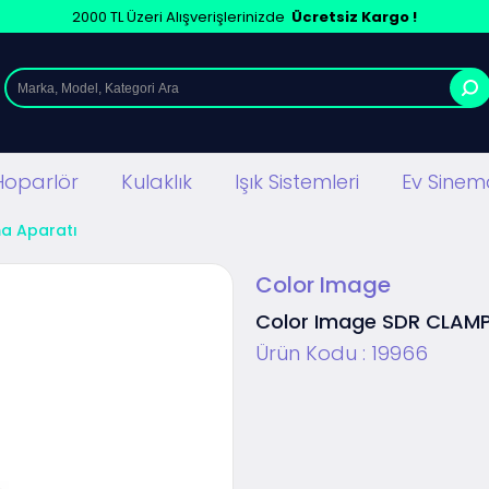
2000 TL Üzeri Alışverişlerinizde
Ücretsiz Kargo !
Hoparlör
Kulaklık
Işık Sistemleri
Ev Sinema
ma Aparatı
Color Image
Color Image SDR CLAMP
Ürün Kodu :
19966