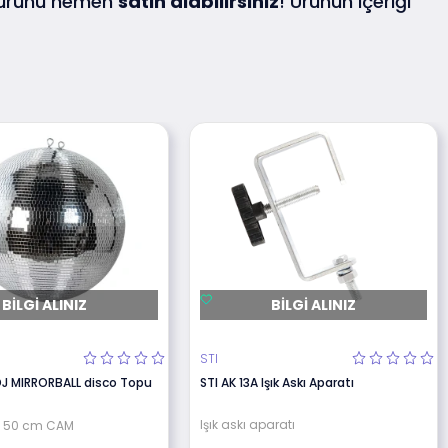
 ürünü hemen
satın alabilirsiniz
! Ürünün içeriği
BILGI ALINIZ
BILGI ALINIZ
STI
J MIRRORBALL disco Topu
STI AK 13A Işık Askı Aparatı
Işık askı aparatı
e, 50 cm CAM