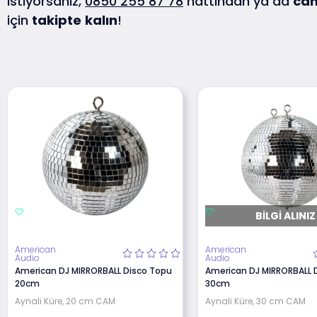
istiyorsanız,
0850 255 87 78
hattından ya da
can
için
takipte
kalın
!
BILGI ALINIZ
American
American
Audio
Audio
American DJ MIRRORBALL Disco Topu
American DJ MIRRORBALL 
20cm
30cm
Aynali Küre, 20 cm CAM
Aynali Küre, 30 cm CAM