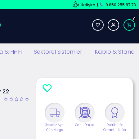
İletişim
|
0 850 255 87 78
0
 & Hi-Fi
Sektörel Sistemler
Kablo & Stand
 22
Ücretsiz Aynı
Canlı Destek
Distribütör
Gün Kargo
Garantili Ürün