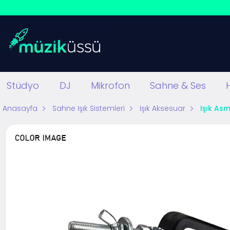
Stüdyo
DJ
Mikrofon
Sahne & Ses
Anasayfa
Sahne Işık Sistemleri
Işık Aksesuar
Işık As