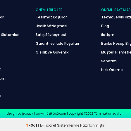
ÖNEMLI BILGILER
ÖNEMLI SAYFALAR
arı
Teslimat Koşulları
Teknik Servis Hiz
Üyelik Sözleşmesi
Blog
 Sistemleri
Satış Sözleşmesi
İletişim
Garanti ve İade Koşulları
Banka Hesap Bilg
Gizlilik ve Güvenlik
Müşteri Hizmetle
Sepetim
i
Hızlı Ödeme
temi
i
design by jetpack | www.müziküssü.com | copyright ©2022 Tüm hakları saklıdır.
T
-Soft
E-Ticaret
Sistemleriyle Hazırlanmıştır.