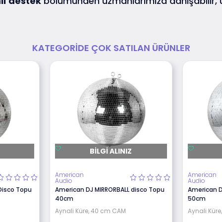
lı
destek
bölümünden uzmanlarımıza danışabilir,
KATEGORIDE ÇOK SATILAN ÜRÜNLER
BILGI ALINIZ
American
American
Audio
Audio
Disco Topu
American DJ MIRRORBALL disco Topu
American D
40cm
50cm
Aynali Küre, 40 cm CAM
Aynali Kür