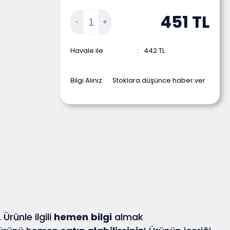
451
TL
Havale ile
:
442
TL
Bilgi Alınız
Stoklara düşünce haber ver
Ürünle ilgili
hemen
bilgi
almak