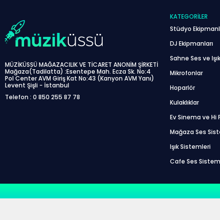
KATEGORILER
Stüdyo Ekipmanl
DJ Ekipmanları
Sahne Ses ve Işık
MÜZİKÜSSÜ MAĞAZACILIK VE TİCARET ANONİM ŞİRKETİ
Mağaza(Tadilatta) :Esentepe Mah. Ecza Sk. No:4
Mikrofonlar
Pol Center AVM Giriş Kat No:43 (Kanyon AVM Yanı)
Levent Şişli - İstanbul
Hoparlör
Telefon : 0 850 255 87 78
Kulaklıklar
Ev Sinema ve Hi F
Mağaza Ses Sis
Işık Sistemleri
Cafe Ses Sistem