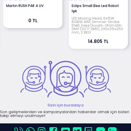
Martin RUSH PAR 4 UV
Eclips Small Bee Led Robot
Işık
LED Moving Head, 6x15W
0 TL
RGBW 4IN1, Dimmer-Strobe
Efekt, Sese Duyarlı-Otomatik-
DMX (10/17 DMX), 230x215x250
mm, 3.8KG
14.805 TL
Sizin için buradayız
Son gelişmelerden ve kampanyalardan haberdar olmak için bizleri
takip etmeyi unutmayın!