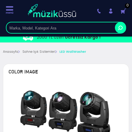
0
2000 TL Üzeri
Ücretsiz Kargo !
Anasayfa
Sahne Işık Sistemleri
LED WallWasher