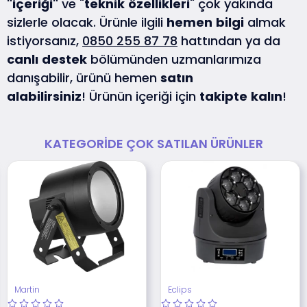
"içeriği"
ve "
teknik
özellikleri
" çok yakında
sizlerle olacak. Ürünle ilgili
hemen
bilgi
almak
istiyorsanız,
0850 255 87 78
hattından ya da
canlı
destek
bölümünden uzmanlarımıza
danışabilir, ürünü hemen
satın
alabilirsiniz
! Ürünün içeriği için
takipte
kalın
!
KATEGORIDE ÇOK SATILAN ÜRÜNLER
Martin
Eclips