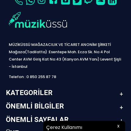
MÜZİKÜSSÜ MAĞAZACILIK VE TİCARET ANONİM ŞİRKETİ
Mağaza(Tadilatta) :Esentepe Mah. Ecza Sk. No:4 Pol
Center AVM Giriş Kat No:43 (Kanyon AVM Yanı) Levent Şişli
- İstanbul
Telefon : 0 850 255 87 78
KATEGORILER
ÖNEMLI BILGILER
ÖNEMLI SAYFALAR
x
Çerez Kullanımı