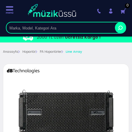
0
2000 TL Üzeri
Ücretsiz Kargo !
Anasayfa
Hoparlör
PA Hoparlörler
Line Array 