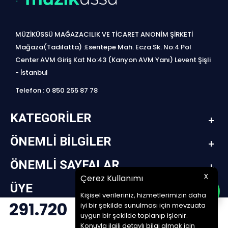
MÜZİKÜSSÜ MAĞAZACILIK VE TİCARET ANONİM ŞİRKETİ
Mağaza(Tadilatta) :Esentepe Mah. Ecza Sk. No:4 Pol
Center AVM Giriş Kat No:43 (Kanyon AVM Yanı) Levent Şişli
- İstanbul
Telefon : 0 850 255 87 78
KATEGORILER
ÖNEMLI BILGILER
ÖNEMLI SAYFALAR
x
Çerez Kullanımı
ÜYE
Kişisel verileriniz, hizmetlerimizin daha
291.720
iyi bir şekilde sunulması için mevzuata
design by jetpack | www.müziküssü.com | copyright ©2022 Tüm hakları saklıdır.
uygun bir şekilde toplanıp işlenir.
SEPETE EKLE
Konuyla ilgili detaylı bilgi almak için