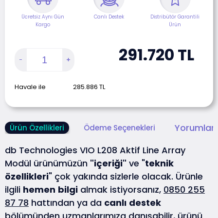
Ücretsiz Aynı Gün
Canlı Destek
Distribütör Garantili
Kargo
Ürün
291.720
TL
Havale ile
285.886
TL
Yorumlar 
Ürün Özellikleri
Ödeme Seçenekleri
db Technologies VIO L208 Aktif Line Array
Modül ürünümüzün
"içeriği"
ve "
teknik
özellikleri
" çok yakında sizlerle olacak. Ürünle
ilgili
hemen
bilgi
almak istiyorsanız,
0850 255
87 78
hattından ya da
canlı
destek
bölümünden uzmanlarımıza danışabilir, ürünü