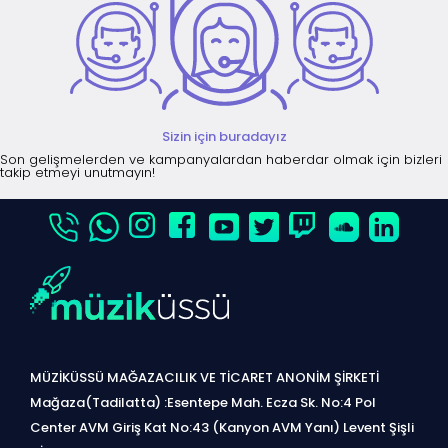
Sizin için buradayız
Son gelişmelerden ve kampanyalardan haberdar olmak için bizleri
takip etmeyi unutmayın!
MÜZİKÜSSÜ MAĞAZACILIK VE TİCARET ANONİM ŞİRKETİ
Mağaza(Tadilatta) :Esentepe Mah. Ecza Sk. No:4 Pol
Center AVM Giriş Kat No:43 (Kanyon AVM Yanı) Levent Şişli