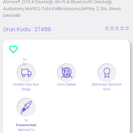
Atmos®, DTS:X Desteği, Wi-Fi & Bluetooth Desteği,
Audyssey MultEQ Oda Kalibrasyonu,AirPlay 2, Siri, Alexa
Destekli
Ürün Kodu :
27469
\n
\n
Ücretsiz Aynı Gün
Canlı Destek
Distribütör Garantili
Kargo
Ürün
\n
3 Saate Hızlı
Teslimat\n