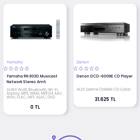
Yamaha
Denon
Yamaha RN 803D Musicast
Denon DCD-600NE CD Player
Network Stereo Amfi
AL32 İşleme Özellikli CD Çalar
2x160 Watt, Bluetooth, Wi-Fi,
Airplay, MP3, WMA, MPEG4 AAC,
WAV, FLAC, AIFF, ALAC, DSD
31.625 TL
0 TL