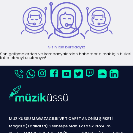
Sizin için buradayız
Son gelişmelerden ve kampanyalardan haberdar olmak için bizleri
takip etmeyi unutmayın!
MÜZİKÜSSÜ MAĞAZACILIK VE TİCARET ANONİM ŞİRKETİ
Mağaza(Tadilatta) :Esentepe Mah. Ecza Sk. No:4 Pol