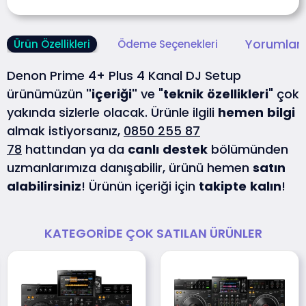
Yorumlar 
Ürün Özellikleri
Ödeme Seçenekleri
Denon Prime 4+ Plus 4 Kanal DJ Setup
ürünümüzün
"içeriği"
ve "
teknik
özellikleri
" çok
yakında sizlerle olacak. Ürünle ilgili
hemen
bilgi
almak istiyorsanız,
0850 255 87
78
hattından ya da
canlı
destek
bölümünden
uzmanlarımıza danışabilir, ürünü hemen
satın
alabilirsiniz
! Ürünün içeriği için
takipte
kalın
!
KATEGORIDE ÇOK SATILAN ÜRÜNLER