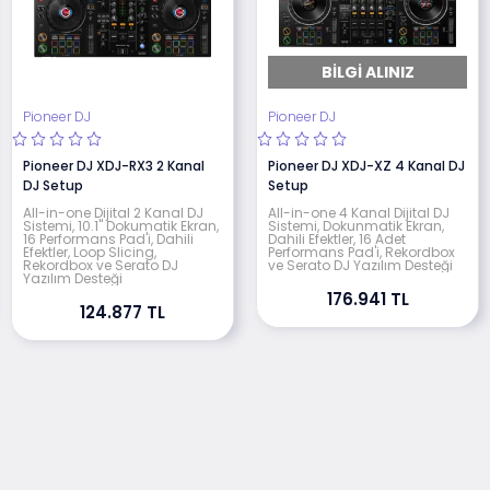
BILGI ALINIZ
Pioneer DJ
Pioneer DJ
Pioneer DJ XDJ-RX3 2 Kanal
Pioneer DJ XDJ-XZ 4 Kanal DJ
DJ Setup
Setup
All-in-one Dijital 2 Kanal DJ
All-in-one 4 Kanal Dijital DJ
Sistemi, 10.1" Dokumatik Ekran,
Sistemi, Dokunmatik Ekran,
16 Performans Pad'i, Dahili
Dahili Efektler, 16 Adet
Efektler, Loop Slicing,
Performans Pad'i, Rekordbox
Rekordbox ve Serato DJ
ve Serato DJ Yazılım Desteği
Yazılım Desteği
176.941 TL
124.877 TL