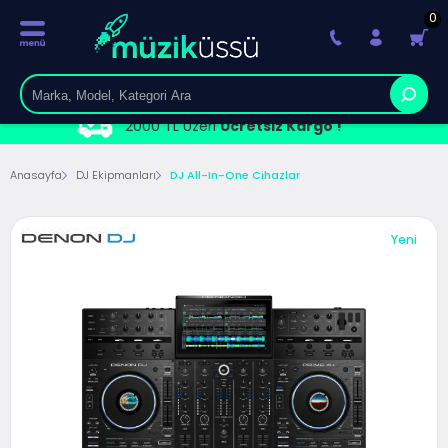
0
2000 TL Üzeri
Ücretsiz Kargo !
Anasayfa
DJ Ekipmanları
DJ All-In-One Cihazlar
Yeni