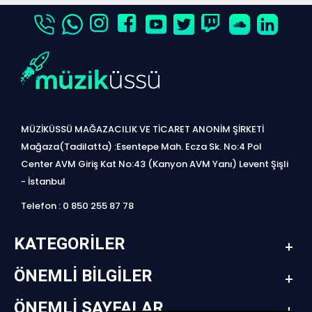
MÜZİKÜSSÜ MAĞAZACILIK VE TİCARET ANONİM ŞİRKETİ
Mağaza(Tadilatta) :Esentepe Mah. Ecza Sk. No:4 Pol
Center AVM Giriş Kat No:43 (Kanyon AVM Yanı) Levent Şişli
- İstanbul
Telefon : 0 850 255 87 78
KATEGORILER
ÖNEMLI BILGILER
ÖNEMLI SAYFALAR