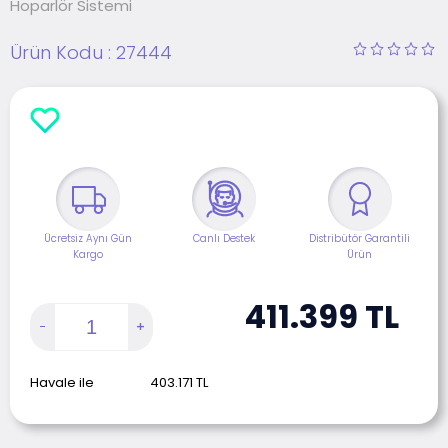
Hoparlör Sistemi
Ürün Kodu :
27444
Ücretsiz Aynı Gün
Canlı Destek
Distribütör Garantili
Kargo
Ürün
411.399
TL
Havale ile
403.171
TL