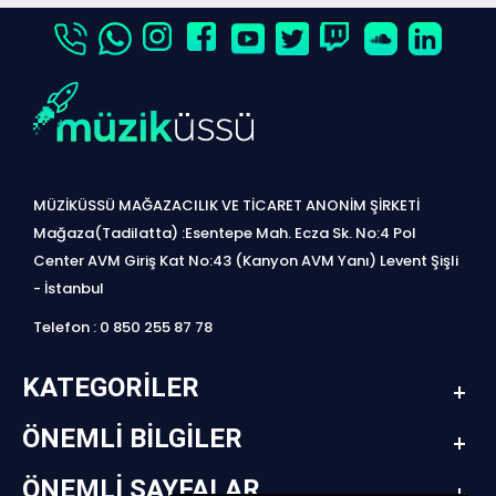
MÜZİKÜSSÜ MAĞAZACILIK VE TİCARET ANONİM ŞİRKETİ
Mağaza(Tadilatta) :Esentepe Mah. Ecza Sk. No:4 Pol
Center AVM Giriş Kat No:43 (Kanyon AVM Yanı) Levent Şişli
- İstanbul
Telefon : 0 850 255 87 78
KATEGORILER
ÖNEMLI BILGILER
ÖNEMLI SAYFALAR