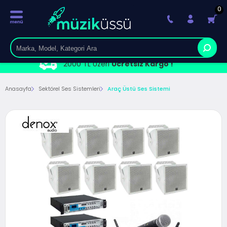
0
2000 TL Üzeri
Ücretsiz Kargo !
Anasayfa
Sektörel Ses Sistemleri
Araç Üstü Ses Sistemi