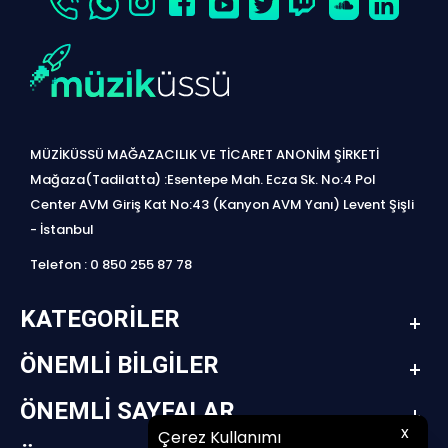
MÜZİKÜSSÜ MAĞAZACILIK VE TİCARET ANONİM ŞİRKETİ
Mağaza(Tadilatta) :Esentepe Mah. Ecza Sk. No:4 Pol
Center AVM Giriş Kat No:43 (Kanyon AVM Yanı) Levent Şişli
- İstanbul
Telefon : 0 850 255 87 78
KATEGORILER
ÖNEMLI BILGILER
ÖNEMLI SAYFALAR
x
Çerez Kullanımı