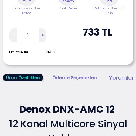
Ücretsiz Aynı Gün
Canlı Destek
Distribütör Garantili
Kargo
Ürün
733
TL
Havale ile
719
TL
Yorumlar 
Ürün Özellikleri
Ödeme Seçenekleri
Denox DNX-AMC 12
12 Kanal Multicore Sinyal