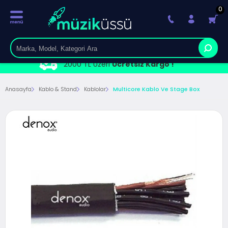
0
2000 TL Üzeri
Ücretsiz Kargo !
Anasayfa
Kablo & Stand
Kablolar
Multicore Kablo Ve Stage Box