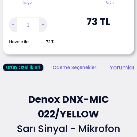
Kargo
Ürün
73
TL
Havale ile
72
TL
Yorumlar 
Ürün Özellikleri
Ödeme Seçenekleri
Denox DNX-MIC
022/YELLOW
Sarı Sinyal - Mikrofon