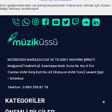
Son gelişmelerden ve kampanyalardan haberdar olmak için bizleri
takip etmeyi unutmayın!
MÜZİKÜSSÜ MAĞAZACILIK VE TİCARET ANONİM ŞİRKETİ
Mağaza(Tadilatta) :Esentepe Mah. Ecza Sk. No:4 Pol
Center AVM Giriş Kat No:43 (Kanyon AVM Yanı) Levent Şişli
- İstanbul
Telefon : 0 850 255 87 78
KATEGORILER