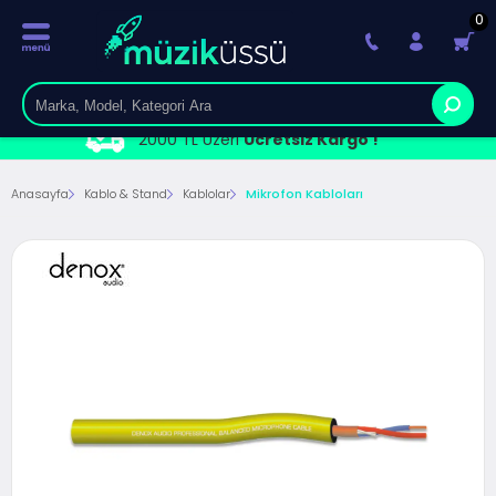
0
2000 TL Üzeri
Ücretsiz Kargo !
Anasayfa
Kablo & Stand
Kablolar
Mikrofon Kabloları