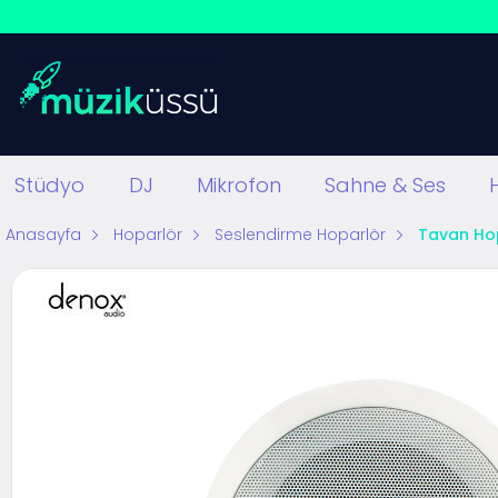
Stüdyo
DJ
Mikrofon
Sahne & Ses
Anasayfa
Hoparlör
Seslendirme Hoparlör
Tavan Ho