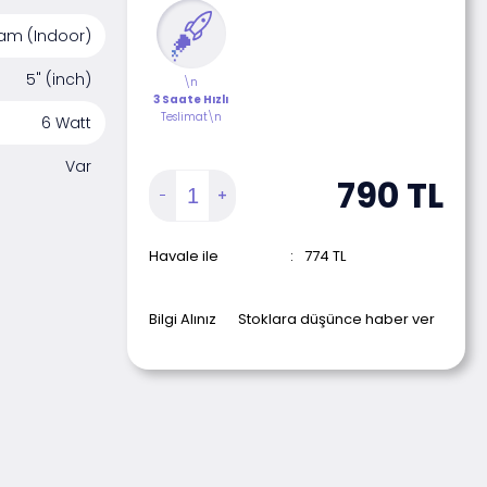
tam (Indoor)
5" (inch)
\n
3 Saate Hızlı
Teslimat\n
6 Watt
Var
790
TL
Havale ile
:
774
TL
Bilgi Alınız
Stoklara düşünce haber ver