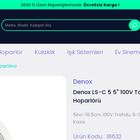
2000 TL Üzeri Alışverişlerinizde
Ücretsiz Kargo !
Hoparlör
Kulaklık
Işık Sistemleri
Ev Sinema
parlörü
Denox
Denox LS-C 5 5" 100V T
Hoparlörü
5inc-16.5cm 100V Trafolu, 6-
Kasa
Ürün Kodu :
18632