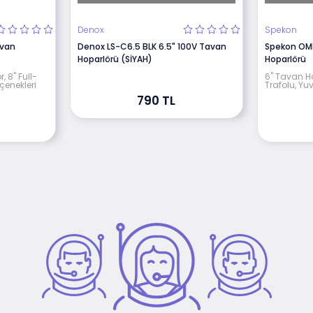
Denox
Spekon
avan
Denox LS-C6.5 BLK 6.5" 100V Tavan
Spekon OMN
Hoparlörü (SİYAH)
Hoparlörü
, 8" Full-
6" Tavan Ho
çenekleri
Trafolu, Yuv
790 TL