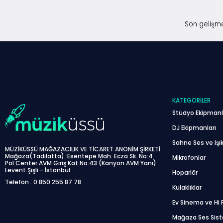
Son gelişme
KATEGORILER
Stüdyo Ekipmanl
DJ Ekipmanları
Sahne Ses ve Işık
MÜZİKÜSSÜ MAĞAZACILIK VE TİCARET ANONİM ŞİRKETİ
Mağaza(Tadilatta) :Esentepe Mah. Ecza Sk. No:4
Mikrofonlar
Pol Center AVM Giriş Kat No:43 (Kanyon AVM Yanı)
Levent Şişli - İstanbul
Hoparlör
Telefon : 0 850 255 87 78
Kulaklıklar
Ev Sinema ve Hi F
Mağaza Ses Sis