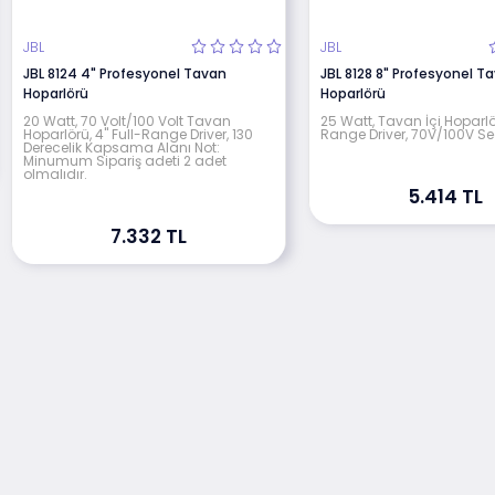
JBL
JBL
JBL 8124 4" Profesyonel Tavan
JBL 8128 8" Profesyonel T
Hoparlörü
Hoparlörü
20 Watt, 70 Volt/100 Volt Tavan
25 Watt, Tavan İçi Hoparlör
Hoparlörü, 4" Full-Range Driver, 130
Range Driver, 70V/100V Se
Derecelik Kapsama Alanı Not:
Minumum Sipariş adeti 2 adet
olmalıdır.
5.414 TL
7.332 TL