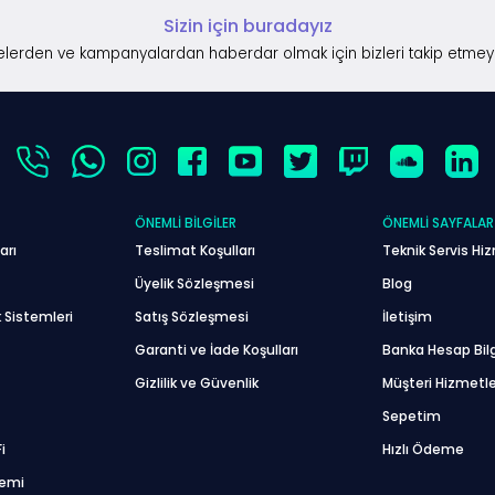
Sizin için buradayız
lerden ve kampanyalardan haberdar olmak için bizleri takip etmey
ÖNEMLI BILGILER
ÖNEMLI SAYFALAR
arı
Teslimat Koşulları
Teknik Servis Hiz
Üyelik Sözleşmesi
Blog
 Sistemleri
Satış Sözleşmesi
İletişim
Garanti ve İade Koşulları
Banka Hesap Bilg
Gizlilik ve Güvenlik
Müşteri Hizmetle
Sepetim
i
Hızlı Ödeme
temi