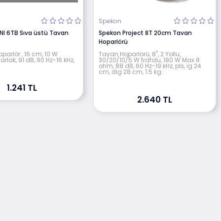
Spekon
I 6TB Sıva üstü Tavan
Spekon Project 8T 20cm Tavan
Hoparlörü
parlör , 16 cm, 10 W
Tavan Hoparlörü, 8", 2 Yollu,
arlak, 91 dB, 90 Hz-16 kHz,
30/20/10/5 W trafolu, 180 W Max 8
ohm, 88 dB, 60 Hz-19 kHz, pls, ig 24
cm, dig 28 cm, 1.5 kg.
1.241 TL
2.640 TL