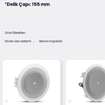
*
Delik Çapı: 155 mm
Ürün Etiketleri
tavan ses sistemi
,
denox hoparlör