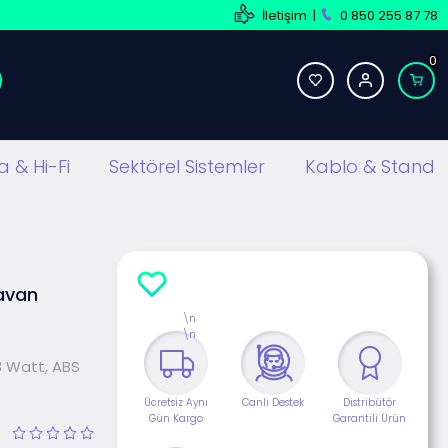
İletişim
|
0 850 255 87 78
0
 & Hi-Fi
Sektörel Sistemler
Kablo & Stand
avan
\n
\n
3 Watt, ABS
Ücretsiz Aynı
Canlı Destek
Distribütör
Gün Kargo
Garantili Ürün