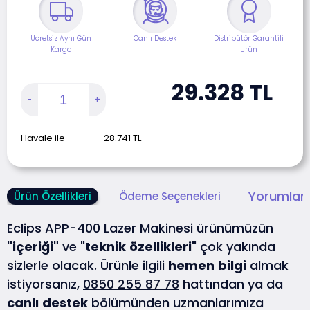
Ücretsiz Aynı Gün
Canlı Destek
Distribütör Garantili
Kargo
Ürün
29.328
TL
Havale ile
28.741
TL
Yorumlar 
Ürün Özellikleri
Ödeme Seçenekleri
Eclips APP-400 Lazer Makinesi ürünümüzün
"içeriği"
ve "
teknik
özellikleri
" çok yakında
sizlerle olacak. Ürünle ilgili
hemen
bilgi
almak
istiyorsanız,
0850 255 87 78
hattından ya da
canlı
destek
bölümünden uzmanlarımıza