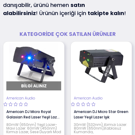
danışabilir, ürünü hemen
satın
alabilirsiniz
! Ürünün içeriği için
takipte
kalın
!
KATEGORIDE ÇOK SATILAN ÜRÜNLER
BILGI ALINIZ
American Audio
American Audio
American DJ Micro Royal
American DJ Micro Star Green
Galaxian Red Laser Yeşil Lazer
Laser Yeşil Lazer Işık
Işık
80mW (650nm) Yeşil Lazer-
30mW (532nm) ,Kırmızı Lazer:
Mavi Lazer: 60mW (450nm)
80mW (650nm),Kablosuz
Kırmızı Lazer, Sese Duyarlı Mod
Kumanda,