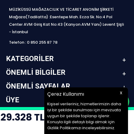
MÜZİKÜSSÜ MAĞAZACILIK VE TİCARET ANONİM ŞİRKETİ
Mağaza(Tadilatta) :Esentepe Mah. Ecza Sk. No:4 Pol
Center AVM Giriş Kat No:43 (Kanyon AVM Yanı) Levent Şişli
- İstanbul
Telefon : 0 850 255 87 78
KATEGORILER
ÖNEMLI BILGILER
ÖNEMLI SAYFALAR
x
Çerez Kullanımı
ÜYE
Kişisel verileriniz, hizmetlerimizin daha
iyi bir şekilde sunulması için mevzuata
29.328
TL
design by jetpack | www.müziküssü.com | copyright ©2022 Tüm hakları saklıdır.
uygun bir şekilde toplanıp işlenir.
Konuyla ilgili detaylı bilgi almak için
SEPETE EKLE
T
-Soft
E-Ticaret
Sistemleriyle Hazırlanmıştır.
Gizlilik Politikamızı inceleyebilirsiniz.