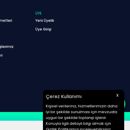
ÜYE
metleri
Yeni Üyelik
Üye Girişi
ilerimiz
ri
x
Çerez Kullanımı
Kişisel verileriniz, hizmetlerimizin daha
iyi bir şekilde sunulması için mevzuata
uygun bir şekilde toplanıp işlenir.
Konuyla ilgili detaylı bilgi almak için
Gizlilik Politikamızı inceleyebilirsiniz.