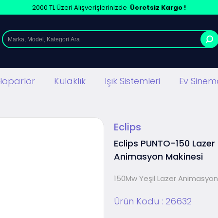
2000 TL Üzeri Alışverişlerinizde
Ücretsiz Kargo !
Hoparlör
Kulaklık
Işık Sistemleri
Ev Sinema
Eclips
Eclips PUNTO-150 Lazer
Animasyon Makinesi
150Mw Yeşil Lazer Animasyon
Ürün Kodu :
26632