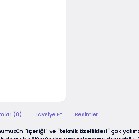
mlar (0)
Tavsiye Et
Resimler
ünümüzün
"içeriği"
ve "
teknik
özellikleri
" çok yakınd