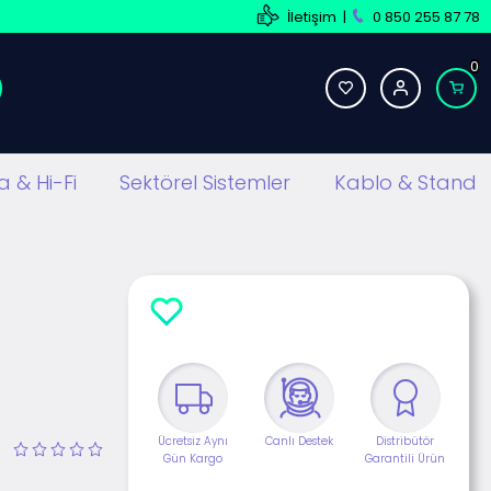
İletişim
|
0 850 255 87 78
0
 & Hi-Fi
Sektörel Sistemler
Kablo & Stand
Ücretsiz Aynı
Canlı Destek
Distribütör
Gün Kargo
Garantili Ürün