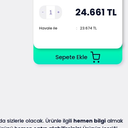
24.661
TL
Havale ile
:
23.674
TL
Sepete Ekle
a sizlerle olacak. Ürünle ilgili
hemen
bilgi
almak