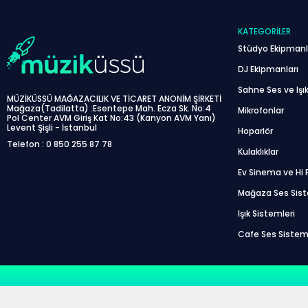
KATEGORILER
Stüdyo Ekipmanl
DJ Ekipmanları
Sahne Ses ve Işık
MÜZİKÜSSÜ MAĞAZACILIK VE TİCARET ANONİM ŞİRKETİ
Mağaza(Tadilatta) :Esentepe Mah. Ecza Sk. No:4
Mikrofonlar
Pol Center AVM Giriş Kat No:43 (Kanyon AVM Yanı)
Levent Şişli - İstanbul
Hoparlör
Telefon : 0 850 255 87 78
Kulaklıklar
Ev Sinema ve Hi F
Mağaza Ses Sis
Işık Sistemleri
Cafe Ses Sistem