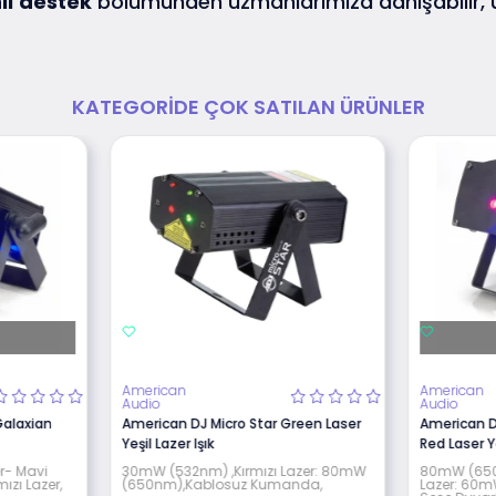
lı
destek
bölümünden uzmanlarımıza danışabilir,
KATEGORIDE ÇOK SATILAN ÜRÜNLER
American
American
Audio
Audio
Galaxian
American DJ Micro Star Green Laser
American D
Yeşil Lazer Işık
Red Laser Ye
r- Mavi
30mW (532nm) ,Kırmızı Lazer: 80mW
80mW (650n
zı Lazer,
(650nm),Kablosuz Kumanda,
Lazer: 60m