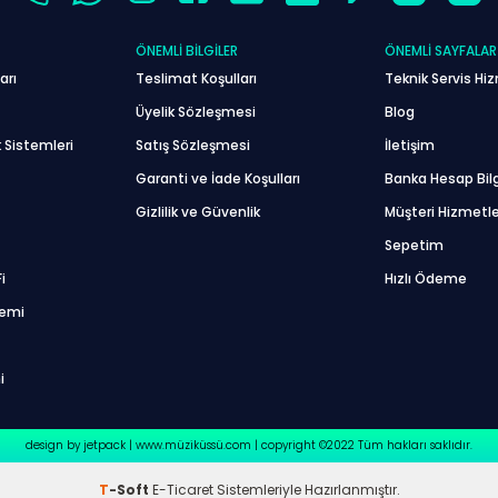
ÖNEMLI BILGILER
ÖNEMLI SAYFALAR
arı
Teslimat Koşulları
Teknik Servis Hiz
Üyelik Sözleşmesi
Blog
 Sistemleri
Satış Sözleşmesi
İletişim
Garanti ve İade Koşulları
Banka Hesap Bilg
Gizlilik ve Güvenlik
Müşteri Hizmetle
Sepetim
i
Hızlı Ödeme
temi
i
design by jetpack | www.müziküssü.com | copyright ©2022 Tüm hakları saklıdır.
T
-Soft
E-Ticaret
Sistemleriyle Hazırlanmıştır.