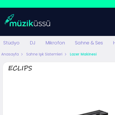
Stüdyo
DJ
Mikrofon
Sahne & Ses
Anasayfa
Sahne Işık Sistemleri
Lazer Makinesi