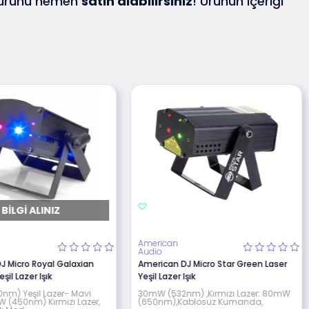
 ürünü hemen
satın alabilirsiniz
! Ürünün içeriği
BILGI ALINIZ
American
Audio
J Micro Royal Galaxian
American DJ Micro Star Green Laser
şil Lazer Işık
Yeşil Lazer Işık
m) Yeşil Lazer- Mavi
30mW (532nm) ,Kırmızı Lazer: 80mW
W (450nm) Kırmızı Lazer,
(650nm),Kablosuz Kumanda,