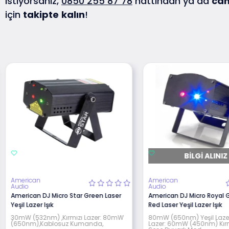
istiyorsanız,
0850 255 87 78
hattından ya da
can
için
takipte
kalın
!
BILGI ALINIZ
American
American
Audio
Audio
American DJ Micro Star Green Laser
American DJ Micro Royal 
Yeşil Lazer Işık
Red Laser Yeşil Lazer Işık
30mW (532nm) ,Kırmızı Lazer: 80mW
80mW (650nm) Yeşil Laze
(650nm),Kablosuz Kumanda,
Lazer: 60mW (450nm) Kırmı