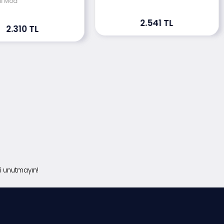
lı Mod
2.541 TL
2.310 TL
i unutmayın!