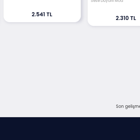
Sese Duyarlı Mod
2.541 TL
2.310 TL
Son gelişme