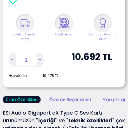
Ücretsiz Aynı Gün
Canlı Destek
Distribütör Garantili
Kargo
Ürün
10.692
TL
Havale ile
10.478
TL
Yorumlar 
Ürün Özellikleri
Ödeme Seçenekleri
ESI Audio Gigaport eX Type C Ses Kartı
ürünümüzün
"içeriği"
ve "
teknik
özellikleri
" çok