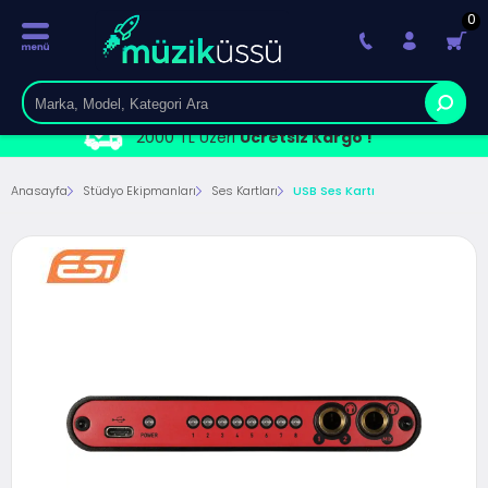
0
2000 TL Üzeri
Ücretsiz Kargo !
Anasayfa
Stüdyo Ekipmanları
Ses Kartları
USB Ses Kartı