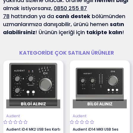
yakında sizlerle olacak. Ürünle ilgili
hemen
bilgi
almak istiyorsanız,
0850 255 87
78
hattından ya da
canlı
destek
bölümünden
uzmanlarımıza danışabilir, ürünü hemen
satın
alabilirsiniz
! Ürünün içeriği için
takipte
kalın
!
KATEGORIDE ÇOK SATILAN ÜRÜNLER
BILGI ALINIZ
BILGI ALINIZ
Audient
Audient
Audient iD4 MK2 USB Ses Kartı
Audient iD14 MKll USB Ses