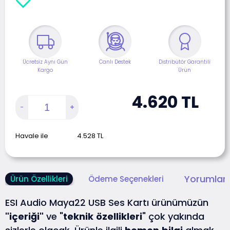
Ücretsiz Aynı Gün
Canlı Destek
Distribütör Garantili
Kargo
Ürün
4.620
TL
Havale ile
4.528
TL
Yorumlar 
Ürün Özellikleri
Ödeme Seçenekleri
ESI Audio Maya22 USB Ses Kartı ürünümüzün
"içeriği"
ve "
teknik
özellikleri
" çok yakında