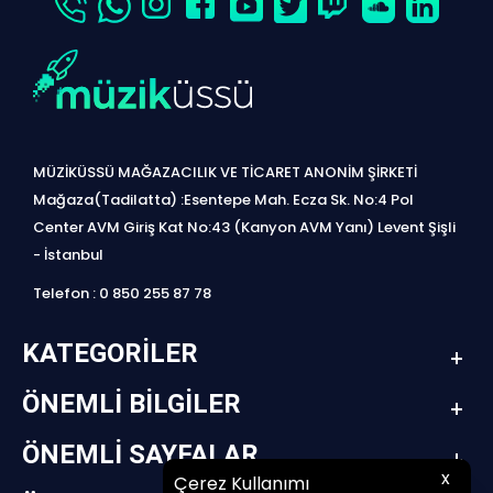
MÜZİKÜSSÜ MAĞAZACILIK VE TİCARET ANONİM ŞİRKETİ
Mağaza(Tadilatta) :Esentepe Mah. Ecza Sk. No:4 Pol
Center AVM Giriş Kat No:43 (Kanyon AVM Yanı) Levent Şişli
- İstanbul
Telefon : 0 850 255 87 78
KATEGORILER
ÖNEMLI BILGILER
ÖNEMLI SAYFALAR
x
Çerez Kullanımı