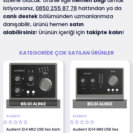
sizlerle olacak. Ürünle ilgili
hemen
bilgi
almak
istiyorsanız,
0850 255 87 78
hattından ya da
canlı
destek
bölümünden uzmanlarımıza
danışabilir, ürünü hemen
satın
alabilirsiniz
! Ürünün içeriği için
takipte
kalın
!
KATEGORIDE ÇOK SATILAN ÜRÜNLER
BILGI ALINIZ
BILGI ALINIZ
Audient
Audient
Audient iD4 MK2 USB Ses Kartı
Audient iD14 MKll USB Ses