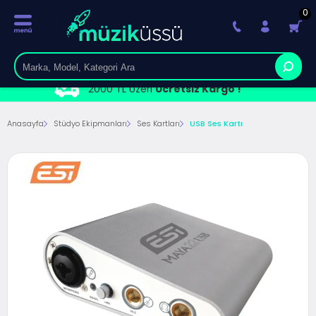
0
2000 TL Üzeri
Ücretsiz Kargo !
Anasayfa
Stüdyo Ekipmanları
Ses Kartları
USB Ses Kartı