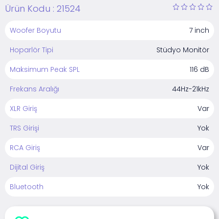
Ürün Kodu :
21524
Woofer Boyutu
7 inch
Hoparlör Tipi
Stüdyo Monitör
Maksimum Peak SPL
116 dB
Frekans Aralığı
44Hz-21kHz
XLR Giriş
Var
TRS Girişi
Yok
RCA Giriş
Var
Dijital Giriş
Yok
Bluetooth
Yok