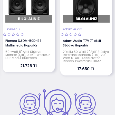
BILGI ALINIZ
BILGI ALINIZ
Pioneer DJ
Adam Audio
Pioneer DJ DM-50D-BT
Adam Audio T7V 7" Aktif
Multimedia Hoparlör
Stüdyo Hoparlör
50-watt 5" Aktif Stüdyo
2 Yollu 50 Watt 7" Aktif Stüdyo
Monitör (Çift), 0.75" Tweeter, 2
Referans Monitörü (Tek), 20
DSP Modu, Bluetooth
Watt U-ART Accelerated-
Ribbon Tweeter ile Birlikte
21.726 TL
17.650 TL