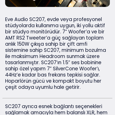
Eve Audio SC207, evde veya profesyonel
stüdyolarda kullanıma uygun, iki yollu aktif
bir stüdyo monitörüdür. 7” Woofer’a ve bir
AMT RS2 Tweeter’a güç sağlayan toplam
anlık 150W çıkışa sahip bir çift amfi
sistemine sahip SC207, minimum bozulma
ile maksimum Headroom sunmak üzere
tasarlanmıştır. SC207’ın 1.5” ses bobinine
sahip özel yapım 7” SilverCone Woofer’ı,
44Hz’e kadar bas frekans tepkisi sağlar.
Hoparlörün gücü ve kompakt boyutu her
çeşit odaya uyumlu hale getirir.
SC207 ayrıca esnek bağlantı seçenekleri
sağlamak amacıyla hem balanslı XLR, hem