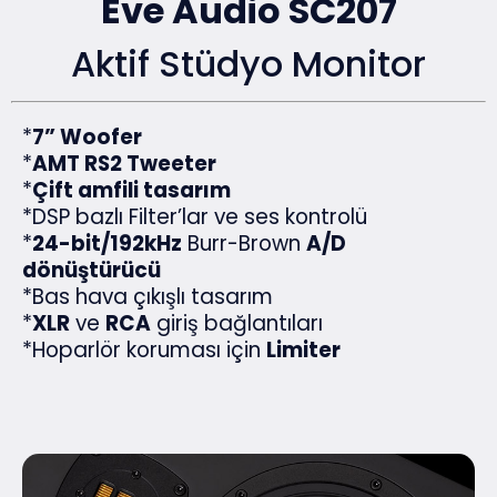
Eve Audio SC207
Aktif Stüdyo Monitor
*
7” Woofer
*
AMT RS2 Tweeter
*
Çift amfili tasarım
*DSP bazlı Filter’lar ve ses kontrolü
*
24-bit/192kHz
Burr-Brown
A/D
dönüştürücü
*Bas hava çıkışlı tasarım
*
XLR
ve
RCA
giriş bağlantıları
*Hoparlör koruması için
Limiter