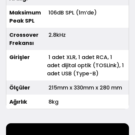
Maksimum
106dB SPL (1m’de)
Peak SPL
Crossover
2.8kHz
Frekansı
Girişler
1 adet XLR, 1 adet RCA, 1
adet dijital optik (TOSLink), 1
adet USB (Type-B)
Ölçüler
215mm x 330mm x 280 mm
Ağırlık
8kg