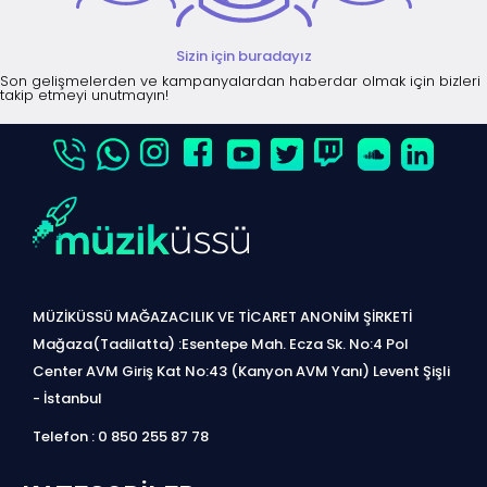
Sizin için buradayız
Son gelişmelerden ve kampanyalardan haberdar olmak için bizleri
takip etmeyi unutmayın!
MÜZİKÜSSÜ MAĞAZACILIK VE TİCARET ANONİM ŞİRKETİ
Mağaza(Tadilatta) :Esentepe Mah. Ecza Sk. No:4 Pol
Center AVM Giriş Kat No:43 (Kanyon AVM Yanı) Levent Şişli
- İstanbul
Telefon : 0 850 255 87 78