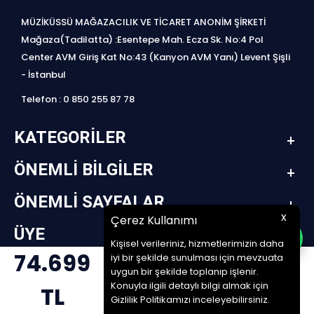
MÜZİKÜSSÜ MAĞAZACILIK VE TİCARET ANONİM ŞİRKETİ
Mağaza(Tadilatta) :Esentepe Mah. Ecza Sk. No:4 Pol
Center AVM Giriş Kat No:43 (Kanyon AVM Yanı) Levent Şişli
- İstanbul
Telefon : 0 850 255 87 78
KATEGORILER
ÖNEMLI BILGILER
ÖNEMLI SAYFALAR
x
Çerez Kullanımı
ÜYE
Kişisel verileriniz, hizmetlerimizin daha
74.699
iyi bir şekilde sunulması için mevzuata
design by jetpack | www.müziküssü.com | copyright ©2022 Tüm hakları saklıdır.
uygun bir şekilde toplanıp işlenir.
SEPETE EKLE
Konuyla ilgili detaylı bilgi almak için
TL
T
-Soft
E-Ticaret
Sistemleriyle Hazırlanmıştır.
Gizlilik Politikamızı inceleyebilirsiniz.