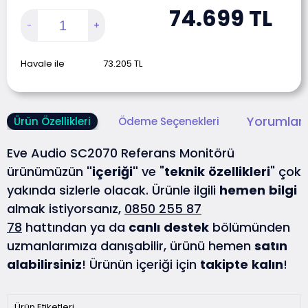
74.699
TL
Havale ile
73.205
TL
Yorumlar 
Ürün Özellikleri
Ödeme Seçenekleri
Eve Audio SC2070 Referans Monitörü
ürünümüzün
"içeriği"
ve "
teknik
özellikleri
" çok
yakında sizlerle olacak. Ürünle ilgili
hemen
bilgi
almak istiyorsanız,
0850 255 87
78
hattından ya da
canlı
destek
bölümünden
uzmanlarımıza danışabilir, ürünü hemen
satın
alabilirsiniz
! Ürünün içeriği için
takipte
kalın
!
Ürün Etiketleri