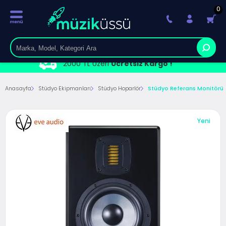
0
2000 TL Üzeri
Ücretsiz Kargo !
Anasayfa
Stüdyo Ekipmanları
Stüdyo Hoparlör
Stüdyo Referans Monitörü
Yeni