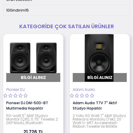
100indirim15
KATEGORIDE ÇOK SATILAN ÜRÜNLER
BILGI ALINIZ
BILGI ALINIZ
Pioneer DJ
Adam Audio
Pioneer DJ DM-50D-BT
Adam Audio T7V 7" Aktif
Multimedia Hoparlör
Stüdyo Hoparlör
50-watt 5" Aktif Stüdyo
2 Yollu 50 Watt 7" Aktif Stüdyo
Monitör (Çift), 0.75" Tweeter, 2
Referans Monitörü (Tek), 20
DSP Modu, Bluetooth
Watt U-ART Accelerated-
Ribbon Tweeter ile Birlikte
21.726 TL