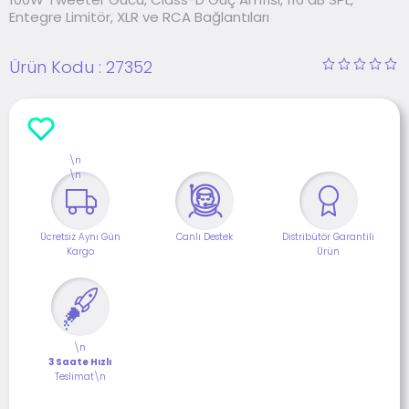
Entegre Limitör, XLR ve RCA Bağlantıları
Ürün Kodu :
27352
\n
\n
Ücretsiz Aynı Gün
Canlı Destek
Distribütör Garantili
Kargo
Ürün
\n
3 Saate Hızlı
Teslimat\n