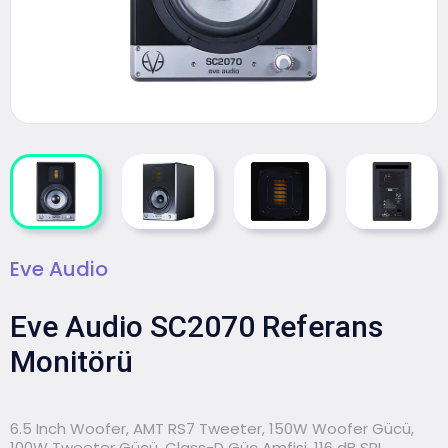
Eve Audio
Eve Audio SC2070 Referans
Monitörü
6.5 Inch Woofer, AMT RS7 Tweeter, 150W Woofer Gücü,
100W Tweeter Gücü, Class-D Güç Amfisi, 116 dB SPL,