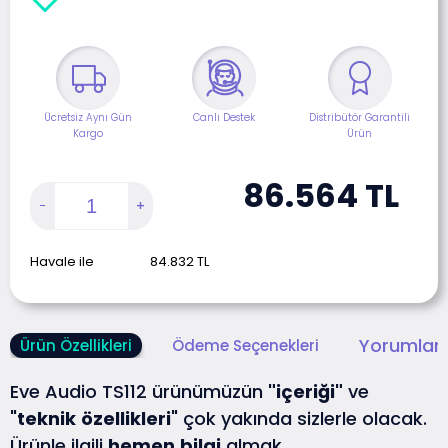
Ücretsiz Aynı Gün
Canlı Destek
Distribütör Garantili
Kargo
Ürün
86.564
TL
Havale ile
84.832
TL
Yorumlar 
Ürün Özellikleri
Ödeme Seçenekleri
Eve Audio TS112 ürünümüzün
"içeriği"
ve
"
teknik
özellikleri
" çok yakında sizlerle olacak.
Ürünle ilgili
hemen
bilgi
almak