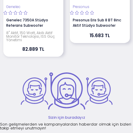
Genelec
Presonus
Genelec 7350A Stüdyo
Presonus Eris Sub 8 BT 8inc
Referans Subwoofer
Aktif Stüdyo Subwoofer
8" Aktif, 150 Watt, Akıllı Aktif
15.683 TL
Monitör Teknolojisi, ISS Güç
Yönetimi
82.889 TL
Sizin için buradayız
Son gelişmelerden ve kampanyalardan haberdar olmak için bizleri
takip etmeyi unutmayın!