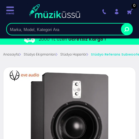
0
2000 TL Üzeri
Ücretsiz Kargo !
Anasayfa
Stüdyo Ekipmanları
Stüdyo Hoparlör
Stüdyo Referans Subwoofe