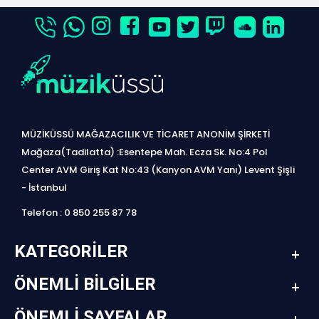
MÜZİKÜSSÜ MAĞAZACILIK VE TİCARET ANONİM ŞİRKETİ
Mağaza(Tadilatta) :Esentepe Mah. Ecza Sk. No:4 Pol
Center AVM Giriş Kat No:43 (Kanyon AVM Yanı) Levent Şişli
- İstanbul
Telefon : 0 850 255 87 78
KATEGORILER
ÖNEMLI BILGILER
ÖNEMLI SAYFALAR