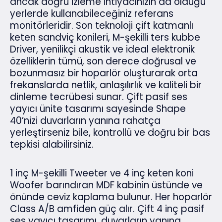
ancak doğru izleme ihtiyacınızın da olduğu
yerlerde kullanabileceğiniz referans
monitörleridir. Son teknoloji çift katmanlı
keten sandviç konileri, M-şekilli ters kubbe
Driver, yenilikçi akustik ve ideal elektronik
özelliklerin tümü, son derece doğrusal ve
bozunmasız bir hoparlör oluşturarak orta
frekanslarda netlik, anlaşılırlık ve kaliteli bir
dinleme tecrübesi sunar. Çift pasif ses
yayıcı ünite tasarımı sayesinde Shape
40’nizi duvarların yanına rahatça
yerleştirseniz bile, kontrollü ve doğru bir bas
tepkisi alabilirsiniz.
1 inç M-şekilli Tweeter ve 4 inç keten koni
Woofer barındıran MDF kabinin üstünde ve
önünde ceviz kaplama bulunur. Her hoparlör
Class A/B amfiden güç alır. Çift 4 inç pasif
ses yayıcı tasarımı, duvarların yanına