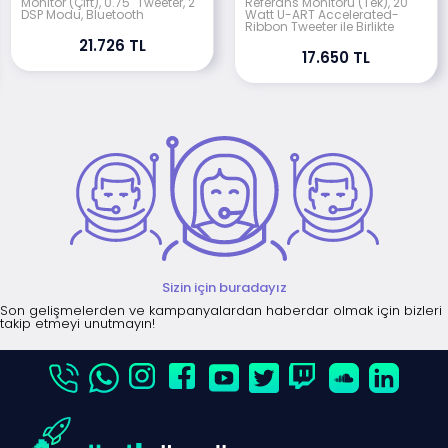
Monitör (Çift), 0.75" Tweeter, 2
Referans Monitörü (Tek), 20
DSP Modu, Bluetooth
Watt U-ART Accelerated-
Ribbon Tweeter ile Birlikte
21.726 TL
17.650 TL
Sizin için buradayız
Son gelişmelerden ve kampanyalardan haberdar olmak için bizleri
takip etmeyi unutmayın!