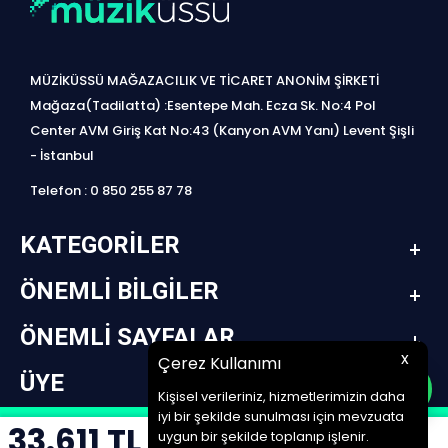
MÜZİKÜSSÜ MAĞAZACILIK VE TİCARET ANONİM ŞİRKETİ
Mağaza(Tadilatta) :Esentepe Mah. Ecza Sk. No:4 Pol
Center AVM Giriş Kat No:43 (Kanyon AVM Yanı) Levent Şişli
- İstanbul
Telefon : 0 850 255 87 78
KATEGORILER
ÖNEMLI BILGILER
ÖNEMLI SAYFALAR
x
Çerez Kullanımı
ÜYE
Kişisel verileriniz, hizmetlerimizin daha
iyi bir şekilde sunulması için mevzuata
33.611
TL
design by jetpack | www.müziküssü.com | copyright ©2022 Tüm hakları saklıdır.
uygun bir şekilde toplanıp işlenir.