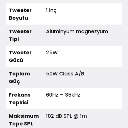
Tweeter
1 inç
Boyutu
Tweeter
Alüminyum magnezyum
Tipi
Tweeter
25W
Gücü
Toplam
50W Class A/B
Güç
Frekans
60Hz – 35kHz
Tepkisi
Maksimum
102 dB SPL @ 1m
Tepe SPL