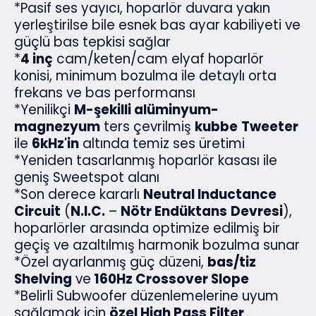
*Pasif ses yayıcı, hoparlör duvara yakın
yerleştirilse bile esnek bas ayar kabiliyeti ve
güçlü bas tepkisi sağlar
*
4 inç
cam/keten/cam elyaf hoparlör
konisi, minimum bozulma ile detaylı orta
frekans ve bas performansı
*Yenilikçi
M-şekilli alüminyum-
magnezyum
ters çevrilmiş
kubbe
Tweeter
ile
6kHz'in
altında temiz ses üretimi
*Yeniden tasarlanmış hoparlör kasası ile
geniş Sweetspot alanı
*Son derece kararlı
Neutral Inductance
Circuit
(
N.I.C.
–
Nötr Endüktans
Devresi
),
hoparlörler arasında optimize edilmiş bir
geçiş ve azaltılmış harmonik bozulma sunar
*Özel ayarlanmış güç düzeni,
bas/tiz
Shelving
ve
160Hz Crossover Slope
*Belirli Subwoofer düzenlemelerine uyum
sağlamak için
özel High Pass Filter