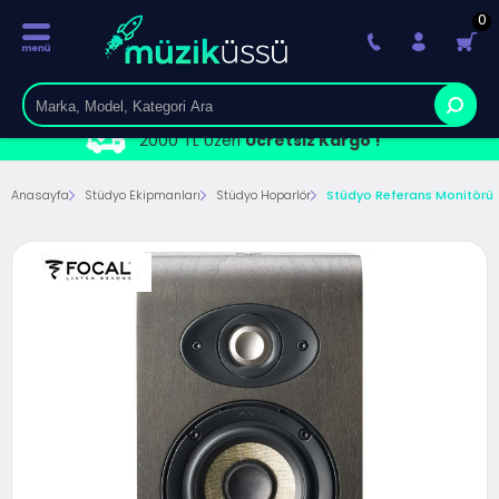
0
2000 TL Üzeri
Ücretsiz Kargo !
Anasayfa
Stüdyo Ekipmanları
Stüdyo Hoparlör
Stüdyo Referans Monitörü