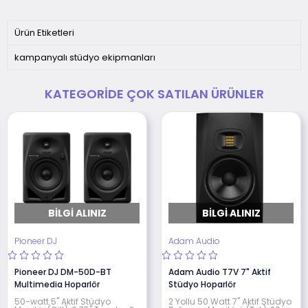
Ürün Etiketleri
kampanyalı stüdyo ekipmanları
KATEGORIDE ÇOK SATILAN ÜRÜNLER
BILGI ALINIZ
BILGI ALINIZ
Pioneer DJ
Adam Audio
Pioneer DJ DM-50D-BT
Adam Audio T7V 7" Aktif
Multimedia Hoparlör
Stüdyo Hoparlör
50-watt 5" Aktif Stüdyo
2 Yollu 50 Watt 7" Aktif Stüdyo