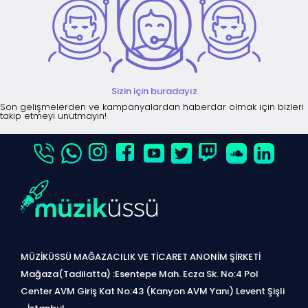
Sizin için buradayız
Son gelişmelerden ve kampanyalardan haberdar olmak için bizleri
takip etmeyi unutmayın!
MÜZİKÜSSÜ MAĞAZACILIK VE TİCARET ANONİM ŞİRKETİ
Mağaza(Tadilatta) :Esentepe Mah. Ecza Sk. No:4 Pol
Center AVM Giriş Kat No:43 (Kanyon AVM Yanı) Levent Şişli