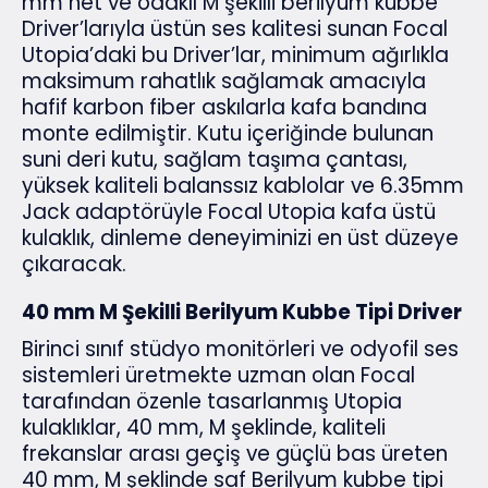
mm net ve odaklı M şekilli berilyum kubbe
Driver’larıyla üstün ses kalitesi sunan Focal
Utopia’daki bu Driver’lar, minimum ağırlıkla
maksimum rahatlık sağlamak amacıyla
hafif karbon fiber askılarla kafa bandına
monte edilmiştir. Kutu içeriğinde bulunan
suni deri kutu, sağlam taşıma çantası,
yüksek kaliteli balanssız kablolar ve 6.35mm
Jack adaptörüyle Focal Utopia kafa üstü
kulaklık, dinleme deneyiminizi en üst düzeye
çıkaracak.
40 mm M Şekilli Berilyum Kubbe Tipi Driver
Birinci sınıf stüdyo monitörleri ve odyofil ses
sistemleri üretmekte uzman olan Focal
tarafından özenle tasarlanmış Utopia
kulaklıklar, 40 mm, M şeklinde, kaliteli
frekanslar arası geçiş ve güçlü bas üreten
40 mm, M şeklinde saf Berilyum kubbe tipi