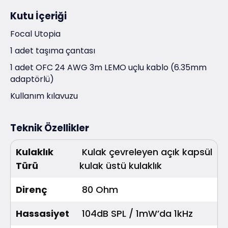
Kutu İçeriği
Focal Utopia
1 adet taşıma çantası
1 adet OFC 24 AWG 3m LEMO uçlu kablo (6.35mm
adaptörlü)
Kullanım kılavuzu
Teknik Özellikler
Kulaklık
Kulak çevreleyen açık kapsül
Türü
kulak üstü kulaklık
Direnç
80 Ohm
Hassasiyet
104dB SPL / 1mW’da 1kHz