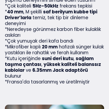
yapma deneyimini simüle eden tasarım
*Çok kaliteli
5Hz–50kHz
frekans tepkisi
*
40 mm
, M şekilli
saf berilyum kubbe tipi
Driver’larla
temiz, tek tip bir dinleme
deneyimi
*Neredeyse görünmez karbon fiber kulaklık
askıları
*Çok yumuşak deri kafa bandı
*Mikrofiber kaplı
20 mm
hafızalı sünger kulak
yastıkları ile rahatlık ve ferah kullanım
*Kutu içeriğinde
suni deri kutu
,
sağlam
taşıma çantası
,
yüksek kaliteli balanssız
kablolar
ve
6.35mm Jack adaptörü
bulunur
*Fransa'da tasarlanmış ve üretilmiştir