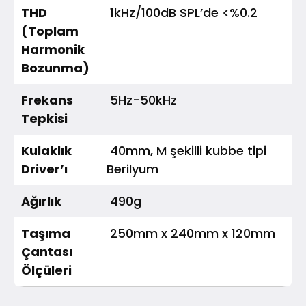
THD
1kHz/100dB SPL’de <%0.2
(Toplam
Harmonik
Bozunma)
Frekans
5Hz-50kHz
Tepkisi
Kulaklık
40mm, M şekilli kubbe tipi
Driver’ı
Berilyum
Ağırlık
490g
Taşıma
250mm x 240mm x 120mm
Çantası
Ölçüleri