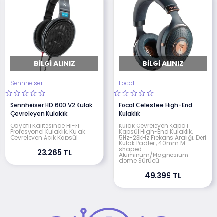
BILGI ALINIZ
BILGI ALINIZ
Sennheiser
Focal
Sennheiser HD 600 V2 Kulak
Focal Celestee High-End
Çevreleyen Kulaklık
Kulaklık
Odyofil Kalitesinde Hi-Fi
Kulak Çevreleyen Kapalı
Profesyonel Kulaklık, Kulak
Kapsül High-End Kulaklık,
Çevreleyen Açık Kapsül
5Hz-23kHz Frekans Aralığı, Deri
Kulak Padleri, 40mm M-
shaped
23.265 TL
Aluminum/Magnesium-
dome Sürücü
49.399 TL