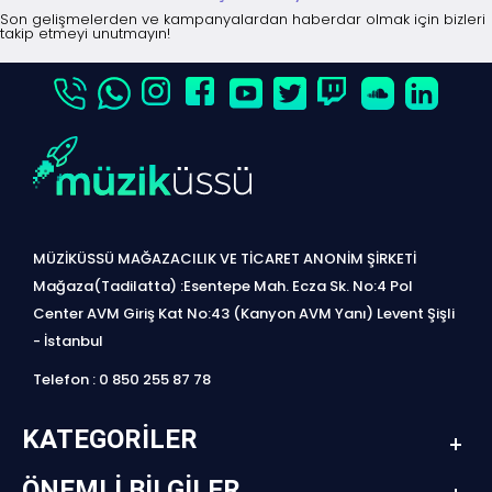
Son gelişmelerden ve kampanyalardan haberdar olmak için bizleri
takip etmeyi unutmayın!
MÜZİKÜSSÜ MAĞAZACILIK VE TİCARET ANONİM ŞİRKETİ
Mağaza(Tadilatta) :Esentepe Mah. Ecza Sk. No:4 Pol
Center AVM Giriş Kat No:43 (Kanyon AVM Yanı) Levent Şişli
- İstanbul
Telefon : 0 850 255 87 78
KATEGORILER
ÖNEMLI BILGILER