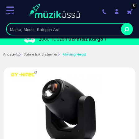
0
2000 TL Üzeri
Ücretsiz Kargo !
Anasayfa
Sahne Işık Sistemleri
Moving Head