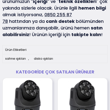
ürünümüzün
"içeriği"
ve "
teknik
özellikleri
" çok
yakında sizlerle olacak. Ürünle ilgili
hemen
bilgi
almak istiyorsanız,
0850 255 87
78
hattından ya da
canlı
destek
bölümünden
uzmanlarımıza danışabilir, ürünü hemen
satın
alabilirsiniz
! Ürünün içeriği için
takipte
kalın
!
Ürün Etiketleri
sahne ışıkları
,
disko ışıkları
KATEGORIDE ÇOK SATILAN ÜRÜNLER