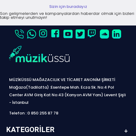
Sizin için buradayız
Son gelişmelerden ve kampanyalardan haberdar olmak için bizleri
takip etmeyi unutmayın!
MÜZİKÜSSÜ MAĞAZACILIK VE TİCARET ANONİM ŞİRKETİ
Mağaza(Tadilatta) :Esentepe Mah. Ecza Sk. No:4 Pol
Center AVM Giriş Kat No:43 (Kanyon AVM Yanı) Levent Şişli
- İstanbul
Telefon : 0 850 255 87 78
KATEGORILER