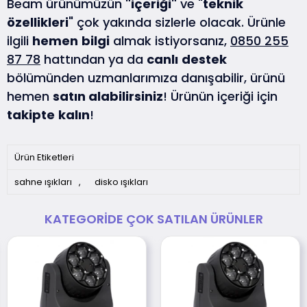
Beam ürünümüzün
"içeriği"
ve "
teknik
özellikleri
" çok yakında sizlerle olacak. Ürünle
ilgili
hemen
bilgi
almak istiyorsanız,
0850 255
87 78
hattından ya da
canlı
destek
bölümünden uzmanlarımıza danışabilir, ürünü
hemen
satın alabilirsiniz
! Ürünün içeriği için
takipte
kalın
!
Ürün Etiketleri
sahne ışıkları
,
disko ışıkları
KATEGORIDE ÇOK SATILAN ÜRÜNLER