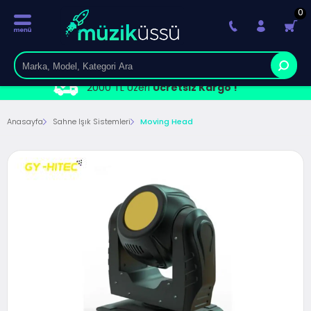
0
2000 TL Üzeri
Ücretsiz Kargo !
Anasayfa
Sahne Işık Sistemleri
Moving Head