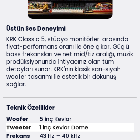
Üstün Ses Deneyimi
KRK Classic 5, stüdyo monitörleri arasında
fiyat-performans oranı ile öne çıkar. Güçlü
bass frekansları ve net mid/tiz aralığı, müzik
prodüksiyonunda ihtiyacınız olan tüm
detayları sunar. KRK'nin klasik sarı-siyah
woofer tasarımı ile estetik bir dokunuş
sağlar.
Teknik Özellikler
Woofer
5 inç Kevlar
Tweeter
1 inç Kevlar Dome
Frekans
43 Hz – 40 kHz