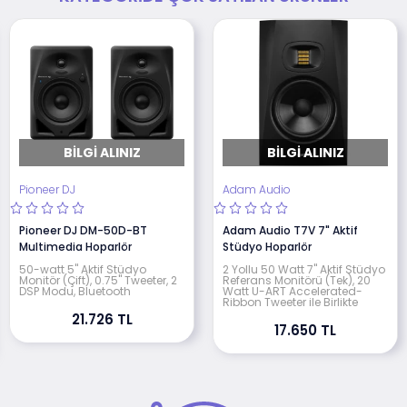
BILGI ALINIZ
BILGI ALINIZ
Pioneer DJ
Adam Audio
Pioneer DJ DM-50D-BT
Adam Audio T7V 7" Aktif
Multimedia Hoparlör
Stüdyo Hoparlör
50-watt 5" Aktif Stüdyo
2 Yollu 50 Watt 7" Aktif Stüdyo
Monitör (Çift), 0.75" Tweeter, 2
Referans Monitörü (Tek), 20
DSP Modu, Bluetooth
Watt U-ART Accelerated-
Ribbon Tweeter ile Birlikte
21.726 TL
17.650 TL