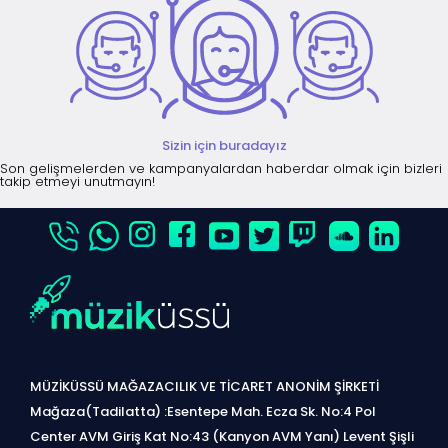
Sizin için buradayız
Son gelişmelerden ve kampanyalardan haberdar olmak için bizleri
takip etmeyi unutmayın!
MÜZİKÜSSÜ MAĞAZACILIK VE TİCARET ANONİM ŞİRKETİ
Mağaza(Tadilatta) :Esentepe Mah. Ecza Sk. No:4 Pol
Center AVM Giriş Kat No:43 (Kanyon AVM Yanı) Levent Şişli