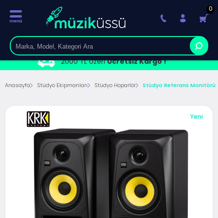
0
2000 TL Üzeri
Ücretsiz Kargo !
Anasayfa
Stüdyo Ekipmanları
Stüdyo Hoparlör
Stüdyo Referans Monitörü
Yeni