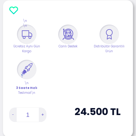
\n
\n
Ücretsiz Aynı Gün
Canlı Destek
Distribütör Garantili
Kargo
Ürün
\n
3 Saate Hızlı
Teslimat\n
24.500
TL