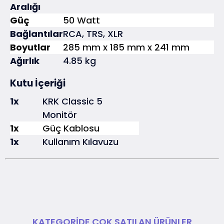
Aralığı
Güç
50 Watt
Bağlantılar
RCA, TRS, XLR
Boyutlar
285 mm x 185 mm x 241 mm
Ağırlık
4.85 kg
Kutu İçeriği
1x
KRK Classic 5
Monitör
1x
Güç Kablosu
1x
Kullanım Kılavuzu
KATEGORIDE ÇOK SATILAN ÜRÜNLER