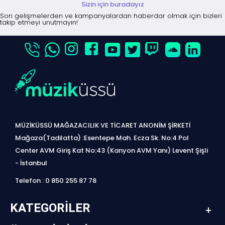
Sizin için buradayız
Son gelişmelerden ve kampanyalardan haberdar olmak için bizleri
takip etmeyi unutmayın!
MÜZİKÜSSÜ MAĞAZACILIK VE TİCARET ANONİM ŞİRKETİ
Mağaza(Tadilatta) :Esentepe Mah. Ecza Sk. No:4 Pol
Center AVM Giriş Kat No:43 (Kanyon AVM Yanı) Levent Şişli
- İstanbul
Telefon : 0 850 255 87 78
KATEGORILER