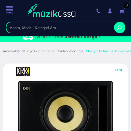
0
2000 TL Üzeri
Ücretsiz Kargo !
Anasayfa
Stüdyo Ekipmanları
Stüdyo Hoparlör
Stüdyo Referans Subwoofe
Yeni