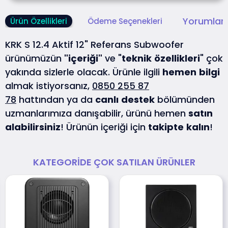
Yorumlar 
Ürün Özellikleri
Ödeme Seçenekleri
KRK S 12.4 Aktif 12" Referans Subwoofer
ürünümüzün
"içeriği"
ve "
teknik
özellikleri
" çok
yakında sizlerle olacak. Ürünle ilgili
hemen
bilgi
almak istiyorsanız,
0850 255 87
78
hattından ya da
canlı
destek
bölümünden
uzmanlarımıza danışabilir, ürünü hemen
satın
alabilirsiniz
! Ürünün içeriği için
takipte
kalın
!
KATEGORIDE ÇOK SATILAN ÜRÜNLER