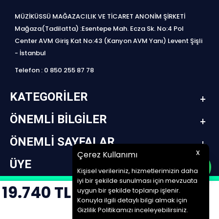
MÜZİKÜSSÜ MAĞAZACILIK VE TİCARET ANONİM ŞİRKETİ
Mağaza(Tadilatta) :Esentepe Mah. Ecza Sk. No:4 Pol
Center AVM Giriş Kat No:43 (Kanyon AVM Yanı) Levent Şişli
- İstanbul
Telefon : 0 850 255 87 78
KATEGORILER
ÖNEMLI BILGILER
ÖNEMLI SAYFALAR
x
Çerez Kullanımı
ÜYE
Kişisel verileriniz, hizmetlerimizin daha
iyi bir şekilde sunulması için mevzuata
19.740
TL
design by jetpack | www.müziküssü.com | copyright ©2022 Tüm hakları saklıdır.
uygun bir şekilde toplanıp işlenir.
Konuyla ilgili detaylı bilgi almak için
SEPETE EKLE
T
-Soft
E-Ticaret
Sistemleriyle Hazırlanmıştır.
Gizlilik Politikamızı inceleyebilirsiniz.