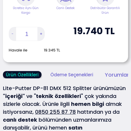
Ücretsiz Aynı Gün
Canlı Destek
Distribütör Garantili
Kargo
Ürün
19.740
TL
Havale ile
19.345
TL
Yorumlar 
Ürün Özellikleri
Ödeme Seçenekleri
Lite-Putter DP-81 DMX 512 Splitter ürünümüzün
"içeriği"
ve "
teknik
özellikleri
" çok yakında
sizlerle olacak. Ürünle ilgili
hemen
bilgi
almak
istiyorsanız,
0850 255 87 78
hattından ya da
canlı
destek
bölümünden uzmanlarımıza
danışabilir, ürünü hemen
satın