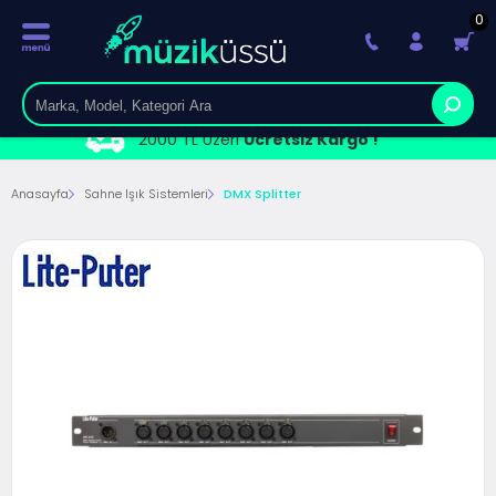
0
2000 TL Üzeri
Ücretsiz Kargo !
Anasayfa
Sahne Işık Sistemleri
DMX Splitter