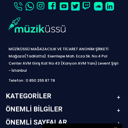
MÜZİKÜSSÜ MAĞAZACILIK VE TİCARET ANONİM ŞİRKETİ
Mağaza(Tadilatta) :Esentepe Mah. Ecza Sk. No:4 Pol
Center AVM Giriş Kat No:43 (Kanyon AVM Yanı) Levent Şişli
- İstanbul
Telefon : 0 850 255 87 78
KATEGORILER
ÖNEMLI BILGILER
ÖNEMLI SAYFALAR