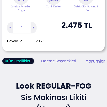
Ücretsiz Aynı Gün
Canlı Destek
Distribütör Garantili
Kargo
Ürün
2.475
TL
Havale ile
2.426
TL
Yorumlar 
Ürün Özellikleri
Ödeme Seçenekleri
Look REGULAR-FOG
Sis Makinası Likiti