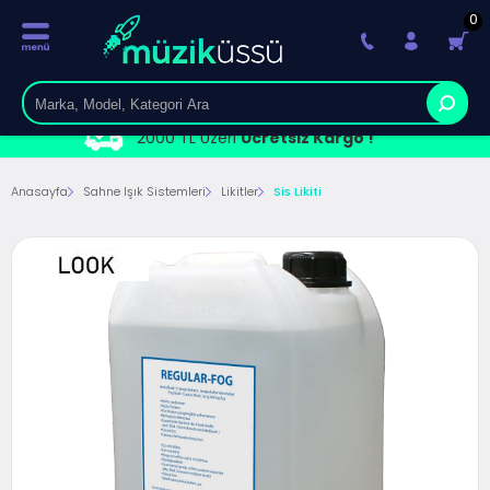
0
2000 TL Üzeri
Ücretsiz Kargo !
Anasayfa
Sahne Işık Sistemleri
Likitler
Sis Likiti