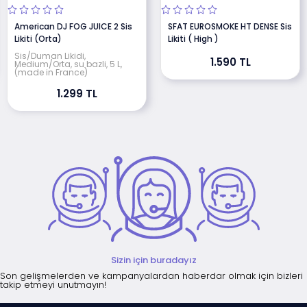
American DJ FOG JUICE 2 Sis
SFAT EUROSMOKE HT DENSE Sis
Likiti (Orta)
Likiti ( High )
Sis/Duman Likidi,
1.590 TL
Medium/Orta, su bazli, 5 L,
(made in France)
1.299 TL
Sizin için buradayız
Son gelişmelerden ve kampanyalardan haberdar olmak için bizleri
takip etmeyi unutmayın!