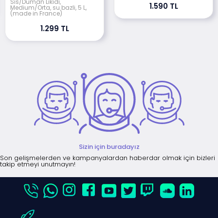
Sis/Duman Likidi,
1.590 TL
Medium/Orta, su bazli, 5 L,
(made in France)
1.299 TL
Sizin için buradayız
Son gelişmelerden ve kampanyalardan haberdar olmak için bizleri
takip etmeyi unutmayın!