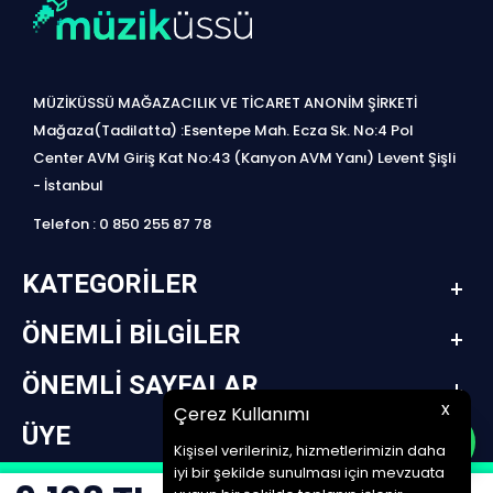
MÜZİKÜSSÜ MAĞAZACILIK VE TİCARET ANONİM ŞİRKETİ
Mağaza(Tadilatta) :Esentepe Mah. Ecza Sk. No:4 Pol
Center AVM Giriş Kat No:43 (Kanyon AVM Yanı) Levent Şişli
- İstanbul
Telefon : 0 850 255 87 78
KATEGORILER
ÖNEMLI BILGILER
ÖNEMLI SAYFALAR
x
Çerez Kullanımı
ÜYE
Kişisel verileriniz, hizmetlerimizin daha
iyi bir şekilde sunulması için mevzuata
design by jetpack | www.müziküssü.com | copyright ©2022 Tüm hakları saklıdır.