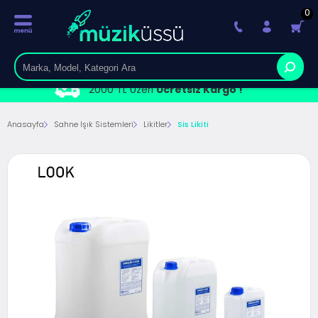
0
2000 TL Üzeri
Ücretsiz Kargo !
Anasayfa
Sahne Işık Sistemleri
Likitler
Sis Likiti