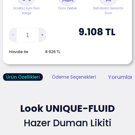
Ücretsiz Aynı Gün
Canlı Destek
Distribütör Garantili
Kargo
Ürün
9.108
TL
Havale ile
8.926
TL
Yorumlar 
Ürün Özellikleri
Ödeme Seçenekleri
Look UNIQUE-FLUID
Hazer Duman Likiti