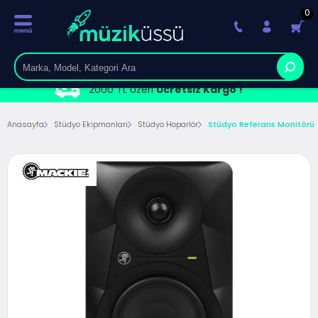
0
2000 TL Üzeri
Ücretsiz Kargo !
Anasayfa
Stüdyo Ekipmanları
Stüdyo Hoparlör
Stüdyo Referans Monitörü