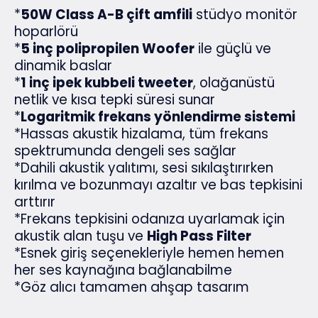
*
50W Class A-B çift amfili
stüdyo monitör
hoparlörü
*
5 inç polipropilen Woofer
ile güçlü ve
dinamik baslar
*
1 inç ipek kubbeli tweeter
, olağanüstü
netlik ve kısa tepki süresi sunar
*
Logaritmik frekans yönlendirme sistemi
*Hassas akustik hizalama, tüm frekans
spektrumunda dengeli ses sağlar
*Dahili akustik yalıtımı, sesi sıkılaştırırken
kırılma ve bozunmayı azaltır ve bas tepkisini
arttırır
*Frekans tepkisini odanıza uyarlamak için
akustik alan tuşu ve
High Pass Filter
*Esnek giriş seçenekleriyle hemen hemen
her ses kaynağına bağlanabilme
*Göz alıcı tamamen ahşap tasarım