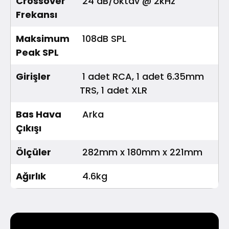
Crossover
24 dB/oktav @ 2kHz
Frekansı
Maksimum
108dB SPL
Peak SPL
Girişler
1 adet RCA, 1 adet 6.35mm
TRS, 1 adet XLR
Bas Hava
Arka
Çıkışı
Ölçüler
282mm x 180mm x 221mm
Ağırlık
4.6kg