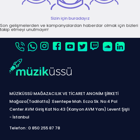
Sizin için buradayız
Son gelişmelerden ve kampanyalardan haberdar olmak için bizleri
takip etmeyi unutmayın!
MÜZİKÜSSÜ MAĞAZACILIK VE TİCARET ANONİM ŞİRKETİ
Mağaza(Tadilatta) :Esentepe Mah. Ecza Sk. No:4 Pol
Center AVM Giriş Kat No:43 (Kanyon AVM Yanı) Levent Şişli
- İstanbul
Telefon : 0 850 255 87 78