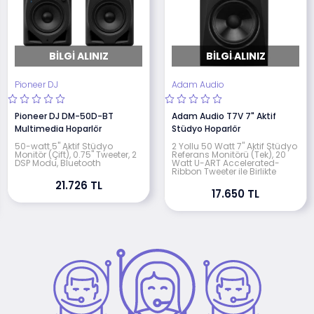
BILGI ALINIZ
BILGI ALINIZ
Pioneer DJ
Adam Audio
Pioneer DJ DM-50D-BT
Adam Audio T7V 7" Aktif
Multimedia Hoparlör
Stüdyo Hoparlör
50-watt 5" Aktif Stüdyo
2 Yollu 50 Watt 7" Aktif Stüdyo
Monitör (Çift), 0.75" Tweeter, 2
Referans Monitörü (Tek), 20
DSP Modu, Bluetooth
Watt U-ART Accelerated-
Ribbon Tweeter ile Birlikte
21.726 TL
17.650 TL