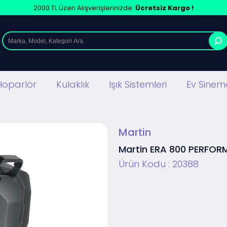
2000 TL Üzeri Alışverişlerinizde
Ücretsiz Kargo !
Hoparlör
Kulaklık
Işık Sistemleri
Ev Sinema
Martin
Martin ERA 800 PERFO
Ürün Kodu :
20388