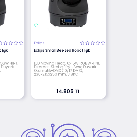
Eclips
 Işık
Eclips Small Bee Led Robot Işık
GBW 4IN1,
LED Moving Head, 6x15W RGBW 4IN1,
 Duyarlı-
Dimmer-Strobe Efekt, Sese Duyarlı-
,
Otomatik-DMX (10/17 DMX),
230x215x250 mm, 3.8KG
14.805 TL