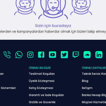
Sizin için buradayız
lerden ve kampanyalardan haberdar olmak için bizleri takip etmey
ÖNEMLI BILGILER
ÖNEMLI SAYFALAR
arı
Teslimat Koşulları
Teknik Servis Hiz
Üyelik Sözleşmesi
Blog
 Sistemleri
Satış Sözleşmesi
İletişim
Garanti ve İade Koşulları
Banka Hesap Bilg
Gizlilik ve Güvenlik
Müşteri Hizmetle