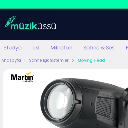
Stüdyo
DJ
Mikrofon
Sahne & Ses
Anasayfa
Sahne Işık Sistemleri
Moving Head