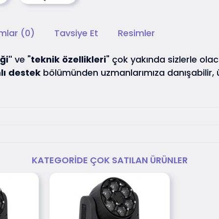
mlar (0)
Tavsiye Et
Resimler
ği"
ve "
teknik
özellikleri
" çok yakında sizlerle olaca
lı
destek
bölümünden uzmanlarımıza danışabilir,
KATEGORIDE ÇOK SATILAN ÜRÜNLER