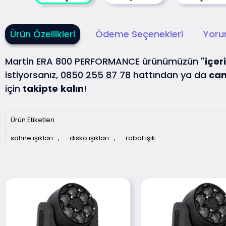
Ürün Özellikleri
Ödeme Seçenekleri
Yoru
Martin ERA 800 PERFORMANCE ürünümüzün
"içeri
istiyorsanız,
0850 255 87 78
hattından ya da
can
için
takipte
kalın
!
Ürün Etiketleri
sahne ışıkları
,
disko ışıkları
,
robot ışık