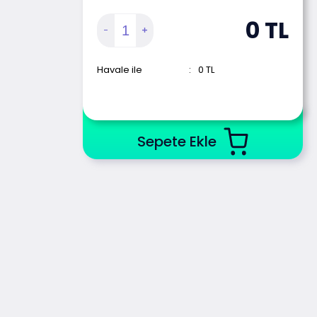
0
TL
Havale ile
:
0
TL
Sepete Ekle