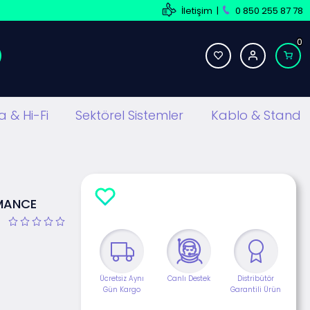
İletişim
|
0 850 255 87 78
0
 & Hi-Fi
Sektörel Sistemler
Kablo & Stand
RMANCE
Ücretsiz Aynı
Canlı Destek
Distribütör
Gün Kargo
Garantili Ürün