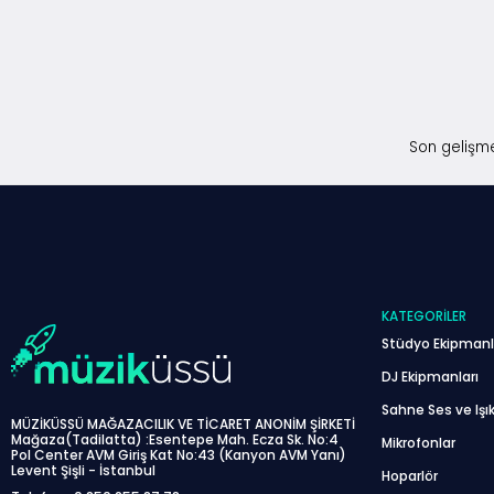
Son gelişme
KATEGORILER
Stüdyo Ekipmanl
DJ Ekipmanları
Sahne Ses ve Işık
MÜZİKÜSSÜ MAĞAZACILIK VE TİCARET ANONİM ŞİRKETİ
Mağaza(Tadilatta) :Esentepe Mah. Ecza Sk. No:4
Mikrofonlar
Pol Center AVM Giriş Kat No:43 (Kanyon AVM Yanı)
Levent Şişli - İstanbul
Hoparlör