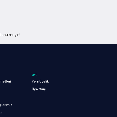
i unutmayın!
ÜYE
metleri
Yeni Üyelik
Üye Girişi
ilerimiz
ri