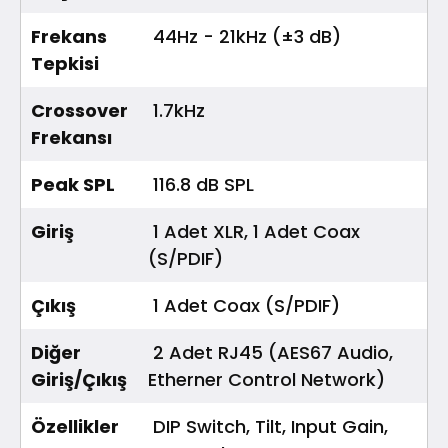
Frekans
44Hz - 21kHz (±3 dB)
Tepkisi
Crossover
1.7kHz
Frekansı
Peak SPL
116.8 dB SPL
Giriş
1 Adet XLR, 1 Adet Coax
(S/PDIF)
Çıkış
1 Adet Coax (S/PDIF)
Diğer
2 Adet RJ45 (AES67 Audio,
Giriş/Çıkış
Etherner Control Network)
Özellikler
DIP Switch, Tilt, Input Gain,