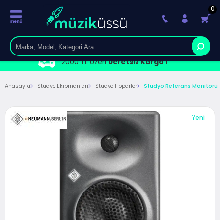
0
2000 TL Üzeri
Ücretsiz Kargo !
Anasayfa
Stüdyo Ekipmanları
Stüdyo Hoparlör
Stüdyo Referans Monitörü
Yeni