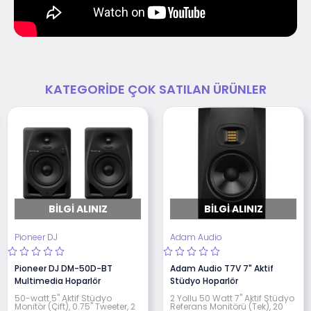
KATEGORIDE ÇOK SATILAN ÜRÜNLER
BILGI ALINIZ
BILGI ALINIZ
Pioneer DJ
Adam Audio
Pioneer DJ DM-50D-BT
Adam Audio T7V 7" Aktif
Multimedia Hoparlör
Stüdyo Hoparlör
50-watt 5" Aktif Stüdyo
2 Yollu 50 Watt 7" Aktif Stüdyo
Monitör (Çift), 0.75" Tweeter, 2
Referans Monitörü (Tek), 20