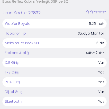
Bass Reflex Kabini, Yerleşik DSP ve EQ
Ürün Kodu :
27832
Woofer Boyutu
5.25 inch
Hoparlör Tipi
Stüdyo Monitör
Maksimum Peak SPL
116 dB
Frekans Aralığı
44Hz-21kHz
XLR Giriş
Var
TRS Girişi
Yok
RCA Giriş
Yok
Dijital Giriş
Var
Bluetooth
Yok