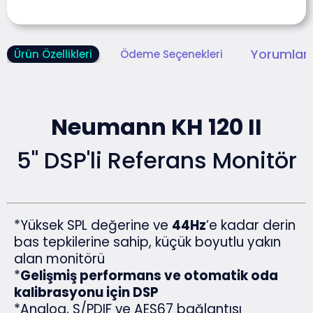
Yorumlar 
Ürün Özellikleri
Ödeme Seçenekleri
Neumann KH 120 II
5" DSP'li Referans Monitör
*Yüksek SPL değerine ve
44Hz
’e kadar derin
bas tepkilerine sahip, küçük boyutlu yakın
alan monitörü
*
Gelişmiş performans ve otomatik oda
kalibrasyonu için DSP
*Analog, S/PDIF ve AES67 bağlantısı