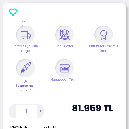
\n
\n
Ücretsiz Aynı Gün
Canlı Destek
Distribütör Garantili
Kargo
Ürün
Mağazadan Teslim
\n
3 Saate Hızlı
Teslimat\n
81.959
TL
Havale ile
77.861
TL