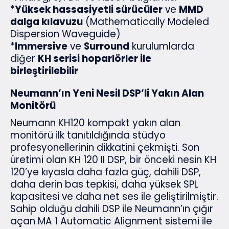
*
Yüksek hassasiyetli sürücüler
ve
MMD
dalga kılavuzu
(Mathematically Modeled
Dispersion Waveguide)
*
Immersive
ve
Surround
kurulumlarda
diğer
KH serisi hoparlörler ile
birleştirilebilir
Neumann’ın Yeni Nesil DSP’li Yakın Alan
Monitörü
Neumann KH120 kompakt yakın alan
monitörü ilk tanıtıldığında stüdyo
profesyonellerinin dikkatini çekmişti. Son
üretimi olan KH 120 II DSP, bir önceki nesin KH
120’ye kıyasla daha fazla güç, dahili DSP,
daha derin bas tepkisi, daha yüksek SPL
kapasitesi ve daha net ses ile geliştirilmiştir.
Sahip olduğu dahili DSP ile Neumann’ın çığır
açan MA 1 Automatic Alignment sistemi ile