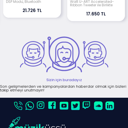
DSP Modu, Bluetooth
Watt U-ART Accelerated-
Ribbon Tweeter ile Birlikte
21.726 TL
17.650 TL
Sizin için buradayız
Son gelişmelerden ve kampanyalardan haberdar olmak için bizleri
takip etmeyi unutmayın!