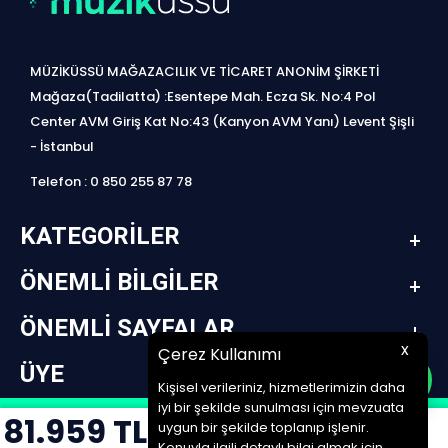
MÜZİKÜSSÜ MAĞAZACILIK VE TİCARET ANONİM ŞİRKETİ
Mağaza(Tadilatta) :Esentepe Mah. Ecza Sk. No:4 Pol
Center AVM Giriş Kat No:43 (Kanyon AVM Yanı) Levent Şişli
- İstanbul
Telefon : 0 850 255 87 78
KATEGORILER
ÖNEMLI BILGILER
ÖNEMLI SAYFALAR
x
Çerez Kullanımı
ÜYE
Kişisel verileriniz, hizmetlerimizin daha
iyi bir şekilde sunulması için mevzuata
81.959
TL
design by jetpack | www.müziküssü.com | copyright ©2022 Tüm hakları saklıdır.
uygun bir şekilde toplanıp işlenir.
Konuyla ilgili detaylı bilgi almak için