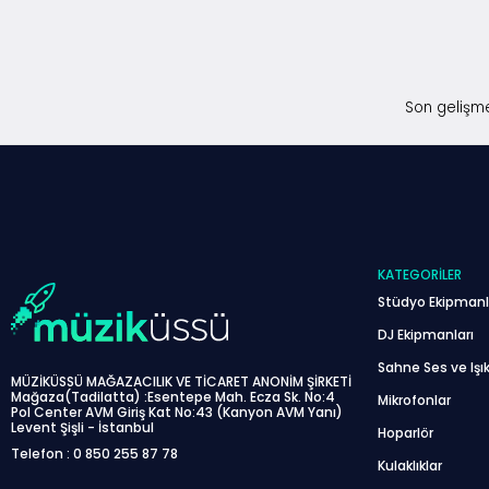
Son gelişme
KATEGORILER
Stüdyo Ekipmanl
DJ Ekipmanları
Sahne Ses ve Işık
MÜZİKÜSSÜ MAĞAZACILIK VE TİCARET ANONİM ŞİRKETİ
Mağaza(Tadilatta) :Esentepe Mah. Ecza Sk. No:4
Mikrofonlar
Pol Center AVM Giriş Kat No:43 (Kanyon AVM Yanı)
Levent Şişli - İstanbul
Hoparlör
Telefon : 0 850 255 87 78
Kulaklıklar