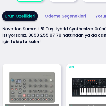
Ürün Özellikleri
Ödeme Seçenekleri
Yoru
Novation Summit 61 Tuş Hybrid Synthesizer ürü
istiyorsanız,
0850 255 87 78
hattından ya da
can
için
takipte
kalın
!
Yeni