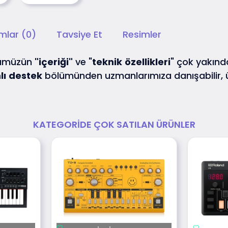
mlar (0)
Tavsiye Et
Resimler
nümüzün
"içeriği"
ve "
teknik
özellikleri
" çok yakında
lı
destek
bölümünden uzmanlarımıza danışabilir,
KATEGORIDE ÇOK SATILAN ÜRÜNLER