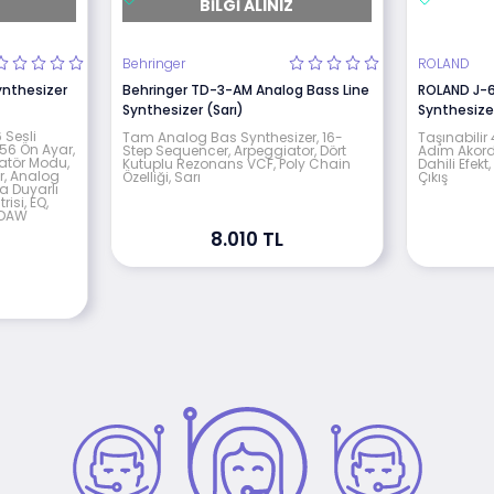
BILGI ALINIZ
Behringer
ROLAND
ynthesizer
Behringer TD-3-AM Analog Bass Line
ROLAND J-6
Synthesizer (Sarı)
Synthesize
 Sesli
Tam Analog Bas Synthesizer, 16-
Taşınabilir
256 Ön Ayar,
Step Sequencer, Arpeggiator, Dört
Adım Akord 
latör Modu,
Kutuplu Rezonans VCF, Poly Chain
Dahili Efekt
r, Analog
Özelliği, Sarı
Çıkış
ıza Duyarlı
isi, EQ,
T-DAW
8.010 TL