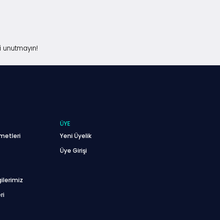
i unutmayın!
ÜYE
metleri
Yeni Üyelik
Üye Girişi
ilerimiz
ri