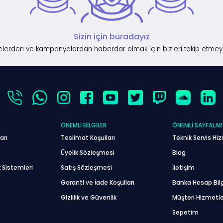
Sizin için buradayız
lerden ve kampanyalardan haberdar olmak için bizleri takip etmey
ÖNEMLI BILGILER
ÖNEMLI SAYFALAR
arı
Teslimat Koşulları
Teknik Servis Hiz
Üyelik Sözleşmesi
Blog
 Sistemleri
Satış Sözleşmesi
İletişim
Garanti ve İade Koşulları
Banka Hesap Bilg
Gizlilik ve Güvenlik
Müşteri Hizmetle
Sepetim