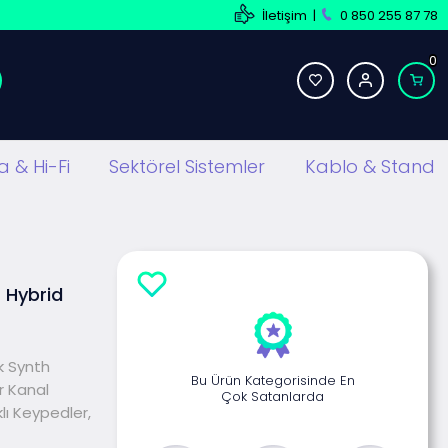
İletişim
|
0 850 255 87 78
0
 & Hi-Fi
Sektörel Sistemler
Kablo & Stand
 Hybrid
ik Synth
Bu Ürün Kategorisinde En
r Kanal
Çok Satanlarda
klı Keypedler,