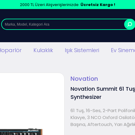
2000 TL Üzeri Alışverişlerinizde
Ücretsiz Kargo !
Hoparlör
Kulaklık
Işık Sistemleri
Ev Sinema
Novation
Novation Summit 61 Tuş
Synthesizer
61 Tuş, 16-Ses, 2-Part Polifon
Klavye, 3 NCO Oxford Osilatö
Başına, Aftertouch, Yarı Ağırlı