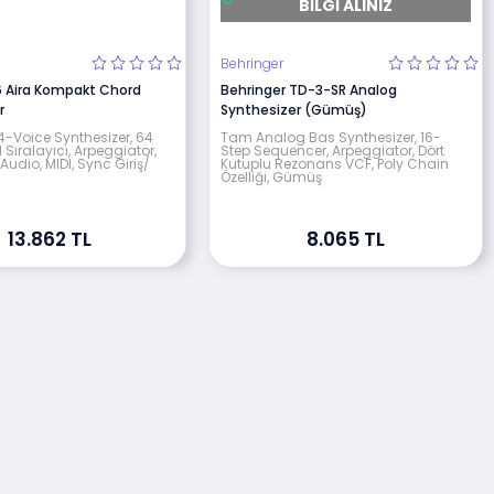
BILGI ALINIZ
Behringer
 Aira Kompakt Chord
Behringer TD-3-SR Analog
r
Synthesizer (Gümüş)
 4-Voice Synthesizer, 64
Tam Analog Bas Synthesizer, 16-
Sıralayıcı, Arpeggiator,
Step Sequencer, Arpeggiator, Dört
, Audio, MIDI, Sync Giriş/
Kutuplu Rezonans VCF, Poly Chain
Özelliği, Gümüş
13.862 TL
8.065 TL