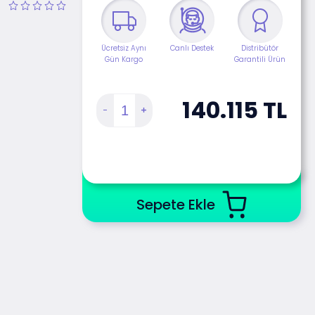
Ücretsiz Aynı
Canlı Destek
Distribütör
Gün Kargo
Garantili Ürün
140.115
TL
Sepete Ekle