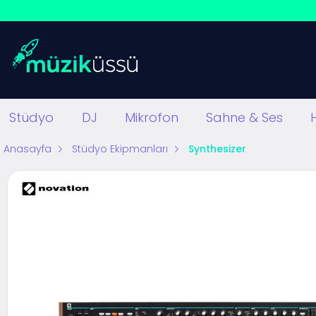
Stüdyo
DJ
Mikrofon
Sahne & Ses
Anasayfa
Stüdyo Ekipmanları
Synthesizer