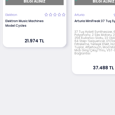
BILGI ALINIZ
BILGI ALINIZ
Elektron
Arturia
Elektron Music Machines
Arturia MiniFreak 37 Tuş S
Model:Cycles
37 Tuş Hybrit Synthesizer, 6
Polyphony, 2 Ses Motoru, 
256 Kullanıcı Slotu, 22 Osi
21.974 TL
64 Step-Sequencer, LFO'la
Filtreleme, Yerleşik Efekt, H
Tuşlar, Aftertouch, Mod Matr
Mıdı Giriş/Çıkış/Thru, VS
Bağlantısı
37.488 TL