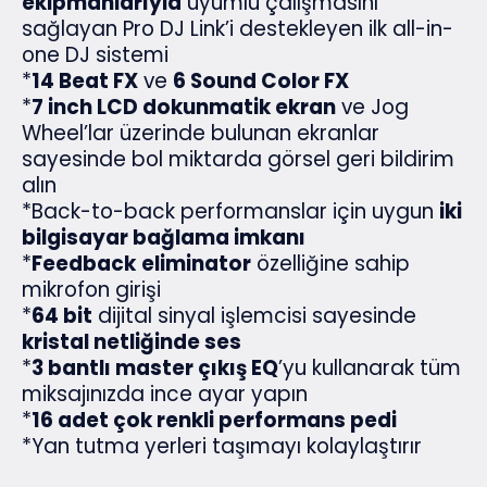
ekipmanlarıyla
uyumlu çalışmasını
sağlayan Pro DJ Link’i destekleyen ilk all-in-
one DJ sistemi
*
14 Beat FX
ve
6 Sound Color FX
*
7 inch LCD dokunmatik ekran
ve Jog
Wheel’lar üzerinde bulunan ekranlar
sayesinde bol miktarda görsel geri bildirim
alın
*Back-to-back performanslar için uygun
iki
bilgisayar bağlama imkanı
*
Feedback
eliminator
özelliğine sahip
mikrofon girişi
*
64 bit
dijital sinyal işlemcisi sayesinde
kristal netliğinde ses
*
3 bantlı master çıkış EQ
’yu kullanarak tüm
miksajınızda ince ayar yapın
*
16 adet çok renkli performans pedi
*Yan tutma yerleri taşımayı kolaylaştırır