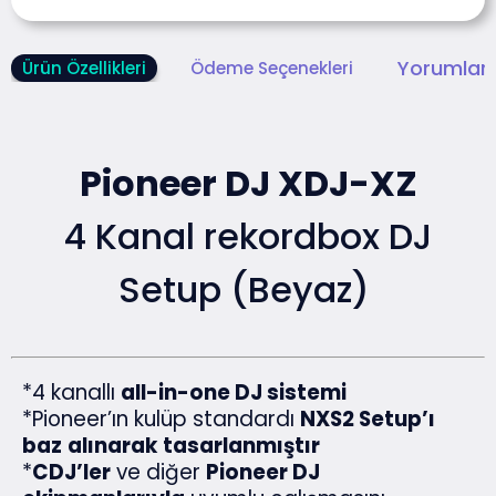
Yorumlar 
Ürün Özellikleri
Ödeme Seçenekleri
Pioneer DJ XDJ-XZ
4 Kanal rekordbox DJ
Setup (Beyaz)
*4 kanallı
all-in-one DJ sistemi
*Pioneer’ın kulüp standardı
NXS2 Setup’ı
baz
alınarak
tasarlanmıştır
*
CDJ’ler
ve diğer
Pioneer DJ