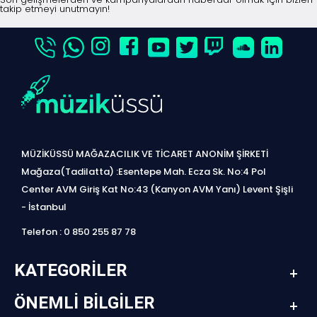
takip etmeyi unutmayın!
MÜZİKÜSSÜ MAĞAZACILIK VE TİCARET ANONİM ŞİRKETİ
Mağaza(Tadilatta) :Esentepe Mah. Ecza Sk. No:4 Pol
Center AVM Giriş Kat No:43 (Kanyon AVM Yanı) Levent Şişli
- İstanbul
Telefon : 0 850 255 87 78
KATEGORILER
ÖNEMLI BILGILER