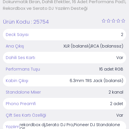
Dokunmatik Ekran, Dahili Efektler, 16 Adet Performans Pad'i,
Rekordbox ve Serato DJ Yazılım Desteği
Ürün Kodu :
25754
Deck Sayısı
2
Ana Çıkış
XLR (balanslı),RCA (balanssız)
Dahili Ses Kartı
Var
Performans Tuşu
16 adet RGB
Kabin Çıkışı
6.3mm TRS Jack (balanslı)
Standalone Mixer
2 kanal
Phono Preamfi
2 adet
Çift Ses Kartı Özelliği
Var
rekordbox dj,Serato DJ Pro,Pioneer DJ Standalone
Yazılım
OS