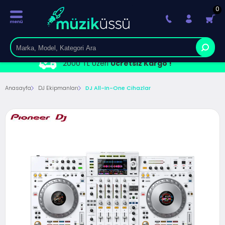
0
2000 TL Üzeri
Ücretsiz Kargo !
Anasayfa
DJ Ekipmanları
DJ All-In-One Cihazlar