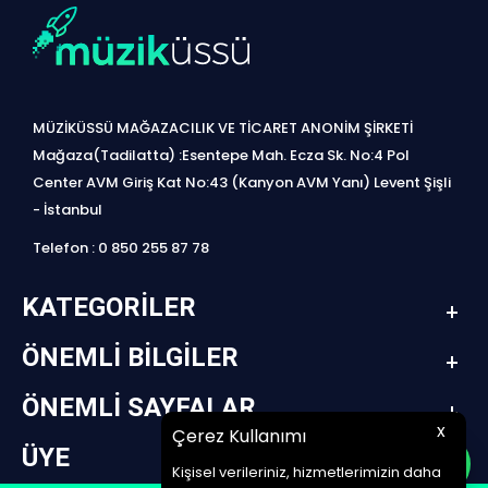
MÜZİKÜSSÜ MAĞAZACILIK VE TİCARET ANONİM ŞİRKETİ
Mağaza(Tadilatta) :Esentepe Mah. Ecza Sk. No:4 Pol
Center AVM Giriş Kat No:43 (Kanyon AVM Yanı) Levent Şişli
- İstanbul
Telefon : 0 850 255 87 78
KATEGORILER
ÖNEMLI BILGILER
ÖNEMLI SAYFALAR
x
Çerez Kullanımı
ÜYE
Kişisel verileriniz, hizmetlerimizin daha