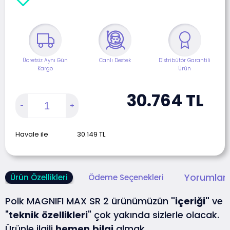
Ücretsiz Aynı Gün
Canlı Destek
Distribütör Garantili
Kargo
Ürün
30.764
TL
Havale ile
30.149
TL
Yorumlar 
Ürün Özellikleri
Ödeme Seçenekleri
Polk MAGNIFI MAX SR 2 ürünümüzün
"içeriği"
ve
"
teknik
özellikleri
" çok yakında sizlerle olacak.
Ürünle ilgili
hemen
bilgi
almak