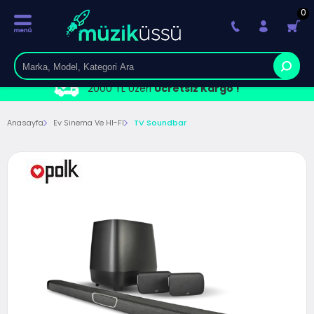
0
2000 TL Üzeri
Ücretsiz Kargo !
Anasayfa
Ev Sinema Ve HI-FI
TV Soundbar