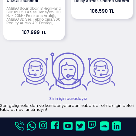
ATMOS Soundbar
Dolby Atmos Sinema Sistemi
AMBEO Soundbar 13 High-End
106.590 TL
Sürücü, 5.1.4 Ses Deneyimi, 30
Hz - 20kHz Frenkans Aralığı,
AMBEO 3D Ses Teknolojisi, 360
Reality Audio, APP Desteği,
107.999 TL
Sizin için buradayız
Son gelişmelerden ve kampanyalardan haberdar olmak için bizleri
takip etmeyi unutmayın!