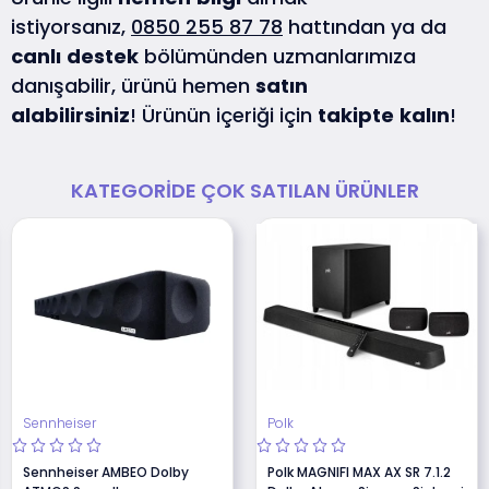
istiyorsanız,
0850 255 87 78
hattından ya da
canlı
destek
bölümünden uzmanlarımıza
danışabilir, ürünü hemen
satın
alabilirsiniz
! Ürünün içeriği için
takipte
kalın
!
KATEGORIDE ÇOK SATILAN ÜRÜNLER
Sennheiser
Polk
Sennheiser AMBEO Dolby
Polk MAGNIFI MAX AX SR 7.1.2