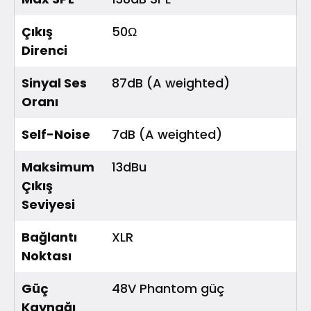
Çıkış
50Ω
Direnci
Sinyal Ses
87dB (A weighted)
Oranı
Self-Noise
7dB (A weighted)
Maksimum
13dBu
Çıkış
Seviyesi
Bağlantı
XLR
Noktası
Güç
48V Phantom güç
Kaynağı