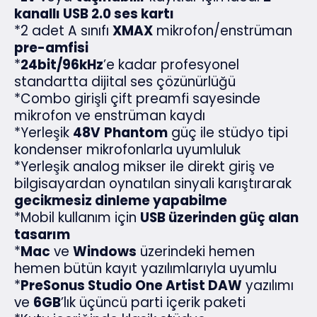
kanallı USB 2.0 ses kartı
*2 adet A sınıfı
XMAX
mikrofon/enstrüman
pre-amfisi
*
24bit/96kHz
’e kadar profesyonel
standartta dijital ses çözünürlüğü
*Combo girişli çift preamfi sayesinde
mikrofon ve enstrüman kaydı
*Yerleşik
48V
Phantom
güç ile stüdyo tipi
kondenser mikrofonlarla uyumluluk
*Yerleşik analog mikser ile direkt giriş ve
bilgisayardan oynatılan sinyali karıştırarak
gecikmesiz dinleme yapabilme
*Mobil kullanım için
USB üzerinden güç alan
tasarım
*
Mac
ve
Windows
üzerindeki hemen
hemen bütün kayıt yazılımlarıyla uyumlu
*
PreSonus Studio One Artist DAW
yazılımı
ve
6GB
’lık üçüncü parti içerik paketi