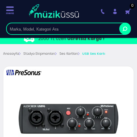
0
2000 TL Üzeri
Ücretsiz Kargo !
Anasayfa
Stüdyo Ekipmanları
Ses Kartları
USB Ses Kartı