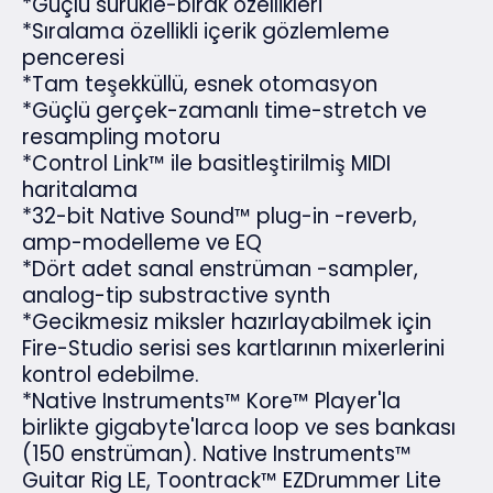
*Güçlü sürükle-bırak özellikleri
*Sıralama özellikli içerik gözlemleme
penceresi
*Tam teşekküllü, esnek otomasyon
*Güçlü gerçek-zamanlı time-stretch ve
resampling motoru
*Control Link™ ile basitleştirilmiş MIDI
haritalama
*32-bit Native Sound™ plug-in -reverb,
amp-modelleme ve EQ
*Dört adet sanal enstrüman -sampler,
analog-tip substractive synth
*Gecikmesiz miksler hazırlayabilmek için
Fire-Studio serisi ses kartlarının mixerlerini
kontrol edebilme.
*Native Instruments™ Kore™ Player'la
birlikte gigabyte'larca loop ve ses bankası
(150 enstrüman). Native Instruments™
Guitar Rig LE, Toontrack™ EZDrummer Lite