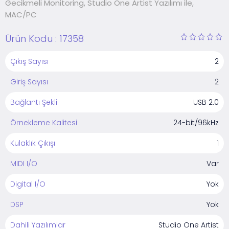
Gecikmeli Monitoring, Studio One Artist Yazılımı ile,
MAC/PC
Ürün Kodu :
17358
Çıkış Sayısı
2
Giriş Sayısı
2
Bağlantı Şekli
USB 2.0
Örnekleme Kalitesi
24-bit/96kHz
Kulaklık Çıkışı
1
MIDI I/O
Var
Digital I/O
Yok
DSP
Yok
Dahili Yazılımlar
Studio One Artist