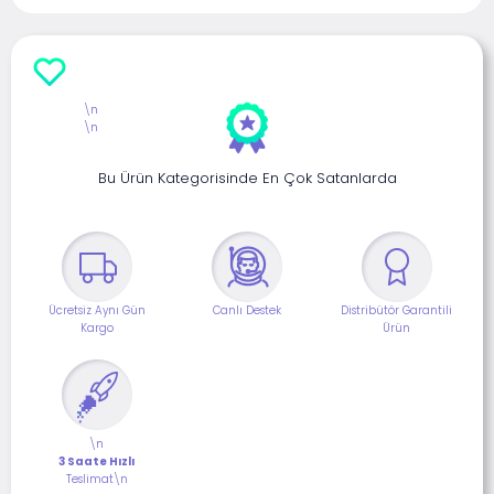
\n
\n
Bu Ürün Kategorisinde En Çok Satanlarda
Ücretsiz Aynı Gün
Canlı Destek
Distribütör Garantili
Kargo
Ürün
\n
3 Saate Hızlı
Teslimat\n