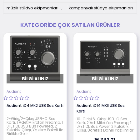
müzik stüdyo ekipmanları
,
kampanyalı stüdyo ekipmanları
KATEGORIDE ÇOK SATILAN ÜRÜNLER
BILGI ALINIZ
BILGI ALINIZ
Audient
Audient
Audient iD4 MK2 USB Ses Kartı
Audient iD14 MKll USB Ses
Kartı
2-Giriş/2-Çıkış USB-C Ses
10-Giriş/6-Çıkış USB-C Ses
Kartı, 1 Adet Mikrofon Preamp, 1
Kartı, 2 Ad. Mikrofon Preamp, 1
JFET DI, USB Bus Powered, 2
JFET DI, Bus Power, 2 Kulaklık
Kulaklık Çıkışı, Yazılım Paketi ile
Çıkışı, Ücretsiz Dahili Yazılımlar
Birlikte Gelir
16.343 TL