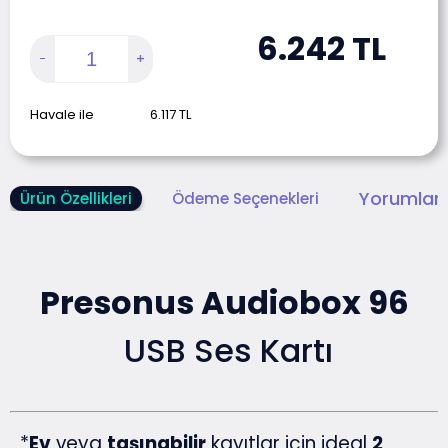
6.242
TL
Havale ile
6.117
TL
Yorumlar 
Ürün Özellikleri
Ödeme Seçenekleri
Presonus Audiobox 96
USB Ses Kartı
*
Ev
veya
taşınabilir
kayıtlar için ideal
2