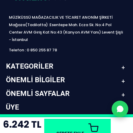
MÜZİKÜSSÜ MAĞAZACILIK VE TİCARET ANONİM ŞİRKETİ
Mağaza(Tadilatta) :Esentepe Mah. Ecza Sk. No:4 Pol
Center AVM Giriş Kat No:43 (Kanyon AVM Yanı) Levent Şişli
- İstanbul
Telefon : 0 850 255 87 78
KATEGORILER
ÖNEMLI BILGILER
ÖNEMLI SAYFALAR
ÜYE
6.242
TL
design by jetpack | www.müziküssü.com | copyright ©2022 Tüm hakları saklıdır.