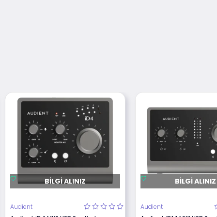
BILGI ALINIZ
BILGI ALINIZ
Audient
Audient