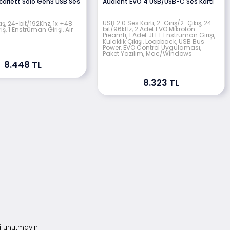
Scarlett Solo Gen3 USB Ses
Audient EVO 4 USB/USB-C Ses Kartı
USB 2.0 Ses Kartı, 2-Giriş/2-Çıkış, 24-
kış, 24-bit/192Khz, 1x +48
bit/96kHz, 2 Adet EVO Mikrofon
iş, 1 Enstrüman Girişi, Air
Preamfi, 1 Adet JFET Enstrüman Girişi,
Kulaklık Çıkışı, Loopback, USB Bus
Power, EVO Control Uygulaması,
Paket Yazılım, Mac/Windows
8.448 TL
8.323 TL
i unutmayın!