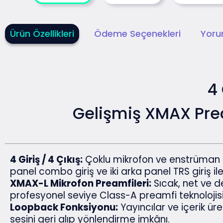
Ürün Özellikleri
Ödeme Seçenekleri
Yoru
4 
Gelişmiş XMAX Prea
4 Giriş / 4 Çıkış:
Çoklu mikrofon ve enstrüman ba
panel combo giriş ve iki arka panel TRS giriş il
XMAX-L Mikrofon Preamfileri:
Sıcak, net ve de
profesyonel seviye Class-A preamfi teknolojisi
Loopback Fonksiyonu:
Yayıncılar ve içerik üret
sesini geri alıp yönlendirme imkânı.