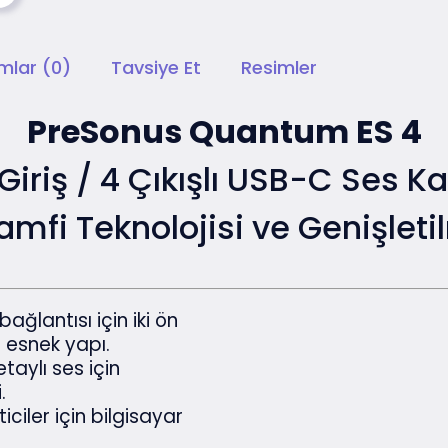
mlar (0)
Tavsiye Et
Resimler
PreSonus Quantum ES 4
Giriş / 4 Çıkışlı USB-C Ses Ka
mfi Teknolojisi ve Genişletil
ğlantısı için iki ön
e esnek yapı.
taylı ses için
.
iciler için bilgisayar