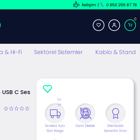
İletişim
|
0 850 255 87 78
0
 & Hi-Fi
Sektörel Sistemler
Kablo & Stand
 USB C Ses
\n
\n
Ücretsiz Aynı
Canlı Destek
Distribütör
Gün Kargo
Garantili Ürün