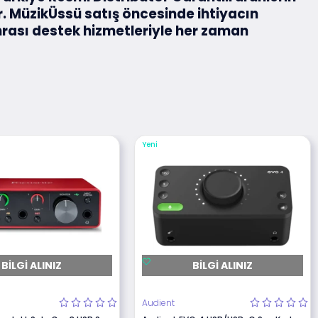
ır. MüzikÜssü satış öncesinde ihtiyacın
nrası destek hizmetleriyle her zaman
Yeni
BILGI ALINIZ
BILGI ALINIZ
Audient