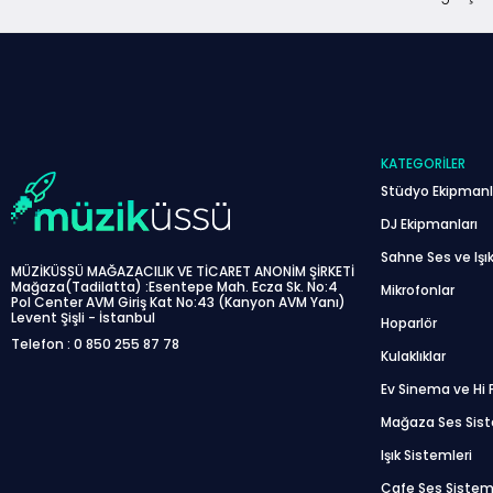
KATEGORILER
Stüdyo Ekipmanl
DJ Ekipmanları
Sahne Ses ve Işık
MÜZİKÜSSÜ MAĞAZACILIK VE TİCARET ANONİM ŞİRKETİ
Mağaza(Tadilatta) :Esentepe Mah. Ecza Sk. No:4
Mikrofonlar
Pol Center AVM Giriş Kat No:43 (Kanyon AVM Yanı)
Levent Şişli - İstanbul
Hoparlör
Telefon : 0 850 255 87 78
Kulaklıklar
Ev Sinema ve Hi F
Mağaza Ses Sis
Işık Sistemleri
Cafe Ses Sistem