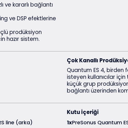
ı ve kararlı bağlantı
ing ve DSP efektlerine
çlü prodüksiyon
çin hazır sistem.
Çok Kanallı Prodüksiy
Quantum ES 4, birden 
isteyen kullanıcılar içi
küçük grup prodüksiyonl
bağlantı üzerinden ko
Kutu İçeriği
S line (arka)
1x
PreSonus Quantum ES 