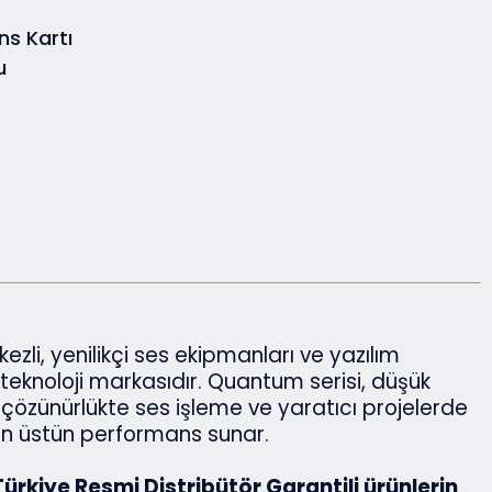
ns Kartı
u
zli, yenilikçi ses ekipmanları ve yazılım
 teknoloji markasıdır. Quantum serisi, düşük
 çözünürlükte ses işleme ve yaratıcı projelerde
için üstün performans sunar.
rkiye Resmi Distribütör Garantili ürünlerin