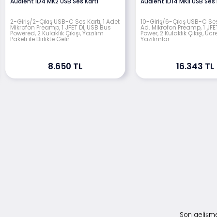
Audient iD4 MK2 USB Ses Kartı
Audient iD14 MKll USB Ses 
2-Giriş/2-Çıkış USB-C Ses Kartı, 1 Adet
10-Giriş/6-Çıkış USB-C Ses 
Mikrofon Preamp, 1 JFET DI, USB Bus
Ad. Mikrofon Preamp, 1 JFET
Powered, 2 Kulaklık Çıkışı, Yazılım
Power, 2 Kulaklık Çıkışı, Ücr
Paketi ile Birlikte Gelir
Yazılımlar
8.650 TL
16.343 TL
Son gelişme