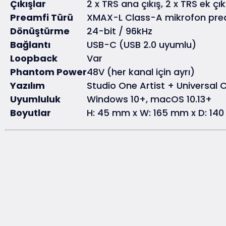
Çıkışlar
2 x TRS ana çıkış, 2 x TRS ek çıkı
Preamfi Türü
XMAX-L Class-A mikrofon pre
Dönüştürme
24-bit / 96kHz
Bağlantı
USB-C (USB 2.0 uyumlu)
Loopback
Var
Phantom Power
48V (her kanal için ayrı)
Yazılım
Studio One Artist + Universal 
Uyumluluk
Windows 10+, macOS 10.13+
Boyutlar
H: 45 mm x W: 165 mm x D: 14