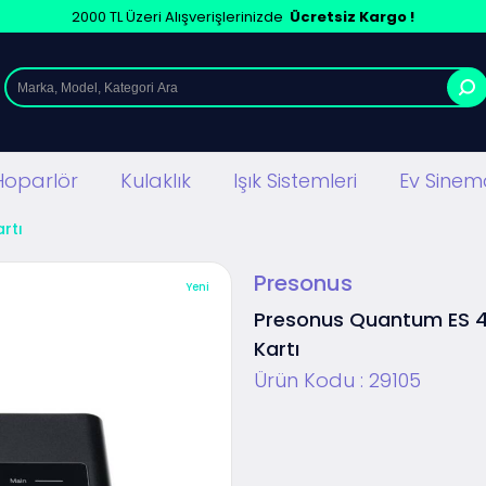
2000 TL Üzeri Alışverişlerinizde
Ücretsiz Kargo !
Hoparlör
Kulaklık
Işık Sistemleri
Ev Sinema
rtı
Presonus
Yeni
Presonus Quantum ES 4
Kartı
Ürün Kodu :
29105