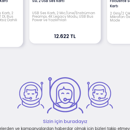
Kartı
SSL 2 USB Ses Kartı
Focusrite 
Kartı
Kartı, 2
USB Ses Kartı, 2 Mic/Line/Enstrüman
2 Giriş/2 Çı
 DI, Bus
Preampı, 4K Legacy Modu, USB Bus
Mikrofon Gir
etsiz Dahili
Power ve Yazılımları
Mode
12.622 TL
Sizin için buradayız
lerden ve kampanyalardan haberdar olmak için bizleri takip etmey