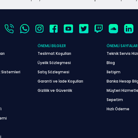
ÖNEMLI BILGILER
ÖNEMLI SAYFALAR
arı
Teslimat Koşulları
Teknik Servis Hiz
Üyelik Sözleşmesi
Blog
 Sistemleri
Satış Sözleşmesi
İletişim
Garanti ve İade Koşulları
Banka Hesap Bilg
Gizlilik ve Güvenlik
Müşteri Hizmetle
Sepetim
i
Hızlı Ödeme
temi
i