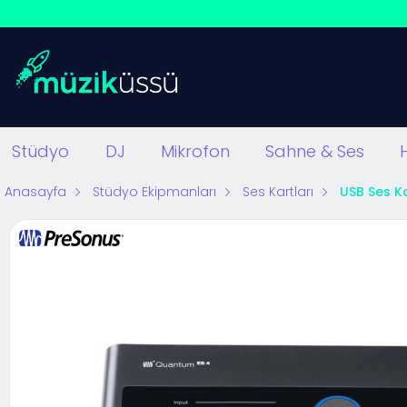
Stüdyo
DJ
Mikrofon
Sahne & Ses
Anasayfa
Stüdyo Ekipmanları
Ses Kartları
USB Ses Ka