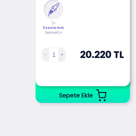
\n
3 Saate Hızlı
Teslimat\n
20.220
TL
Sepete Ekle