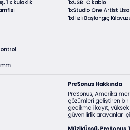
ş, 1 x kulaklık
1x
USB-C kablo
amfisi
1x
Studio One Artist Lisa
1x
Hızlı Başlangıç Kılavuz
Control
0 mm
PreSonus Hakkında
PreSonus, Amerika merke
çözümleri geliştiren bir
gecikmeli kayıt, yüksek
güvenilirlik arayanlar 
MüzikÜssü, PreSonus Tü