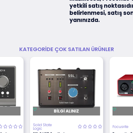
yetkili satış noktasıd
belirlenmesi, satış so
yanınızda.
KATEGORIDE ÇOK SATILAN ÜRÜNLER
BILGI ALINIZ
Solid State
Focusrite
Logic