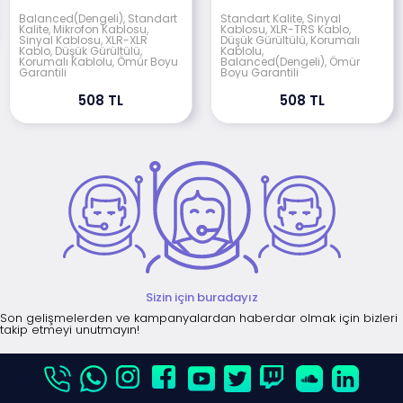
Balanced(Dengeli), Standart
Standart Kalite, Sinyal
Kalite, Mikrofon Kablosu,
Kablosu, XLR-TRS Kablo,
Sinyal Kablosu, XLR-XLR
Düşük Gürültülü, Korumalı
Kablo, Düşük Gürültülü,
Kablolu,
Korumalı Kablolu, Ömür Boyu
Balanced(Dengeli), Ömür
Garantili
Boyu Garantili
508 TL
508 TL
Sizin için buradayız
Son gelişmelerden ve kampanyalardan haberdar olmak için bizleri
takip etmeyi unutmayın!