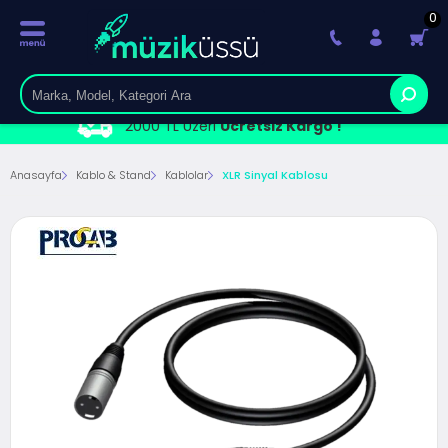
0
2000 TL Üzeri
Ücretsiz Kargo !
Anasayfa
Kablo & Stand
Kablolar
XLR Sinyal Kablosu