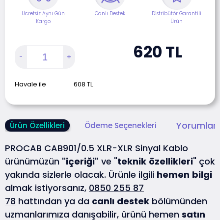
Ücretsiz Aynı Gün
Canlı Destek
Distribütör Garantili
Kargo
Ürün
620
TL
Havale ile
608
TL
Yorumlar 
Ürün Özellikleri
Ödeme Seçenekleri
PROCAB CAB901/0.5 XLR-XLR Sinyal Kablo
ürünümüzün
"içeriği"
ve "
teknik
özellikleri
" çok
yakında sizlerle olacak. Ürünle ilgili
hemen
bilgi
almak istiyorsanız,
0850 255 87
78
hattından ya da
canlı
destek
bölümünden
uzmanlarımıza danışabilir, ürünü hemen
satın