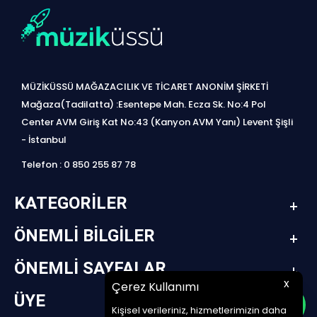
MÜZİKÜSSÜ MAĞAZACILIK VE TİCARET ANONİM ŞİRKETİ
Mağaza(Tadilatta) :Esentepe Mah. Ecza Sk. No:4 Pol
Center AVM Giriş Kat No:43 (Kanyon AVM Yanı) Levent Şişli
- İstanbul
Telefon : 0 850 255 87 78
KATEGORILER
ÖNEMLI BILGILER
ÖNEMLI SAYFALAR
x
Çerez Kullanımı
ÜYE
Kişisel verileriniz, hizmetlerimizin daha